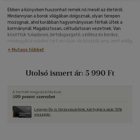
Ebben a könyvben huszonhat remek nő mesél az életéről.
Mindannyian a borok világában dolgoznak, olyan terepen
mozognak, ahol korábban hagyományosan férfiak ültek a
kormánynál. Magabiztosan, céltudatosan vezetnek. Van
közöttük tulajdonos, birtokigazgató, szőlész és borász,
mindegyikük máshol tart az útján, de büszkék arra, amit eddig
elértek, és nem cserélnének senkivel. Néhányan gyerekkori
+ Mutass többet
álmukat váltották valóra, mások felnőtt fejjel merészkedtek
először a pince mélyére, megint mások az apától megörökölt,
nehéz "autót" szelídítették magukhoz, de előbb-utóbb mind
Utolsó ismert ár:
5 990 Ft
megtanulta, hol kell megpiszkálni a motort, ha baj van.
Bemutatják a boraikat, amelyekre büszkék, és bizonyítják
jártasságukat a konyhában is. Mesélnek a mindennapjaikról, a
családjukról, a sikereiről és a kudarcaikról, mindarról, ami
A termék megvásárlásával
599 pontot szerezhet
elindította őket azon az úton, amelyen ma is járnak.
Legyen Ön is törzsvásárlónk, kártyájára akár 10%
visszajár.