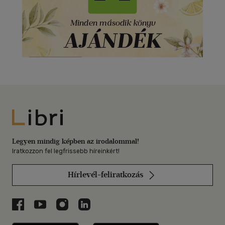
Libri
Legyen mindig képben az irodalommal!
Iratkozzon fel legfrissebb híreinkért!
Hírlevél-feliratkozás
Libri a Facebookon
Libri a Youtube-on
Libri az Instagramon
Libri a LinkedInen