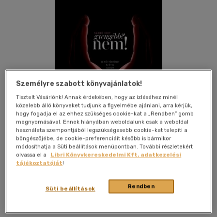
Személyre szabott könyvajánlatok!
Tisztelt Vásárlónk! Annak érdekében, hogy az ízléséhez minél
közelebb álló könyveket tudjunk a figyelmébe ajánlani, arra kérjük,
hogy fogadja el az ehhez szükséges cookie-kat a „Rendben” gomb
megnyomásával. Ennek hiányában weboldalunk csak a weboldal
használata szempontjából legszükségesebb cookie-kat telepíti a
böngészőjébe, de cookie-preferenciáit később is bármikor
módosíthatja a Süti beállítások menüpontban. További részletekért
olvassa el a
Libri Könyvkereskedelmi Kft. adatkezelési
tájékoztatóját
!
Kívánságlistához adom
Megosztom
Rendben
Süti beállítások
Corvina Kiadó Kft
|
2017
|
magyar nyelvű
|
keménytábla
|
216 oldal