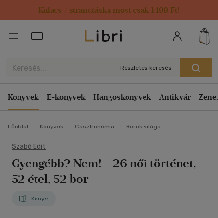
Kulacs / strandtáska most csak 1499 Ft!
Törzsvásárlói Kártya adatai
Részletes keresés
Könyvek
E-könyvek
Hangoskönyvek
Antikvár
Zene,
Főoldal
Könyvek
Gasztronómia
Borok világa
Szabó Edit
Gyengébb? Nem!
- 26 női történet,
52 étel, 52 bor
Könyv