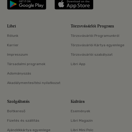
Libri applikáció Szerezd meg: Google P
Libri applikáció 
Libri
Törzsvásárlói Program
Rólunk
Törzsvásárlói Programunkról
Karrier
Törzsvásárlói Kártya egyenlege
Impresszum
Törzsvásárlói szabályzat
Társadalmi programok
Libri App
Adományozás
Akadálymentesítési nyilatkozat
Szolgáltatás
Kultúra
Boltkereső
Események
Fizetés és szállítás
Libri Magazin
Ajándékkártya egyenlege
Libri Mini Polc