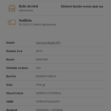
Bolti átvétel
Elérhető készlet esetén akár ma
díjmentes
Szállítás
15 000 Ft felett díjmentes
Kiadó
Corvina Kiadó Kft
Kiadás éve
2017
Nyelv
MAGYAR
Oldalak száma:
216
Borító
KEMÉNYTÁBLA
Súly
936 gr
Illusztráció
SZÍNES FOTÓKKAL
ISBN
9789631364699
Árukód
2709236 / 1170822