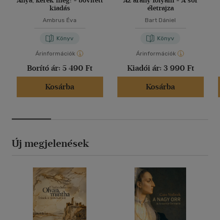
Anya, kérek még! - bővített
Az arany folyam - A sör
kiadás
életrajza
Ambrus Éva
Bart Dániel
Könyv
Könyv
Árinformációk
Árinformációk
Borító ár:
5 490 Ft
Kiadói ár:
3 990 Ft
Kosárba
Kosárba
Új megjelenések