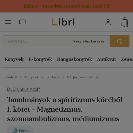
Kulacs / strandtáska most csak 1499 Ft!
Törzsvásárlói Kártya adatai
Részletes keresés
Könyvek
E-könyvek
Hangoskönyvek
Antikvár
Zene,
Főoldal
Könyvek
Ezotéria
Mágia, okkultizmus
Dr. Grünhut Adolf
Tanulmányok a spiritizmus köréből
I. kötet
- Magnetizmus,
szomnambulizmus, médiumizmus
Könyv