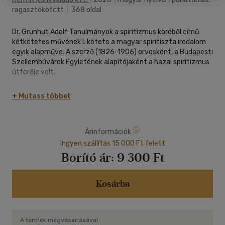
ragasztókötött
|
368 oldal
Dr. Grünhut Adolf Tanulmányok a spiritizmus köréből című
kétkötetes művének I. kötete a magyar spiritiszta irodalom
egyik alapműve. A szerző (1826-1906) orvosként, a Budapesti
Szellembúvárok Egyletének alapítójaként a hazai spiritizmus
úttörője volt.
A könyv a magnetizmus, szomnambulizmus és médiumizmus
+ Mutass többet
témaköreit tárgyalja. A szerző saját orvosi tapasztalatait és
megfigyeléseit mutatja be, többek között a delejezéssel
(magnetizmussal) történő gyógyításról és a szomnambul
Árinformációk
(alvajáró-módosult tudatállapotú) médiumok jelenségeiről.
Ingyen szállítás 15 000 Ft felett
Grünhut célja a materialista világkép meghaladása volt a
Borító ár:
9 300 Ft
spiritiszta tanokon keresztül, a jelenségeket tudományos
alapossággal, orvosi szemmel igyekezett vizsgálni.
Kosárba
A termék megvásárlásával