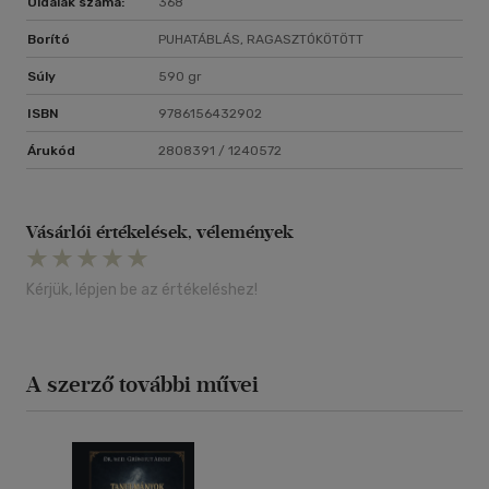
Oldalak száma:
368
Borító
PUHATÁBLÁS, RAGASZTÓKÖTÖTT
Súly
590 gr
ISBN
9786156432902
Árukód
2808391 / 1240572
Vásárlói értékelések, vélemények
Kérjük, lépjen be az értékeléshez!
A szerző további művei