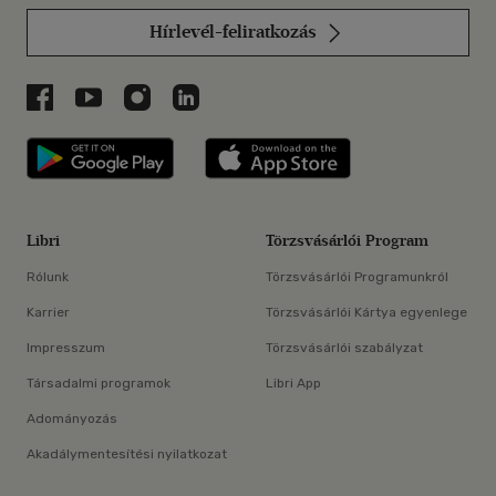
Hírlevél-feliratkozás
Libri a Facebookon
Libri a Youtube-on
Libri az Instagramon
Libri a LinkedInen
Libri applikáció Szerezd meg: Google P
Libri applikáció 
Libri
Törzsvásárlói Program
Rólunk
Törzsvásárlói Programunkról
Karrier
Törzsvásárlói Kártya egyenlege
Impresszum
Törzsvásárlói szabályzat
Társadalmi programok
Libri App
Adományozás
Akadálymentesítési nyilatkozat