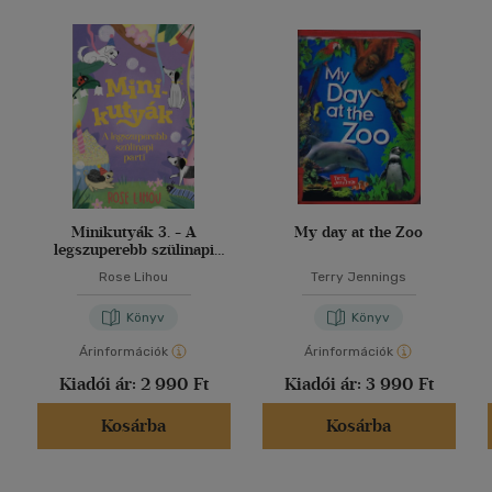
Minikutyák 3. - A
My day at the Zoo
legszuperebb szülinapi
parti
Rose Lihou
Terry Jennings
Könyv
Könyv
Árinformációk
Árinformációk
Kiadói ár:
2 990 Ft
Kiadói ár:
3 990 Ft
Kosárba
Kosárba