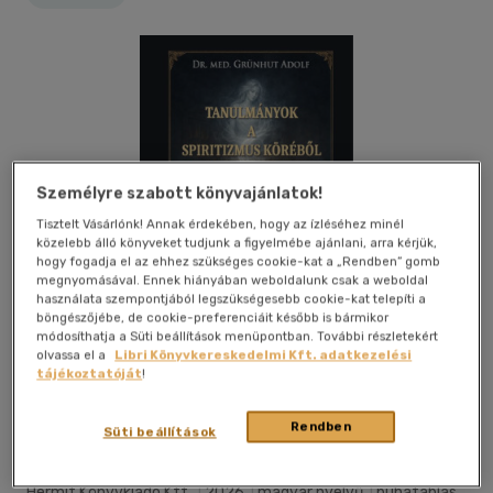
Személyre szabott könyvajánlatok!
Tisztelt Vásárlónk! Annak érdekében, hogy az ízléséhez minél
közelebb álló könyveket tudjunk a figyelmébe ajánlani, arra kérjük,
hogy fogadja el az ehhez szükséges cookie-kat a „Rendben” gomb
megnyomásával. Ennek hiányában weboldalunk csak a weboldal
használata szempontjából legszükségesebb cookie-kat telepíti a
böngészőjébe, de cookie-preferenciáit később is bármikor
módosíthatja a Süti beállítások menüpontban. További részletekért
olvassa el a
Libri Könyvkereskedelmi Kft. adatkezelési
tájékoztatóját
!
Kívánságlistához adom
Megosztom
Rendben
Süti beállítások
Hermit Könyvkiadó Kft.
|
2026
|
magyar nyelvű
|
puhatáblás,