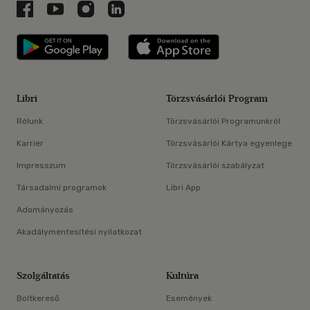
Libri a Facebookon
Libri a Youtube-on
Libri az Instagramon
Libri a LinkedInen
Libri applikáció Szerezd meg: Google P
Libri applikáció 
Libri
Törzsvásárlói Program
Rólunk
Törzsvásárlói Programunkról
Karrier
Törzsvásárlói Kártya egyenlege
Impresszum
Törzsvásárlói szabályzat
Társadalmi programok
Libri App
Adományozás
Akadálymentesítési nyilatkozat
Szolgáltatás
Kultúra
Boltkereső
Események