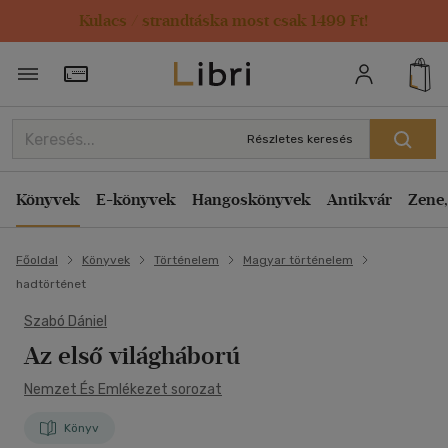
Kulacs / strandtáska most csak 1499 Ft!
Törzsvásárlói Kártya adatai
Részletes keresés
Könyvek
E-könyvek
Hangoskönyvek
Antikvár
Zene,
Főoldal
Könyvek
Történelem
Magyar történelem
hadtörténet
Szabó Dániel
Az első világháború
Nemzet És Emlékezet sorozat
Könyv