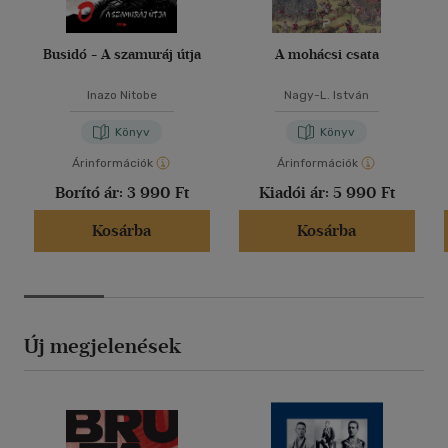
Busidó - A szamuráj útja
A mohácsi csata
Inazo Nitobe
Nagy-L. István
Könyv
Könyv
Árinformációk
Árinformációk
Borító ár:
3 990 Ft
Kiadói ár:
5 990 Ft
Kosárba
Kosárba
Új megjelenések