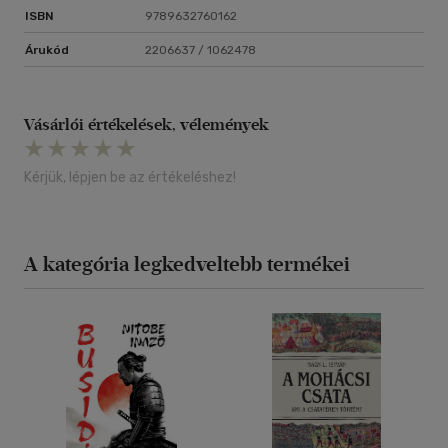
ISBN
9789632760162
Árukód
2206637 / 1062478
Vásárlói értékelések, vélemények
Kérjük, lépjen be az értékeléshez!
A kategória legkedveltebb termékei