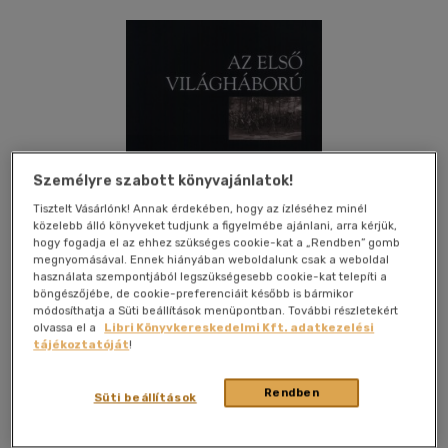
Személyre szabott könyvajánlatok!
Tisztelt Vásárlónk! Annak érdekében, hogy az ízléséhez minél
közelebb álló könyveket tudjunk a figyelmébe ajánlani, arra kérjük,
hogy fogadja el az ehhez szükséges cookie-kat a „Rendben” gomb
megnyomásával. Ennek hiányában weboldalunk csak a weboldal
használata szempontjából legszükségesebb cookie-kat telepíti a
böngészőjébe, de cookie-preferenciáit később is bármikor
módosíthatja a Süti beállítások menüpontban. További részletekért
olvassa el a
Libri Könyvkereskedelmi Kft. adatkezelési
tájékoztatóját
!
Kívánságlistához adom
Megosztom
Rendben
Süti beállítások
Osiris Kiadó Kft.
|
2009
|
magyar nyelvű
|
keménytábla,