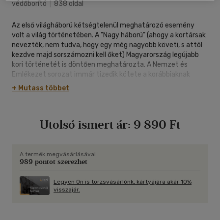
védőborító
|
838 oldal
Az első világháború kétségtelenül meghatározó esemény
volt a világ történetében. A "Nagy háború" (ahogy a kortársak
nevezték, nem tudva, hogy egy még nagyobb követi, s attól
kezdve majd sorszámozni kell őket) Magyarország legújabb
kori történetét is döntően meghatározta. A Nemzet és
Emlékezet sorozat immár tizedik kötete a korábbiaknak
megfelelően háromosztatú. A Források bemutatják azt a
+ Mutass többet
diplomáciai (szövetségkötési és -bontási) folyamatot, amely
elvezetett az 1914. augusztusi napokhoz, megismertetnek a
háborúba lépésről s annak mikénti folytatásáról szóló
Utolsó ismert ár:
9 890 Ft
vitákkal. Dokumentumok világítják meg annak a hadseregnek
a szervezetét és életét, amely a frontvonalakon
végigküzdötte és végigszenvedte a "vérfolyamot", valamint
a hátországban zajló, mindmáig ható változásokat. A háború
A termék megvásárlásával
989 pontot szerezhet
közéleti-politikai emlékezetét bemutató fejezet népdalok,
magán- és közéleti visszaemlékezések, politikai
történelemmagyarázatok felvonultatásával kíséri végig a
Legyen Ön is törzsvásárlónk, kártyájára akár 10%
visszajár.
háború "érzetét", "társadalmi élményét" a kortársaktól
egészen máig. Végül a háború tudományos emlékezetét
követve megismerkedhetünk a különböző fogalmi