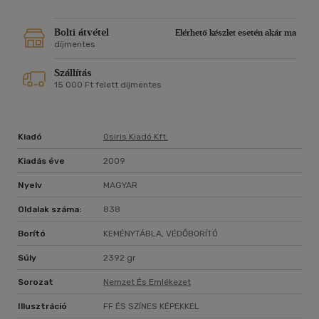
struktúrákkal, a háborús felelősség vitájától kezdve, az
imperializmusfelfogáson keresztül a defenzív háború
elméletéig s a mindennapi élet átalakulásának bemutatásáig.
Bolti átvétel
Elérhető készlet esetén akár ma
díjmentes
Szállítás
15 000 Ft felett díjmentes
Kiadó
Osiris Kiadó Kft.
Kiadás éve
2009
Nyelv
MAGYAR
Oldalak száma:
838
Borító
KEMÉNYTÁBLA, VÉDŐBORÍTÓ
Súly
2392 gr
Sorozat
Nemzet És Emlékezet
Illusztráció
FF ÉS SZÍNES KÉPEKKEL