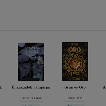
ak
Évszázadok vámpírjai
Grim és Oro
A
Muskovits Eszter
Alex Aster