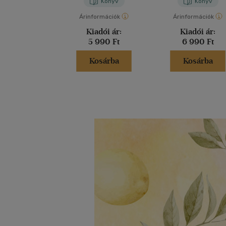
Könyv
Könyv
Árinformációk
Árinformációk
Kiadói ár:
Kiadói ár:
5 990 Ft
6 990 Ft
Kosárba
Kosárba