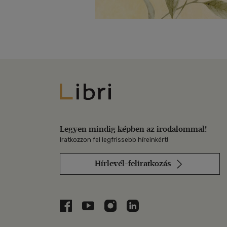
Libri
Legyen mindig képben az irodalommal!
Iratkozzon fel legfrissebb híreinkért!
Hírlevél-feliratkozás
Libri a Facebookon
Libri a Youtube-on
Libri az Instagramon
Libri a LinkedInen