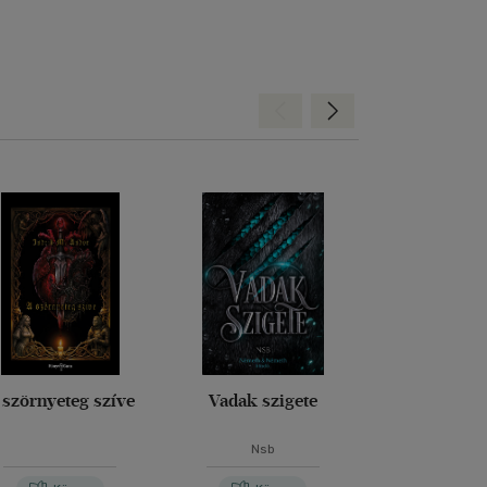
Hátra
Előre
 szörnyeteg szíve
Vadak szigete
Atalan
Nsb
Jennifer S