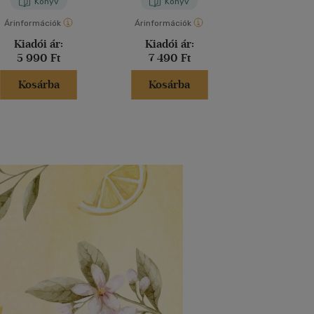
Könyv
Könyv
Kön
Árinformációk
Árinformációk
Árinformáci
Kiadói ár:
Kiadói ár:
Kiadói 
5 990 Ft
7 490 Ft
5 199 
Kosárba
Kosárba
Kosár