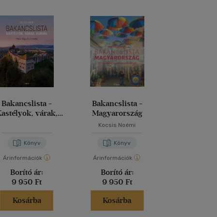
Bakancslista -
Bakancslista -
Békét és s
astélyok, várak,
Magyarország
kúriák
Kocsis Noémi
Méder Ár
Könyv
Könyv
Kön
Árinformációk
Árinformációk
Árinformáci
Borító ár:
Borító ár:
Borító 
9 950 Ft
9 950 Ft
2 940 
Kosárba
Kosárba
Kosár