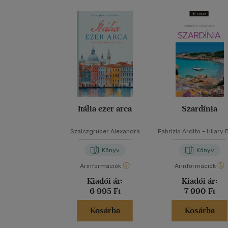
Itália ezer arca
Szardínia
Szalczgruber Alexandra
Fabrizio Ardito
-
Hilary 
Stephanie Smith
-
Li
Voormei
Könyv
Könyv
Árinformációk
Árinformációk
Kiadói ár:
Kiadói ár:
6 995 Ft
7 990 Ft
Kosárba
Kosárba