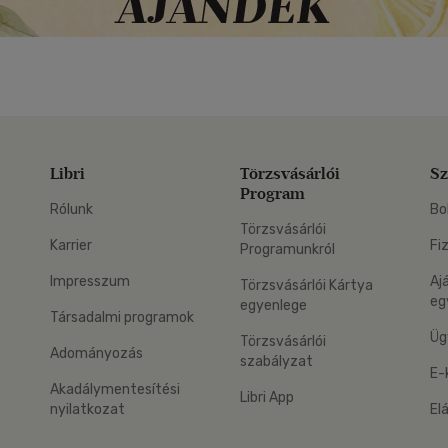
Libri
Törzsvásárlói
Sz
Program
Rólunk
Bo
Törzsvásárlói
Karrier
Fi
Programunkról
Impresszum
Aj
Törzsvásárlói Kártya
eg
egyenlege
Társadalmi programok
Üg
Törzsvásárlói
Adományozás
szabályzat
E-
Akadálymentesítési
Libri App
nyilatkozat
El