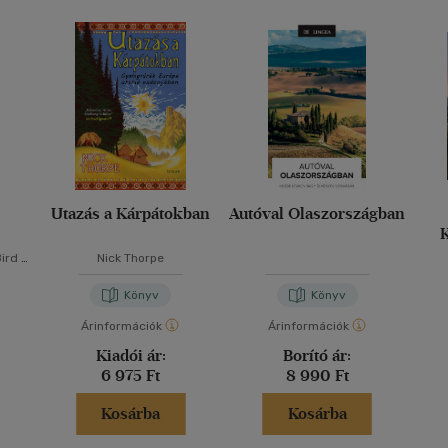
Utazás a Kárpátokban
Autóval Olaszországban
K
Bird
-
Nick Thorpe
sa
Könyv
Könyv
Árinformációk
Árinformációk
Kiadói ár:
Borító ár:
6 975 Ft
8 990 Ft
Kosárba
Kosárba