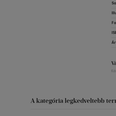
So
Il
Fo
IS
Á
V
Ké
A kategória legkedveltebb te