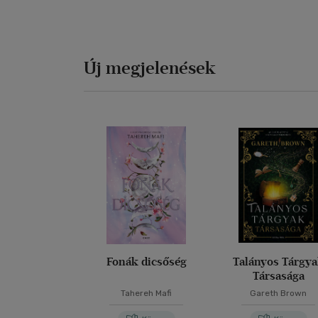
Új megjelenések
Fonák dicsőség
Talányos Tárgy
Társasága
Tahereh Mafi
Gareth Brown