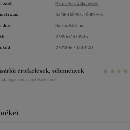
rozat
Marco Polo Útikönyvek
lusztráció
SZÍNES KÉPEK, TÉRKÉPEK
rdító
Radics Viktória
BN
9789631370935
rukód
2791206 / 1230100
ásárlói értékelések, vélemények
rjük, lépjen be az értékeléshez!
rmékei