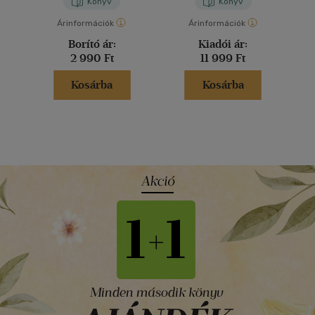
Könyv
Könyv
Árinformációk
Árinformációk
Borító ár:
Kiadói ár:
2 990 Ft
11 999 Ft
Kosárba
Kosárba