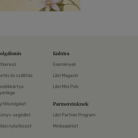
olgáltatás
Kultúra
ltkereső
Események
zetés és szállítás
Libri Magazin
ándékkártya
Libri Mini Polc
yenlege
Partnereinknek
yfélszolgálat
könyv-segédlet
Libri Partner Program
állási nyilatkozat
Médiaajánlat