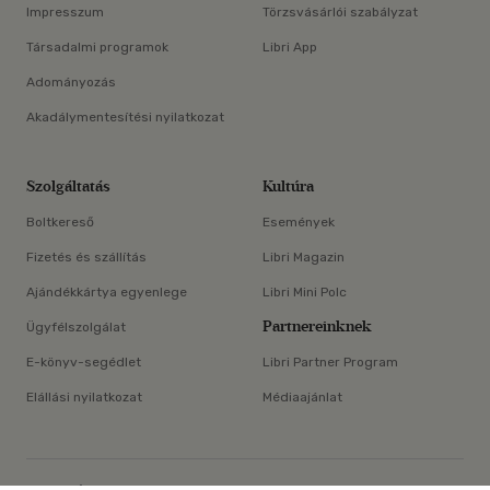
Impresszum
Törzsvásárlói szabályzat
Társadalmi programok
Libri App
Adományozás
Akadálymentesítési nyilatkozat
Szolgáltatás
Kultúra
Boltkereső
Események
Fizetés és szállítás
Libri Magazin
Ajándékkártya egyenlege
Libri Mini Polc
Partnereinknek
Ügyfélszolgálat
E-könyv-segédlet
Libri Partner Program
Elállási nyilatkozat
Médiaajánlat