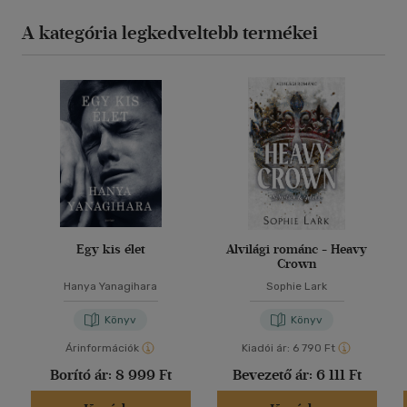
A kategória legkedveltebb termékei
Egy kis élet
Alvilági románc - Heavy
Crown
Hanya Yanagihara
Sophie Lark
Könyv
Könyv
Árinformációk
Kiadói ár:
6 790 Ft
Borító ár:
8 999 Ft
Bevezető ár:
6 111 Ft