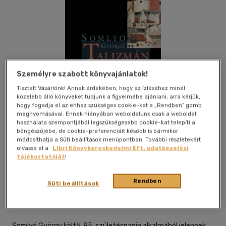
Személyre szabott könyvajánlatok!
Tisztelt Vásárlónk! Annak érdekében, hogy az ízléséhez minél
közelebb álló könyveket tudjunk a figyelmébe ajánlani, arra kérjük,
hogy fogadja el az ehhez szükséges cookie-kat a „Rendben” gomb
megnyomásával. Ennek hiányában weboldalunk csak a weboldal
használata szempontjából legszükségesebb cookie-kat telepíti a
böngészőjébe, de cookie-preferenciáit később is bármikor
módosíthatja a Süti beállítások menüpontban. További részletekért
olvassa el a
Libri Könyvkereskedelmi Kft. adatkezelési
Kívánságlistához adom
Megosztom
tájékoztatóját
!
Rendben
Süti beállítások
Enciklopédia Kiadó Kft.
|
2005
|
magyar nyelvű
|
papirkötes
|
176 oldal
Somlyó György költő, 85. születésnapja alkalmából jelennek