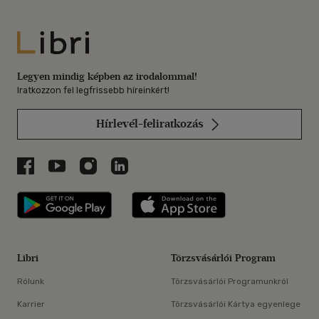
Libri
Legyen mindig képben az irodalommal!
Iratkozzon fel legfrissebb híreinkért!
Hírlevél-feliratkozás
Libri a Facebookon
Libri a Youtube-on
Libri az Instagramon
Libri a LinkedInen
Libri applikáció Szerezd meg: Google P
Libri applikáció 
Libri
Törzsvásárlói Program
Rólunk
Törzsvásárlói Programunkról
Karrier
Törzsvásárlói Kártya egyenlege