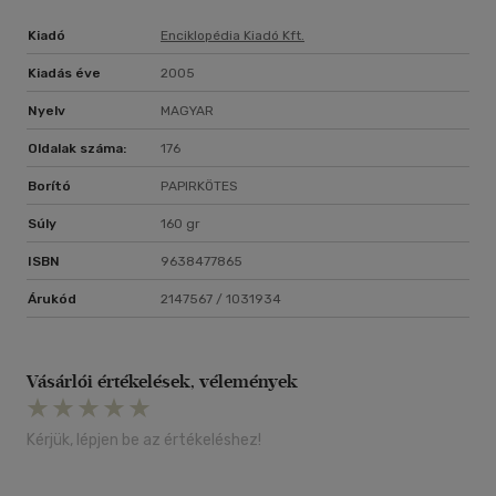
Kiadó
Enciklopédia Kiadó Kft.
Kiadás éve
2005
Nyelv
MAGYAR
Oldalak száma:
176
Borító
PAPIRKÖTES
Súly
160 gr
ISBN
9638477865
Árukód
2147567 / 1031934
Vásárlói értékelések, vélemények
Kérjük, lépjen be az értékeléshez!