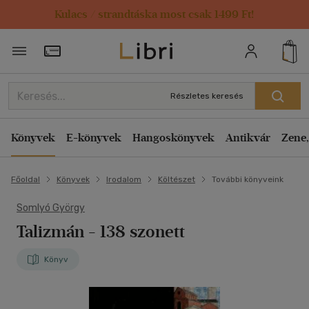
Kulacs / strandtáska most csak 1499 Ft!
Törzsvásárlói Kártya adatai
Részletes keresés
Könyvek
E-könyvek
Hangoskönyvek
Antikvár
Zene,
Főoldal
Könyvek
Irodalom
Költészet
További könyveink
Somlyó György
Talizmán
- 138 szonett
Könyv