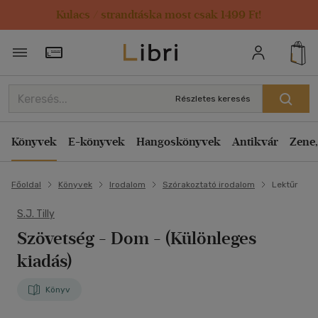
Kulacs / strandtáska most csak 1499 Ft!
Törzsvásárlói Kártya adatai
Részletes keresés
Könyvek
E-könyvek
Hangoskönyvek
Antikvár
Zene,
Főoldal
Könyvek
Irodalom
Szórakoztató irodalom
Lektűr
S.J. Tilly
Szövetség - Dom
- (Különleges
kiadás)
Könyv