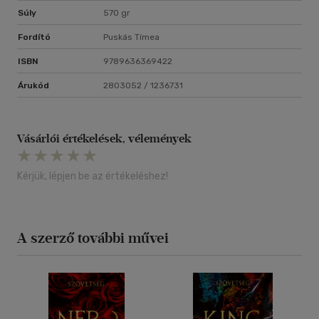
Súly
570 gr
Fordító
Puskás Tímea
ISBN
9789636369422
Árukód
2803052 / 1236731
Vásárlói értékelések, vélemények
Kérjük, lépjen be az értékeléshez!
A szerző további művei