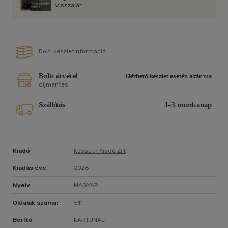
A harc háborúvá fajul, ezért több emberre van szükségem.
visszajár.
Több hatalomra.
A Szövetség az egyetlen út.
Tag leszek. Mindenáron.
Bolti készletinformáció
Bolti átvétel
Elérhető készlet esetén akár ma
díjmentes
Szállítás
1-3 munkanap
Kiadó
Kossuth Kiadó Zrt
Kiadás éve
2026
Nyelv
MAGYAR
Oldalak száma:
511
Borító
KARTONÁLT