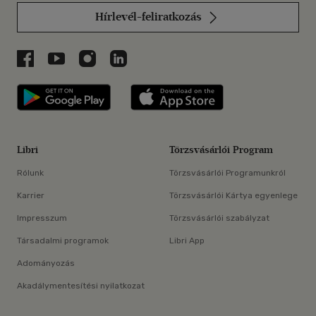
Hírlevél-feliratkozás
Libri a Facebookon
Libri a Youtube-on
Libri az Instagramon
Libri a LinkedInen
Libri applikáció Szerezd meg: Google P
Libri applikáció 
Libri
Törzsvásárlói Program
Rólunk
Törzsvásárlói Programunkról
Karrier
Törzsvásárlói Kártya egyenlege
Impresszum
Törzsvásárlói szabályzat
Társadalmi programok
Libri App
Adományozás
Akadálymentesítési nyilatkozat