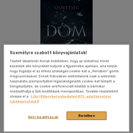
Személyre szabott könyvajánlatok!
Tisztelt Vásárlónk! Annak érdekében, hogy az ízléséhez minél
közelebb álló könyveket tudjunk a figyelmébe ajánlani, arra kérjük,
hogy fogadja el az ehhez szükséges cookie-kat a „Rendben” gomb
megnyomásával. Ennek hiányában weboldalunk csak a weboldal
használata szempontjából legszükségesebb cookie-kat telepíti a
böngészőjébe, de cookie-preferenciáit később is bármikor
módosíthatja a Süti beállítások menüpontban. További részletekért
olvassa el a
Libri Könyvkereskedelmi Kft. adatkezelési
tájékoztatóját
!
Beleolvasok
Kívánságlistához adom
Megosztom
Rendben
Süti beállítások
Kossuth Kiadó Zrt
|
2026
|
magyar nyelvű
|
kartonált
|
511
oldal