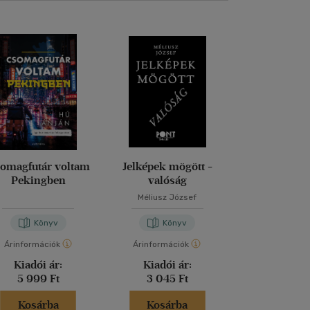
omagfutár voltam
Jelképek mögött -
Magd
Pekingben
valóság
Méliusz József
Nora Bos
Könyv
Könyv
Kön
Árinformációk
Árinformációk
Árinformáci
Kiadói ár:
Kiadói ár:
Kiadói 
5 999 Ft
3 045 Ft
5 999 
Kosárba
Kosárba
Kosár