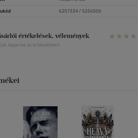
rukód
6257334 / 5256506
ásárlói értékelések, vélemények
rjük, lépjen be az értékeléshez!
rmékei