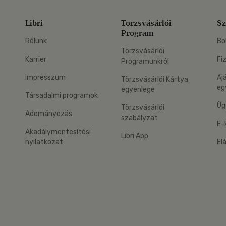
Libri
Törzsvásárlói
Sz
Program
Rólunk
Bo
Törzsvásárlói
Karrier
Fi
Programunkról
Impresszum
Aj
Törzsvásárlói Kártya
eg
egyenlege
Társadalmi programok
Üg
Törzsvásárlói
Adományozás
szabályzat
E-
Akadálymentesítési
Libri App
nyilatkozat
El
eg: Google Play
 applikáció Letölthető az App Store-ból