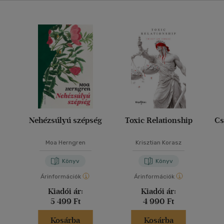
Nehézsúlyú szépség
Toxic Relationship
Cs
Moa Herngren
Krisztian Korasz
Könyv
Könyv
Árinformációk
Árinformációk
Kiadói ár:
Kiadói ár:
5 499 Ft
4 990 Ft
Kosárba
Kosárba