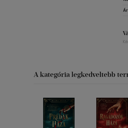
Á
V
Ké
A kategória legkedveltebb te