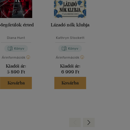
Megőrülök érted
Lázadó nők klubja
Őrület ha
Diana Hunt
Kathryn Stockett
Diana Hu
Könyv
Könyv
Kön
Árinformációk
Árinformációk
Árinformáci
Kiadói ár:
Kiadói ár:
Borító 
5 890 Ft
6 999 Ft
4 990 
Kosárba
Kosárba
Kosár
Hátra
Előre