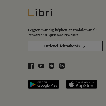
Libri
Legyen mindig képben az irodalommal!
Iratkozzon fel legfrissebb híreinkért!
Hírlevél-feliratkozás
Libri a Facebookon
Libri a Youtube-on
Libri az Instagramon
Libri a LinkedInen
Libri applikáció Szerezd m
Libri