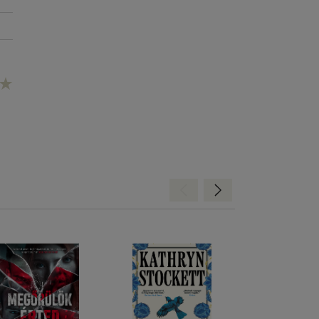
Hátra
Előre