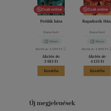
Csak online
Csak online
Prédák háza
Ragadozók Ház
Diana Hunt
Diana Hunt
Könyv
Könyv
Borító ár:
5 590 Ft
Borító ár:
5 890 Ft
Akciós ár:
Akciós ár:
3 913 Ft
4 123 Ft
Kosárba
Kosárba
Új megjelenések