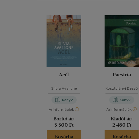
Acél
Pacsirta
Silvia Avallone
Kosztolányi Dezső
Könyv
Könyv
Árinformációk
Árinformációk
Borító ár:
Kiadói ár:
5 500 Ft
2 480 Ft
Kosárba
Kosárba