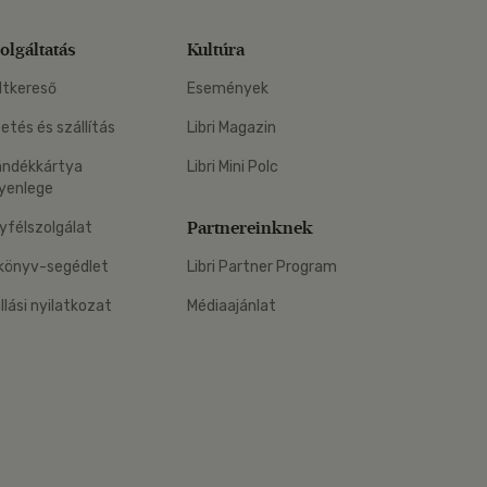
olgáltatás
Kultúra
ltkereső
Események
zetés és szállítás
Libri Magazin
ándékkártya
Libri Mini Polc
yenlege
Partnereinknek
yfélszolgálat
könyv-segédlet
Libri Partner Program
állási nyilatkozat
Médiaajánlat