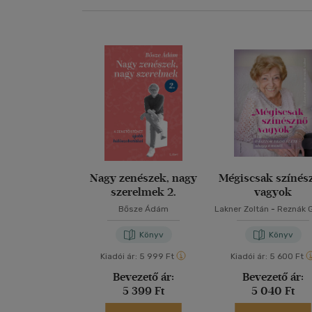
Nagy zenészek, nagy
Mégiscsak színés
szerelmek 2.
vagyok
Bősze Ádám
Lakner Zoltán
-
Reznák 
Könyv
Könyv
Kiadói ár:
5 999 Ft
Kiadói ár:
5 600 Ft
Bevezető ár:
Bevezető ár:
5 399 Ft
5 040 Ft