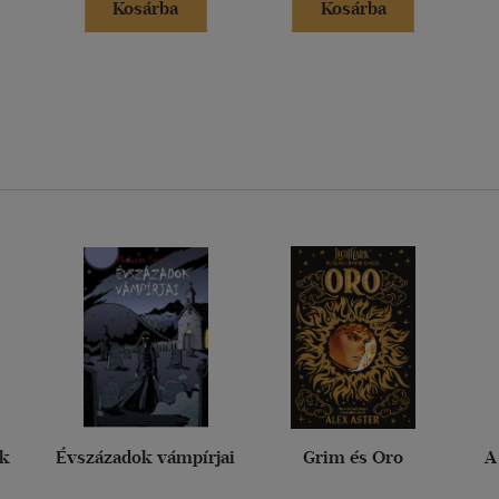
Kosárba
Kosárba
ak
Évszázadok vámpírjai
Grim és Oro
A