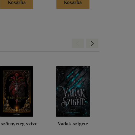
Kosárba
Kosárba
Kosár
Hátra
Előre
 szörnyeteg szíve
Vadak szigete
Atalan