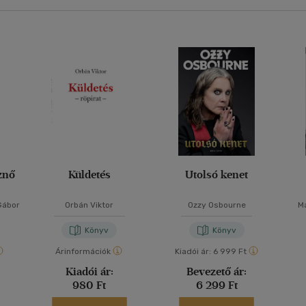
znő
Küldetés
Utolsó kenet
Gábor
Orbán Viktor
Ozzy Osbourne
M
Könyv
Könyv
Árinformációk
Kiadói ár:
6 999 Ft
Kiadói ár:
Bevezető ár:
980 Ft
6 299 Ft