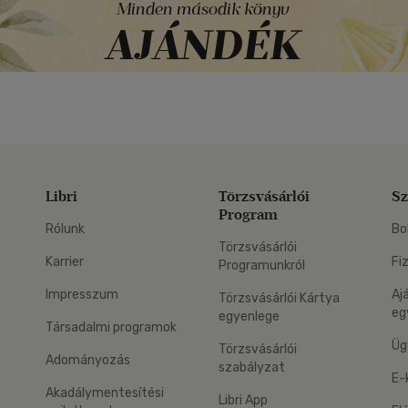
Libri
Törzsvásárlói
Sz
Program
Rólunk
Bo
Törzsvásárlói
Karrier
Fi
Programunkról
Impresszum
Aj
Törzsvásárlói Kártya
eg
egyenlege
Társadalmi programok
Üg
Törzsvásárlói
Adományozás
szabályzat
E-
Akadálymentesítési
Libri App