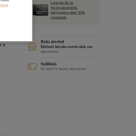
ítások
Kártya
Legyen Ön is
Vallás, mitológia
lési
m
törzsvásárlónk,
Képeslap
kártyájára akár 10%
és Természet
visszajár.
yv
Naptár
k
Papír, írószer
ok
Bolti átvétel
e a
Elérhető készlet esetén akár ma
díjmentes
Szállítás
15 000 Ft felett díjmentes
rj