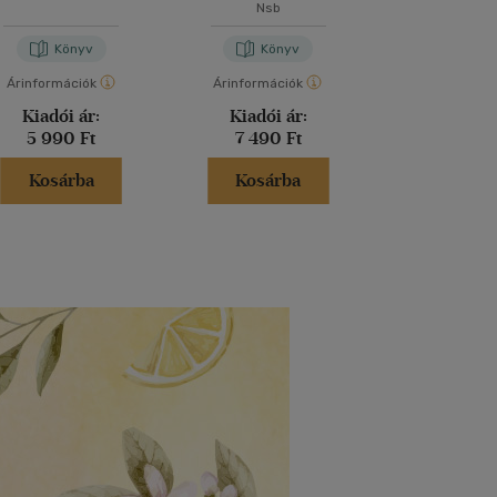
Nsb
Jennifer S
Könyv
Könyv
Kön
Árinformációk
Árinformációk
Árinformáci
Kiadói ár:
Kiadói ár:
Kiadói 
5 990 Ft
7 490 Ft
5 199 
Kosárba
Kosárba
Kosár