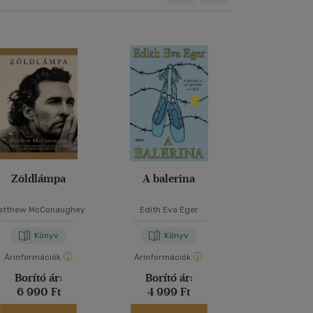
Zöldlámpa
A balerina
A Szoboszlai 
atthew McConaughey
Edith Eva Eger
Kálnoki Kis Attila
Zsolt
Könyv
Könyv
Kön
Árinformációk
Árinformációk
Árinformáci
Borító ár:
Borító ár:
Kiadói 
6 990 Ft
4 999 Ft
6 999 