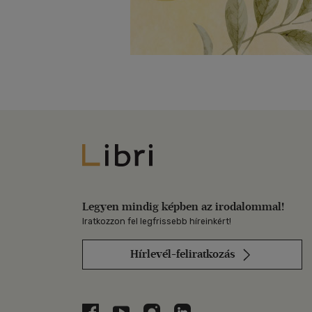
Libri
Legyen mindig képben az irodalommal!
Iratkozzon fel legfrissebb híreinkért!
Hírlevél-feliratkozás
Libri a Facebookon
Libri a Youtube-on
Libri az Instagramon
Libri a LinkedInen