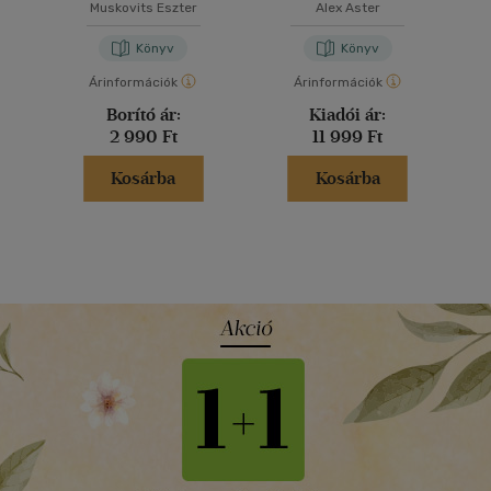
Muskovits Eszter
Alex Aster
Könyv
Könyv
Árinformációk
Árinformációk
Borító ár:
Kiadói ár:
2 990 Ft
11 999 Ft
Kosárba
Kosárba