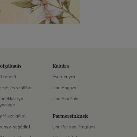
olgáltatás
Kultúra
ltkereső
Események
zetés és szállítás
Libri Magazin
ándékkártya
Libri Mini Polc
yenlege
Partnereinknek
yfélszolgálat
könyv-segédlet
Libri Partner Program