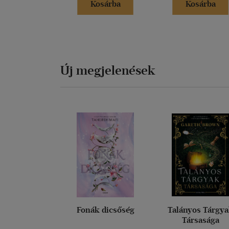
Kosárba
Kosárba
Új megjelenések
Fonák dicsőség
Talányos Tárgy
Társasága