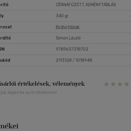
rító
CÉRNAFŰZÖTT, KEMÉNYTÁBLÁS
ly
340 gr
rozat
Királyi Házak
rdító
Simon László
BN
9789637318702
rukód
2113128 / 1018948
ásárlói értékelések, vélemények
rjük, lépjen be az értékeléshez!
rmékei