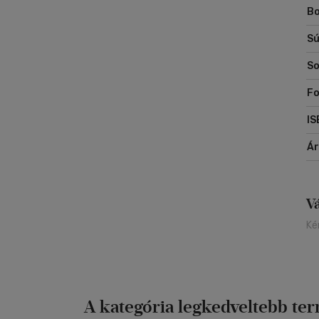
Bo
Sú
So
Fo
IS
Á
V
Ké
A kategória legkedveltebb te