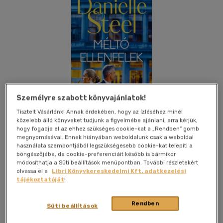
Személyre szabott könyvajánlatok!
Tisztelt Vásárlónk! Annak érdekében, hogy az ízléséhez minél
közelebb álló könyveket tudjunk a figyelmébe ajánlani, arra kérjük,
hogy fogadja el az ehhez szükséges cookie-kat a „Rendben” gomb
megnyomásával. Ennek hiányában weboldalunk csak a weboldal
használata szempontjából legszükségesebb cookie-kat telepíti a
böngészőjébe, de cookie-preferenciáit később is bármikor
Kívánságlistához adom
Megosztom
módosíthatja a Süti beállítások menüpontban. További részletekért
olvassa el a
Libri Könyvkereskedelmi Kft. adatkezelési
(2 vélemény)
tájékoztatóját
!
Maecenas Könyvkiadó Kft.
|
2026
|
magyar nyelvű
|
puhatáblás, ragasztókötött
|
317 oldal
Rendben
Süti beállítások