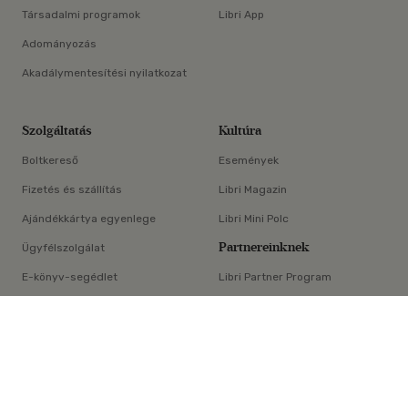
Társadalmi programok
Libri App
Adományozás
Akadálymentesítési nyilatkozat
Szolgáltatás
Kultúra
Boltkereső
Események
Fizetés és szállítás
Libri Magazin
Ajándékkártya egyenlege
Libri Mini Polc
Partnereinknek
Ügyfélszolgálat
E-könyv-segédlet
Libri Partner Program
×
Elállási nyilatkozat
Médiaajánlat
ÁSZF
Adatvédelem
Oldaltérkép
Süti beállítások
© Libri Könyvkereskedelmi Kft. Minden jog fenntartva!