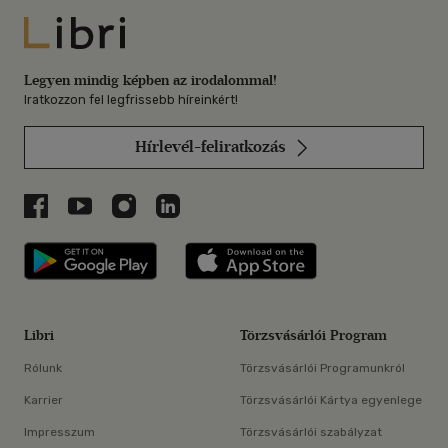
Libri
Legyen mindig képben az irodalommal!
Iratkozzon fel legfrissebb híreinkért!
Hírlevél-feliratkozás
Libri a Facebookon
Libri a Youtube-on
Libri az Instagramon
Libri a LinkedInen
Libri applikáció Szerezd meg: Google P
Libri applikáció 
Libri
Törzsvásárlói Program
Rólunk
Törzsvásárlói Programunkról
Karrier
Törzsvásárlói Kártya egyenlege
Impresszum
Törzsvásárlói szabályzat