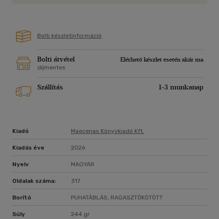
Bolti készletinformáció
Bolti átvétel
Elérhető készlet esetén akár ma
díjmentes
Szállítás
1-3 munkanap
Kiadó
Maecenas Könyvkiadó Kft.
Kiadás éve
2026
Nyelv
MAGYAR
Oldalak száma:
317
Borító
PUHATÁBLÁS, RAGASZTÓKÖTÖTT
Súly
244 gr