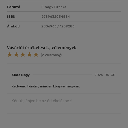
Fordító
F. Nagy Piroska
ISBN
9789632034584
Árukód
2806963 / 1239283
Vásárlói értékelések, vélemények
(2 vélemény)
Klára Nagy
2026. 05. 30.
Kedvenc írónőm, minden könyve megvan.
Kérjük, lépjen be az értékeléshez!