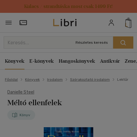
Kulacs / strandtáska most csak 1499 Ft!
Törzsvásárlói Kártya adatai
Részletes keresés
Könyvek
E-könyvek
Hangoskönyvek
Antikvár
Zene,
Főoldal
Könyvek
Irodalom
Szórakoztató irodalom
Lektűr
Danielle Steel
Méltó ellenfelek
Könyv