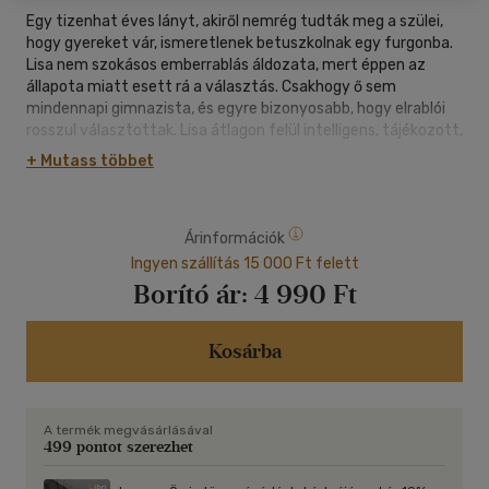
Egy tizenhat éves lányt, akiről nemrég tudták meg a szülei,
hogy gyereket vár, ismeretlenek betuszkolnak egy furgonba.
Lisa nem szokásos emberrablás áldozata, mert éppen az
állapota miatt esett rá a választás. Csakhogy ő sem
mindennapi gimnazista, és egyre bizonyosabb, hogy elrablói
rosszul választottak. Lisa átlagon felül intelligens, tájékozott,
hozzá kellően hidegfejű, módszeres, és már kezdettől fogva
+ Mutass többet
tervezi szabadulását ahelyett, hogy kétségbeesne. Semmit
sem bíz a véletlenre, és míg a hasonló bűntények után
nyomozó FBI-ügynökök is végzik a munkájukat, ő kidolgozza a
Árinformációk
15/33-as módszert, amely akkor alkalmazható, ha az áldozat
legalább olyan elszánt, mint elrablói.
Ingyen szállítás 15 000 Ft felett
Az egyesült államokbeli Shannon Kirk első thrillere friss,
Borító ár:
4 990 Ft
kemény, szabadszájú stílust hozott a műfajba.
Letehetetlenül izgalmas elbeszélésmódja kitűnően
érvényesül a tini lány naplójában kibontakozó történetben.
Kosárba
Regényét számos irodalmi díjjal jutalmazták, több mint 20
nyelvre lefordították, ő pedig azóta több könyvvel is
bizonyította, hogy méltó a szakma és az olvasók
A termék megvásárlásával
elismerésére. A szerző ezért a regényéért megkapta az Év
499 pontot szerezhet
Könyve díjat