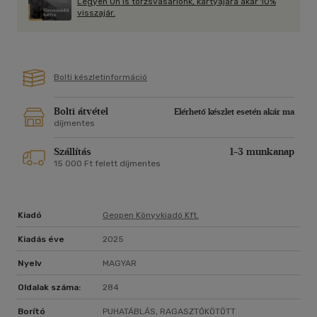
Legyen Ön is törzsvásárlónk, kártyájára akár 10%
visszajár.
Bolti készletinformáció
Bolti átvétel
Elérhető készlet esetén akár ma
díjmentes
Szállítás
1-3 munkanap
15 000 Ft felett díjmentes
Kiadó
Geopen Könyvkiadó Kft.
Kiadás éve
2025
Nyelv
MAGYAR
Oldalak száma:
284
Borító
PUHATÁBLÁS, RAGASZTÓKÖTÖTT