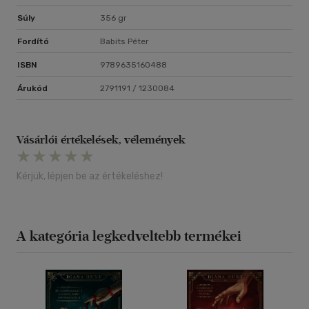
Súly
356 gr
Fordító
Babits Péter
ISBN
9789635160488
Árukód
2791191 / 1230084
Vásárlói értékelések, vélemények
Kérjük, lépjen be az értékeléshez!
A kategória legkedveltebb termékei