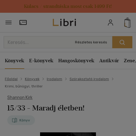
Kulacs / strandtáska most csak 1499 Ft!
Törzsvásárlói Kártya adatai
Részletes keresés
Könyvek
E-könyvek
Hangoskönyvek
Antikvár
Zene,
Főoldal
Könyvek
Irodalom
Szórakoztató irodalom
Krimi, bűnügyi, thriller
Shannon Kirk
15/33
- Maradj életben!
Könyv