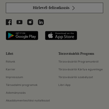
Hírlevél-feliratkozás
Libri a Facebookon
Libri a Youtube-on
Libri az Instagramon
Libri a LinkedInen
Libri applikáció Szerezd meg: Google P
Libri applikáció 
Libri
Törzsvásárlói Program
Rólunk
Törzsvásárlói Programunkról
Karrier
Törzsvásárlói Kártya egyenlege
Impresszum
Törzsvásárlói szabályzat
Társadalmi programok
Libri App
Adományozás
Akadálymentesítési nyilatkozat