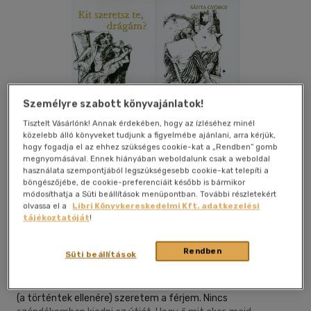
Személyre szabott könyvajánlatok!
Tisztelt Vásárlónk! Annak érdekében, hogy az ízléséhez minél
közelebb álló könyveket tudjunk a figyelmébe ajánlani, arra kérjük,
hogy fogadja el az ehhez szükséges cookie-kat a „Rendben” gomb
megnyomásával. Ennek hiányában weboldalunk csak a weboldal
Kívánságlistához adom
Megosztom
használata szempontjából legszükségesebb cookie-kat telepíti a
böngészőjébe, de cookie-preferenciáit később is bármikor
módosíthatja a Süti beállítások menüpontban. További részletekért
olvassa el a
Libri Könyvkereskedelmi Kft. adatkezelési
Papírusz Book Kiadó
|
2009
|
magyar nyelvű
|
puhatáblás,
tájékoztatóját
!
ragasztókötött
|
300 oldal
Rendben
Süti beállítások
...Az ölelkezés után jó volt a megnyugvás. Majdnem
restelkedtem miatta. Arra gondoltam: nincs nekem
önérzetem? Ha ez azt jelenti: nincs. Ráadásul én még mindig
(a történtek ellenére) szeretem a férjem. Nincs