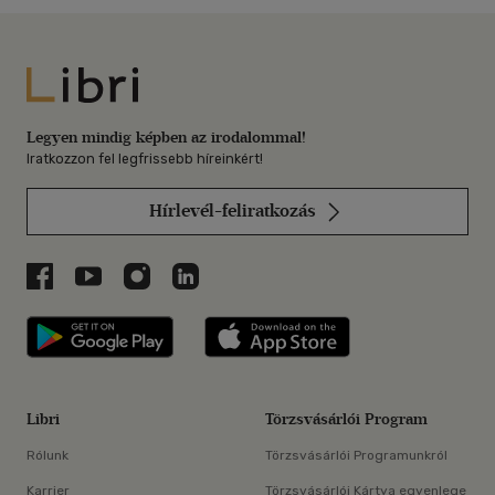
Libri
Legyen mindig képben az irodalommal!
Iratkozzon fel legfrissebb híreinkért!
Hírlevél-feliratkozás
Libri a Facebookon
Libri a Youtube-on
Libri az Instagramon
Libri a LinkedInen
Libri applikáció Szerezd meg: Google P
Libri applikáció 
Libri
Törzsvásárlói Program
Rólunk
Törzsvásárlói Programunkról
Karrier
Törzsvásárlói Kártya egyenlege