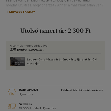
szándékomban kiadni az útját. Hogy ő mit akar, majd
meglátjuk. Mi az, hogy önérzet? Annak a másiknak talán van?
Ő aztán tényleg úgy ment bele a dolgokba, hogy kezdettől
+ Mutass többet
osztozott velem, hisz tudta, hogy létezem. Én viszont addig
osztozom, ameddig én akarok. Akkor ki az önérzetesebb?
Miért mondják, hogy a férfiak nehezebben viselik el a
Utolsó ismert ár:
2 300 Ft
megcsalást? Hogy az nemcsak "egyéni sérelem" - mint az
asszonyoké -, mert bennük évezredes beidegződés, a "férfi
méltóság" szenved csorbát... (részlet)
A termék megvásárlásával
230 pontot szerezhet
Legyen Ön is törzsvásárlónk, kártyájára akár 10%
visszajár.
Bolti átvétel
Elérhető készlet esetén akár ma
díjmentes
Szállítás
15 000 Ft felett díjmentes