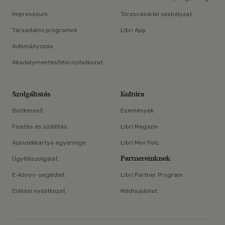
Impresszum
Törzsvásárlói szabályzat
Társadalmi programok
Libri App
Adományozás
Akadálymentesítési nyilatkozat
Szolgáltatás
Kultúra
Boltkereső
Események
Fizetés és szállítás
Libri Magazin
Ajándékkártya egyenlege
Libri Mini Polc
Partnereinknek
Ügyfélszolgálat
E-könyv-segédlet
Libri Partner Program
Elállási nyilatkozat
Médiaajánlat