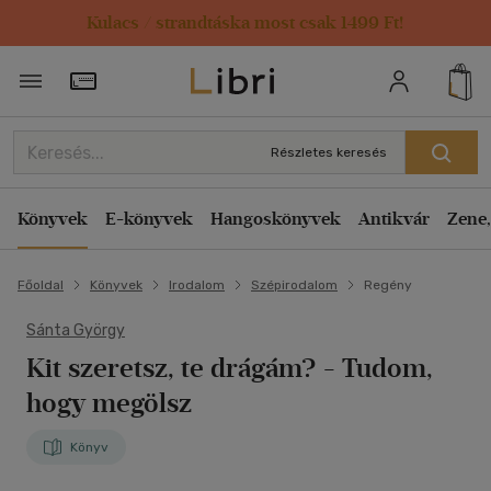
Kulacs / strandtáska most csak 1499 Ft!
Törzsvásárlói Kártya adatai
Részletes keresés
Könyvek
E-könyvek
Hangoskönyvek
Antikvár
Zene,
Főoldal
Könyvek
Irodalom
Szépirodalom
Regény
Sánta György
Kit szeretsz, te drágám? - Tudom,
hogy megölsz
Könyv