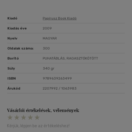
Kiadó
Papírusz Book Kiadó
Kiadás éve
2009
Nyelv
MAGYAR
Oldalak száma:
300
Borító
PUHATÁBLÁS, RAGASZTÓKÖTÖTT
Súly
340 gr
ISBN
9789639263499
Árukód
2207992 / 1063983
Vásárlói értékelések, vélemények
Kérjük, lépjen be az értékeléshez!