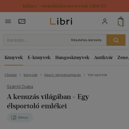
Kulacs / strandtáska most csak 1499 Ft!
Törzsvásárlói Kártya adatai
Részletes keresés
Könyvek
E-könyvek
Hangoskönyvek
Antikvár
Zene,
Főoldal
Könyvek
Sport, természetjárás
Vízi sportok
Szántó Csaba
A kenuzás világában
- Egy
élsportoló emlékei
Könyv