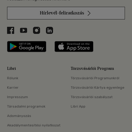
Hírlevél-feliratkozás
Libri a Facebookon
Libri a Youtube-on
Libri az Instagramon
Libri a LinkedInen
Libri applikáció Szerezd meg: Google P
Libri applikáció 
Libri
Törzsvásárlói Program
Rólunk
Törzsvásárlói Programunkról
Karrier
Törzsvásárlói Kártya egyenlege
Impresszum
Törzsvásárlói szabályzat
Társadalmi programok
Libri App
Adományozás
Akadálymentesítési nyilatkozat