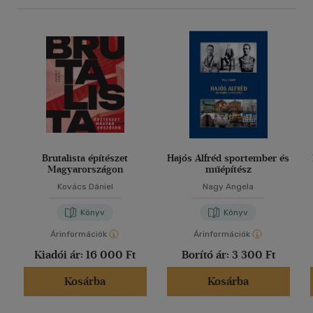
Brutalista építészet
Hajós Alfréd sportember és
Magyarországon
műépítész
Kovács Dániel
Nagy Angela
Könyv
Könyv
Árinformációk
Árinformációk
Kiadói ár:
16 000 Ft
Borító ár:
3 300 Ft
Kosárba
Kosárba