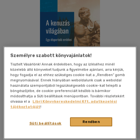
Személyre szabott könyvajánlatok!
Tisztelt Vásárlónk! Annak érdekében, hogy az ízléséhez minél
közelebb álló könyveket tudjunk a figyelmébe ajánlani, arra kérjük,
hogy fogadja el az ehhez szükséges cookie-kat a „Rendben” gomb
megnyomásával. Ennek hiányában weboldalunk csak a weboldal
használata szempontjából legszükségesebb cookie-kat telepíti a
böngészőjébe, de cookie-preferenciáit később is bármikor
módosíthatja a Süti beállítások menüpontban. További részletekért
olvassa el a
Libri Könyvkereskedelmi Kft. adatkezelési
tájékoztatóját
!
Kívánságlistához adom
Megosztom
Rendben
Süti beállítások
Aposztróf Kiadó
|
2024
|
magyar nyelvű
|
flexibilis karton
|
242 oldal