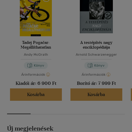
Tadej Pogačar:
A testépítés nagy
Megállíthatatlan
enciklopédiája
Andy McGrath
Arnold Schwarzenegger
Könyv
Könyv
Árinformációk
Árinformációk
Kiadói ár:
6 900 Ft
Borító ár:
7 999 Ft
Kosárba
Kosárba
Új megjelenések