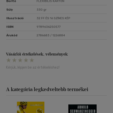
Borító
FLEXIBILIS KARTON
Súly
330 gr
Illusztráció
32 FF ÉS 16 SZÍNES KÉP
ISBN
9789636250577
Árukód
2786683 / 1226884
Vásárlói értékelések, vélemények
Kérjük, lépjen be az értékeléshez!
A kategória legkedveltebb termékei