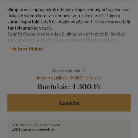
Olimpiai és világbajnokok edzője, a kajak-kenusportág ikonikus
alakja, 65 éven keresztül ennek szentelte életét. Pályája
során élsportoló, edző és edzők edzője volt, illetve ma is edzői
tanfolyamokat vezet.
Szántó Csaba mesteredző 8 olimpián vett részt különböző
funkciókban, s ezalatt 30 éven keresztül a Nemzetközi
Kajak-Kenu Szövetség technikai igazgatója volt, amely során
+ Mutass többet
meghonosította, fejlesztette, szervezte sportágát és annak
jelentős eseményeit a világ számos pontján. Már 107
országban járt, nagyon sok tapasztalatot, kapcsolatot és
Árinformációk
élményt szerezve. Ezeket az eseményeket foglalja össze
könyvében a saját életének és az akkori körülmények
Ingyen szállítás 15 000 Ft felett
tükrében.
Borító ár:
4 300 Ft
Kosárba
A termék megvásárlásával
430 pontot szerezhet