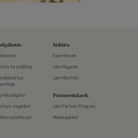
olgáltatás
Kultúra
ltkereső
Események
zetés és szállítás
Libri Magazin
ándékkártya
Libri Mini Polc
yenlege
Partnereinknek
yfélszolgálat
könyv-segédlet
Libri Partner Program
állási nyilatkozat
Médiaajánlat