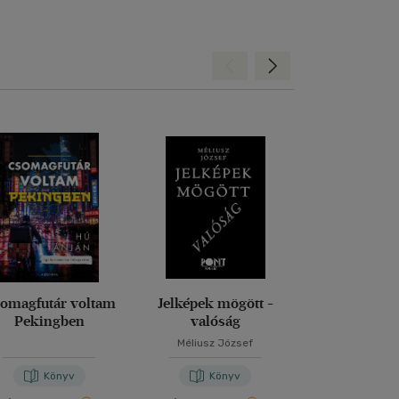
Hátra
Előre
omagfutár voltam
Jelképek mögött -
Magd
Pekingben
valóság
Méliusz József
Nora Bos
Könyv
Könyv
Kön