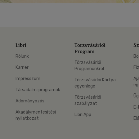
Libri
Törzsvásárlói
Sz
Program
Rólunk
Bo
Törzsvásárlói
Karrier
Fi
Programunkról
Impresszum
Aj
Törzsvásárlói Kártya
eg
egyenlege
Társadalmi programok
Üg
Törzsvásárlói
Adományozás
szabályzat
E-
Akadálymentesítési
Libri App
nyilatkozat
El