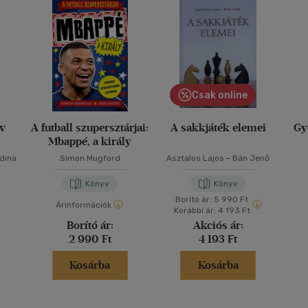
Csak online
yv
A futball szupersztárjai:
A sakkjáték elemei
Gy
Mbappé, a király
Edina
Simon Mugford
Asztalos Lajos
-
Bán Jenő
Könyv
Könyv
Borító ár:
5 990 Ft
Árinformációk
Korábbi ár:
4 193 Ft
Borító ár:
Akciós ár:
2 990 Ft
4 193 Ft
Kosárba
Kosárba