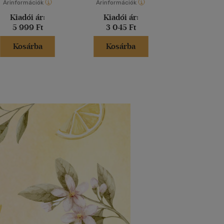
Árinformációk
Árinformációk
Árinformáci
Kiadói ár:
Kiadói ár:
Kiadói 
5 999 Ft
3 045 Ft
5 999 
Kosárba
Kosárba
Kosár