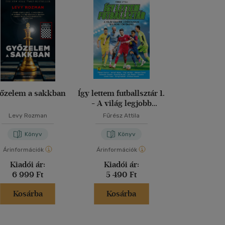
őzelem a sakkban
Így lettem futballsztár 1.
A testépíté
- A világ legjobb
enciklopé
játékosainak ifjúkori
Levy Rozman
Fűrész Attila
Arnold Schwar
történetei
Könyv
Könyv
Kön
Árinformációk
Árinformációk
Árinformáci
Kiadói ár:
Kiadói ár:
Borító 
6 999 Ft
5 490 Ft
7 999 
Kosárba
Kosárba
Kosár