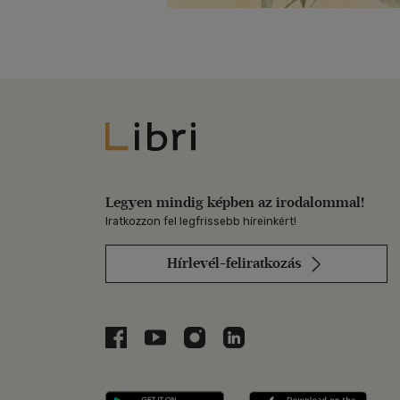
Libri
Legyen mindig képben az irodalommal!
Iratkozzon fel legfrissebb híreinkért!
Hírlevél-feliratkozás
Libri a Facebookon
Libri a Youtube-on
Libri az Instagramon
Libri a LinkedInen