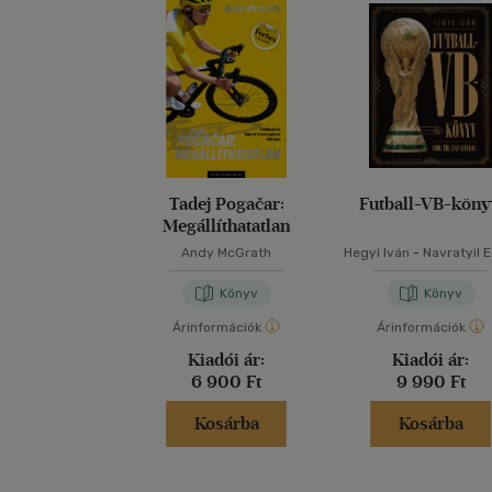
Tadej Pogačar:
Futball-VB-kön
Megállíthatatlan
Andy McGrath
Hegyi Iván
-
Navratyil 
Könyv
Könyv
Árinformációk
Árinformációk
Kiadói ár:
Kiadói ár:
6 900 Ft
9 990 Ft
Kosárba
Kosárba