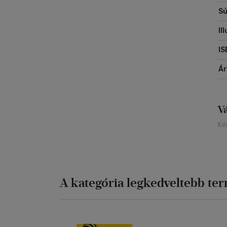
Sú
Il
IS
Á
V
Ké
A kategória legkedveltebb te