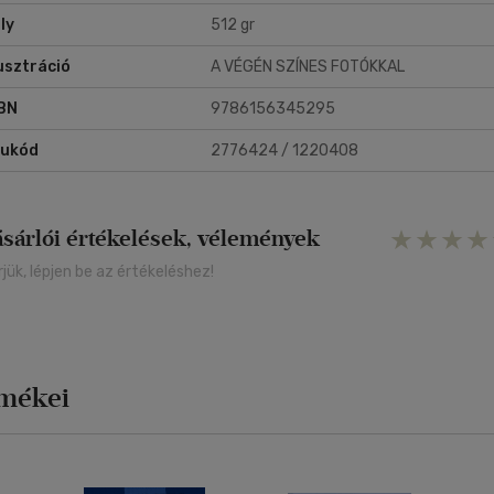
ly
512 gr
lusztráció
A VÉGÉN SZÍNES FOTÓKKAL
BN
9786156345295
rukód
2776424 / 1220408
ásárlói értékelések, vélemények
rjük, lépjen be az értékeléshez!
rmékei