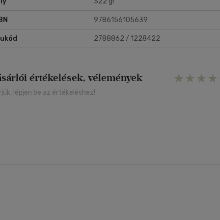
ly
322 gr
BN
9786156105639
rukód
2788862 / 1228422
ásárlói értékelések, vélemények
rjük, lépjen be az értékeléshez!