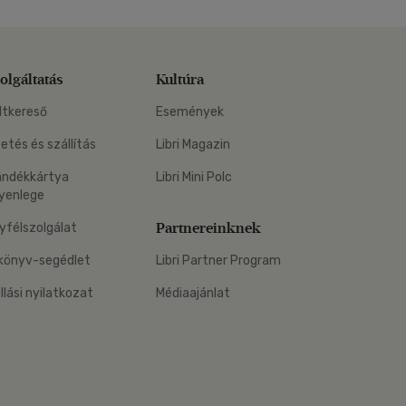
olgáltatás
Kultúra
ltkereső
Események
zetés és szállítás
Libri Magazin
ándékkártya
Libri Mini Polc
yenlege
Partnereinknek
yfélszolgálat
könyv-segédlet
Libri Partner Program
állási nyilatkozat
Médiaajánlat