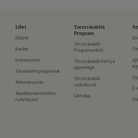
Libri
Törzsvásárlói
Sz
Program
Rólunk
Bo
Törzsvásárlói
Karrier
Fi
Programunkról
Impresszum
Aj
Törzsvásárlói Kártya
eg
egyenlege
Társadalmi programok
Üg
Törzsvásárlói
Adományozás
szabályzat
E-
Akadálymentesítési
Libri App
nyilatkozat
El
eg: Google Play
 applikáció Letölthető az App Store-ból