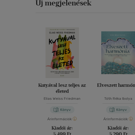
Új megjelenések
Kutyával lesz teljes az
Elveszett harmón
életed
Elias Weiss Friedman
Tóth Réka Ibolya
Könyv
Könyv
Árinformációk
Árinformációk
Kiadói ár:
Kiadói ár:
5 499 Ft
5 290 Ft