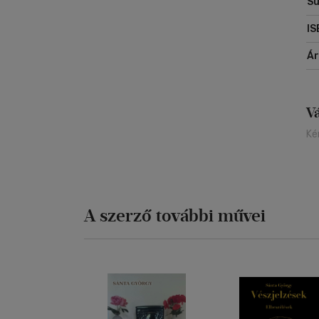
Sú
IS
Á
V
Ké
A szerző további művei