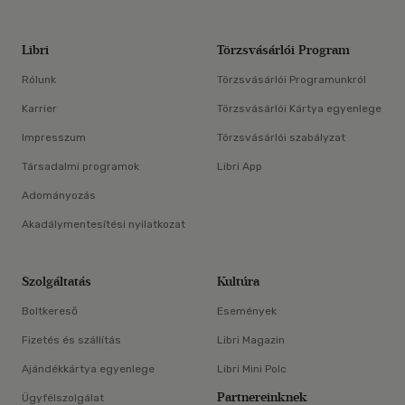
Libri
Törzsvásárlói Program
Rólunk
Törzsvásárlói Programunkról
Karrier
Törzsvásárlói Kártya egyenlege
Impresszum
Törzsvásárlói szabályzat
Társadalmi programok
Libri App
Adományozás
Akadálymentesítési nyilatkozat
Szolgáltatás
Kultúra
Boltkereső
Események
Fizetés és szállítás
Libri Magazin
Ajándékkártya egyenlege
Libri Mini Polc
Partnereinknek
Ügyfélszolgálat