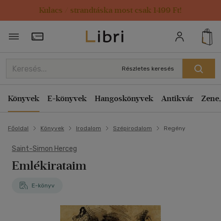
Kulacs / strandtáska most csak 1499 Ft!
Törzsvásárlói Kártya adatai
Részletes keresés
Könyvek
E-könyvek
Hangoskönyvek
Antikvár
Zene,
Főoldal
Könyvek
Irodalom
Szépirodalom
Regény
Saint-Simon Herceg
Emlékirataim
E-könyv