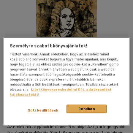
Személyre szabott könyvajánlatok!
Tisztelt Vásárlónk! Annak érdekében, hogy az ízléséhez minél
közelebb álló könyveket tudjunk a figyelmébe ajánlani, arra kérjük,
hogy fogadja el az ehhez szükséges cookie-kat a „Rendben” gomb
megnyomásával. Ennek hiányában weboldalunk csak a weboldal
használata szempontjából legszükségesebb cookie-kat telepíti a
böngészőjébe, de cookie-preferenciáit később is bármikor
módosíthatja a Süti beállítások menüpontban. További részletekért
olvassa el a
Libri Könyvkereskedelmi Kft. adatkezelési
Kívánságlistához adom
Megosztom
tájékoztatóját
!
Rendben
Süti beállítások
Tarandus Kiadó
|
magyar nyelvű
Az emlékírók atyjának lebilincselő naplója! Az újkor legnagyobb
történelmi emlékírója, Saint-Simon egyszerre volt irodalmár