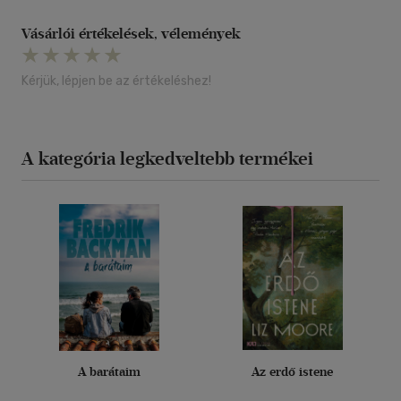
Vásárlói értékelések, vélemények
Kérjük, lépjen be az értékeléshez!
A kategória legkedveltebb termékei
A barátaim
Az erdő istene