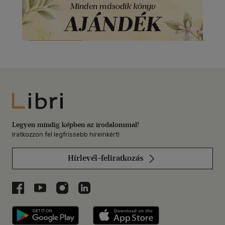
Libri
Legyen mindig képben az irodalommal!
Iratkozzon fel legfrissebb híreinkért!
Hírlevél-feliratkozás
Libri a Facebookon
Libri a Youtube-on
Libri az Instagramon
Libri a LinkedInen
Libri applikáció Szerezd meg: Google P
Libri applikáció 