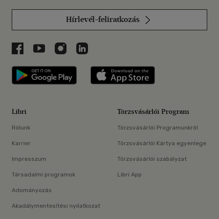
Hírlevél-feliratkozás
Libri a Facebookon
Libri a Youtube-on
Libri az Instagramon
Libri a LinkedInen
Libri applikáció Szerezd meg: Google P
Libri applikáció 
Libri
Törzsvásárlói Program
Rólunk
Törzsvásárlói Programunkról
Karrier
Törzsvásárlói Kártya egyenlege
Impresszum
Törzsvásárlói szabályzat
Társadalmi programok
Libri App
Adományozás
Akadálymentesítési nyilatkozat