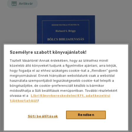
Antikvár
Személyre szabott könyvajánlatok!
Tisztelt Vásárlónk! Annak érdekében, hogy az ízléséhez minél
közelebb álló könyveket tudjunk a figyelmébe ajánlani, arra kérjük,
hogy fogadja el az ehhez szükséges cookie-kat a „Rendben” gomb
megnyomásával. Ennek hiányában weboldalunk csak a weboldal
használata szempontjából legszükségesebb cookie-kat telepíti a
böngészőjébe, de cookie-preferenciáit később is bármikor
módosíthatja a Süti beállítások menüpontban. További részletekért
olvassa el a
Libri Könyvkereskedelmi Kft. adatkezelési
tájékoztatóját
!
Rendben
Süti beállítások
Kívánságlistához adom
Megosztom