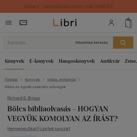
Kulacs / strandtáska most csak 1499 Ft!
Törzsvásárlói Kártya adatai
Részletes keresés
Könyvek
E-könyvek
Hangoskönyvek
Antikvár
Zene,
Főoldal
Könyvek
Vallás, mitológia
Biblia és egyéb szakrális szövegek
Richard S. Briggs
Bölcs bibliaolvasás
- HOGYAN
VEGYÜK KOMOLYAN AZ ÍRÁST?
Hermeneutikai Füzetek sorozat