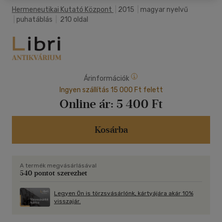
Hermeneutikai Kutató Központ
|
2015
|
magyar nyelvű
|
puhatáblás
|
210 oldal
Árinformációk
Ingyen szállítás 15 000 Ft felett
Online ár:
5 400 Ft
Kosárba
A termék megvásárlásával
540 pontot szerezhet
Legyen Ön is törzsvásárlónk, kártyájára akár 10%
visszajár.