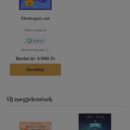
Elsuttogott szó
Ellery Adams
Könyv
Árinformációk
Borító ár:
4 990 Ft
Kosárba
Új megjelenések