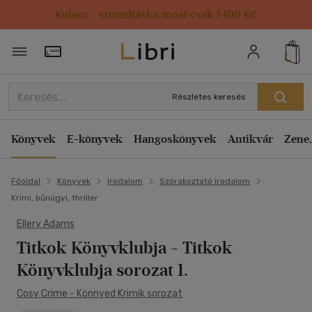
Kulacs / strandtáska most csak 1499 Ft!
Törzsvásárlói Kártya adatai
Részletes keresés
Könyvek
E-könyvek
Hangoskönyvek
Antikvár
Zene,
Főoldal
Könyvek
Irodalom
Szórakoztató irodalom
Krimi, bűnügyi, thriller
Ellery Adams
Titkok Könyvklubja
- Titkok
Könyvklubja sorozat 1.
Cosy Crime - Könnyed Krimik sorozat