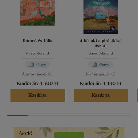
Rómeó és Júlia
A fiú, aki a pirájákkal
úszott
Acsai Roland
David Almond
Könyv
Könyv
Árinformációk
Árinformációk
Kiadói ár:
4 500 Ft
Kiadói ár:
4 490 Ft
Kosárba
Kosárba