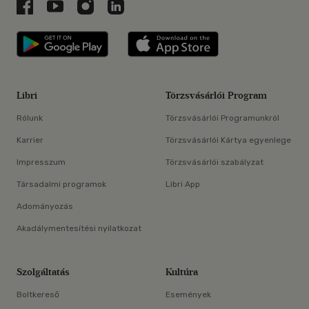
Libri a Facebookon
Libri a Youtube-on
Libri az Instagramon
Libri a LinkedInen
Libri applikáció Szerezd meg: Google P
Libri applikáció 
Libri
Törzsvásárlói Program
Rólunk
Törzsvásárlói Programunkról
Karrier
Törzsvásárlói Kártya egyenlege
Impresszum
Törzsvásárlói szabályzat
Társadalmi programok
Libri App
Adományozás
Akadálymentesítési nyilatkozat
Szolgáltatás
Kultúra
Boltkereső
Események