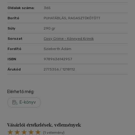
Oldalak száma:
365
Borító
PUHATÁBLÁS, RAGASZTÓKÖTÖTT
Súly
290 gr
Sorozat
Cosy Crime - Könnyed Krimik
Fordító
Szieberth Ádám
ISBN
9789636142957
Árukód
2773356 / 1218112
Elérhető még:
E-könyv
Vásárlói értékelések, vélemények
(1 vélemény)