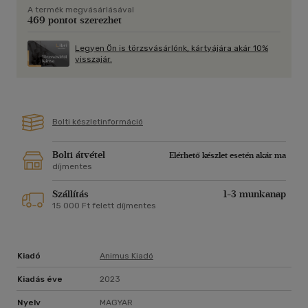
A termék megvásárlásával
átsegíti őket. Mert nem csak a bűnözőknek vannak ám
469 pontot szerezhet
titkaik...
Legyen Ön is törzsvásárlónk, kártyájára akár 10%
A Titkok Könyvklubja egy új sorozat nyitódarabja, amelynek
visszajár.
főszereplői egytől egyig erős nők. Műfaját tekintve egy
csipetnyi romantikával fűszerezett, rafinált, modern krimi,
amitől ráadásul garantáltan kedvünk támad lefosztani egy
könyvespolcot, és elmerülni a regények csodálatos világában.
Bolti készletinformáció
Bolti átvétel
Elérhető készlet esetén akár ma
díjmentes
Szállítás
1-3 munkanap
15 000 Ft felett díjmentes
Kiadó
Animus Kiadó
Kiadás éve
2023
Nyelv
MAGYAR