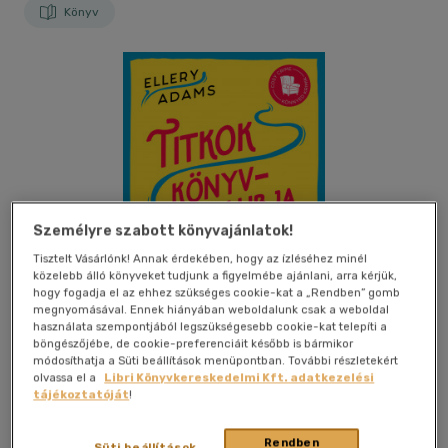
Könyv
Személyre szabott könyvajánlatok!
Tisztelt Vásárlónk! Annak érdekében, hogy az ízléséhez minél
közelebb álló könyveket tudjunk a figyelmébe ajánlani, arra kérjük,
hogy fogadja el az ehhez szükséges cookie-kat a „Rendben” gomb
megnyomásával. Ennek hiányában weboldalunk csak a weboldal
használata szempontjából legszükségesebb cookie-kat telepíti a
böngészőjébe, de cookie-preferenciáit később is bármikor
módosíthatja a Süti beállítások menüpontban. További részletekért
olvassa el a
Libri Könyvkereskedelmi Kft. adatkezelési
Beleolvasok
Kívánságlistához adom
Megosztom
tájékoztatóját
!
(1 vélemény)
Rendben
Süti beállítások