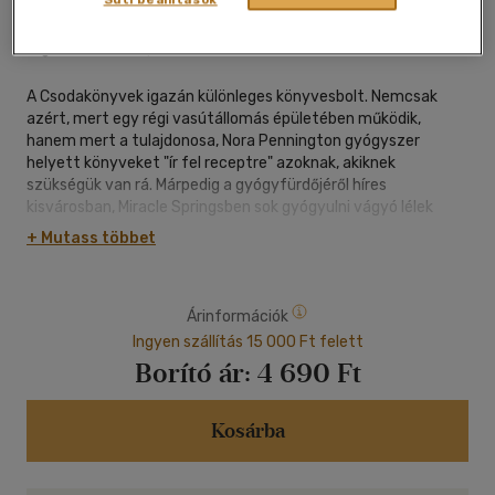
Animus Kiadó
|
2023
|
magyar nyelvű
|
puhatáblás,
ragasztókötött
|
365 oldal
A Csodakönyvek igazán különleges könyvesbolt. Nemcsak
azért, mert egy régi vasútállomás épületében működik,
hanem mert a tulajdonosa, Nora Pennington gyógyszer
helyett könyveket "ír fel receptre" azoknak, akiknek
szükségük van rá. Márpedig a gyógyfürdőjéről híres
kisvárosban, Miracle Springsben sok gyógyulni vágyó lélek
akad. Ugyanezt tapasztalja a szomszédos pékségben - a
+ Mutass többet
Mézeskalács Házikóban - Hester is, aki személyre szabott
vigaszsütivel vidítja fel letört vendégeit.
Egy napon egy üzletember kéri Nora szakértő segítségét, de a
Árinformációk
férfi nem jut el a megbeszélt találkozóra, mert elgázolja a
vonat. Norát megrázza az eset, ezért Hesterrel és két
Ingyen szállítás 15 000 Ft felett
barátnőjükkel elhatározzák, hogy kiderítik az igazságot,
Borító ár:
4 690 Ft
ugyanis biztosak benne, hogy nem baleset történt, hanem
gyilkosság. Nemrég indult könyvklubjuk így egy csapásra
nyomozóklubbá alakul, és belevetik magukat a szövevényes
Kosárba
ügybe. Hamar ráébrednek, hogy ehhez a feladathoz minden
bátorságukra és leleményességükre szükség lesz, és hogy a
támasz, amelyet egymásnak nyújtanak, sok mindenen