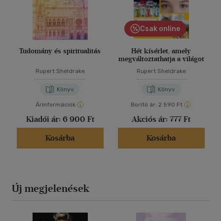
Csak online
Tudomány és spiritualitás
Hét kísérlet, amely
megváltoztathatja a világot
Rupert Sheldrake
Rupert Sheldrake
Könyv
Könyv
Árinformációk
Borító ár:
2 590 Ft
Kiadói ár:
6 900 Ft
Akciós ár:
777 Ft
Kosárba
Kosárba
Új megjelenések