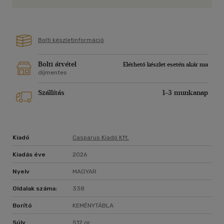
tevékenységeknek - beleértve a sportot és az állatoktól való
tanulást is - hogyan lehetnek misztikus dimenziói. Emellett
bemutatja a hagyományos vallási gyakorlatokat, mint például
a böjtöt, az imádkozást, valamint az ünnepek és a szent
Bolti készletinformáció
napok megünneplését is. Miért működnek ezek a gyakorlatok?
Hatásuk kizárólag az agyunkban zajlik, és lényegében
Bolti átvétel
Elérhető készlet esetén akár ma
illuzórikus? Vagy valóban kapcsolatba léphetünk a sajátunknál
díjmentes
magasabb szintű tudatformákkal?
Szállítás
1-3 munkanap
Kiadó
Casparus Kiadó Kft.
Kiadás éve
2026
Nyelv
MAGYAR
Oldalak száma:
338
Borító
KEMÉNYTÁBLA
Súly
512 gr