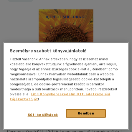
Személyre szabott könyvajánlatok!
Tisztelt Vásárlónk! Annak érdekében, hogy az ízléséhez minél
közelebb álló könyveket tudjunk a figyelmébe ajánlani, arra kérjük,
hogy fogadja el az ehhez szükséges cookie-kat a „Rendben” gomb
megnyomásával. Ennek hiányában weboldalunk csak a weboldal
használata szempontjából legszükségesebb cookie-kat telepíti a
böngészőjébe, de cookie-preferenciáit később is bármikor
módosíthatja a Süti beállítások menüpontban. További részletekért
olvassa el a
Libri Könyvkereskedelmi Kft. adatkezelési
tájékoztatóját
!
Kívánságlistához adom
Megosztom
Rendben
Süti beállítások
Casparus Kiadó Kft.
|
2026
|
magyar nyelvű
|
keménytábla
|