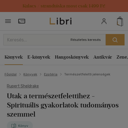
Kulacs / strandtáska most csak 1499 Ft!
Törzsvásárlói Kártya adatai
Részletes keresés
Könyvek
E-könyvek
Hangoskönyvek
Antikvár
Zene,
Főoldal
Könyvek
Ezotéria
Természetfeletti jelenségek
Rupert Sheldrake
Utak a természetfelettihez
-
Spirituális gyakorlatok tudományos
szemmel
Könyv