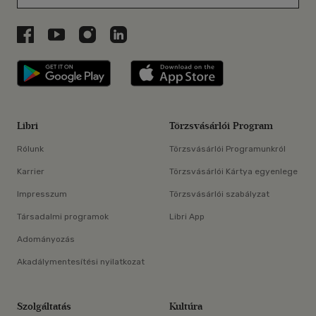
Libri a Facebookon
Libri a Youtube-on
Libri az Instagramon
Libri a LinkedInen
Libri applikáció Szerezd meg: Google P
Libri applikáció 
Libri
Törzsvásárlói Program
Rólunk
Törzsvásárlói Programunkról
Karrier
Törzsvásárlói Kártya egyenlege
Impresszum
Törzsvásárlói szabályzat
Társadalmi programok
Libri App
Adományozás
Akadálymentesítési nyilatkozat
Szolgáltatás
Kultúra