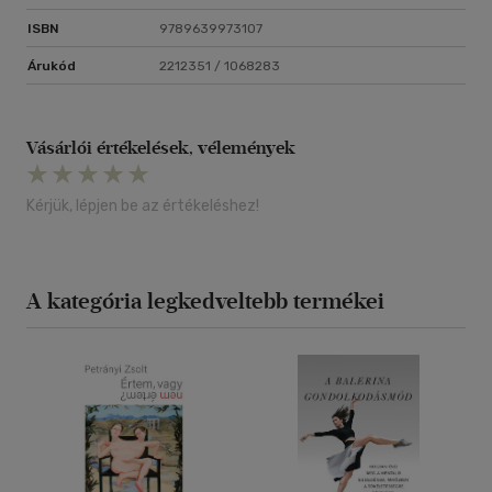
ISBN
9789639973107
Árukód
2212351 / 1068283
Vásárlói értékelések, vélemények
Kérjük, lépjen be az értékeléshez!
A kategória legkedveltebb termékei