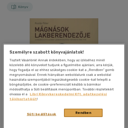
Könyv
Személyre szabott könyvajánlatok!
Tisztelt Vásárlónk! Annak érdekében, hogy az ízléséhez minél
közelebb álló könyveket tudjunk a figyelmébe ajánlani, arra kérjük,
hogy fogadja el az ehhez szükséges cookie-kat a „Rendben” gomb
megnyomásával. Ennek hiányában weboldalunk csak a weboldal
használata szempontjából legszükségesebb cookie-kat telepíti a
böngészőjébe, de cookie-preferenciáit később is bármikor
módosíthatja a Süti beállítások menüpontban. További részletekért
olvassa el a
Libri Könyvkereskedelmi Kft. adatkezelési
tájékoztatóját
!
Rendben
Süti beállítások
Kívánságlistához adom
Megosztom