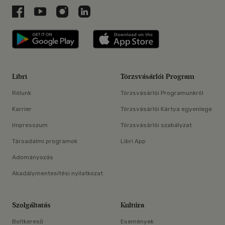
Libri a Facebookon
Libri a Youtube-on
Libri az Instagramon
Libri a LinkedInen
Libri applikáció Szerezd meg: Google P
Libri applikáció 
Libri
Törzsvásárlói Program
Rólunk
Törzsvásárlói Programunkról
Karrier
Törzsvásárlói Kártya egyenlege
Impresszum
Törzsvásárlói szabályzat
Társadalmi programok
Libri App
Adományozás
Akadálymentesítési nyilatkozat
Szolgáltatás
Kultúra
Boltkereső
Események