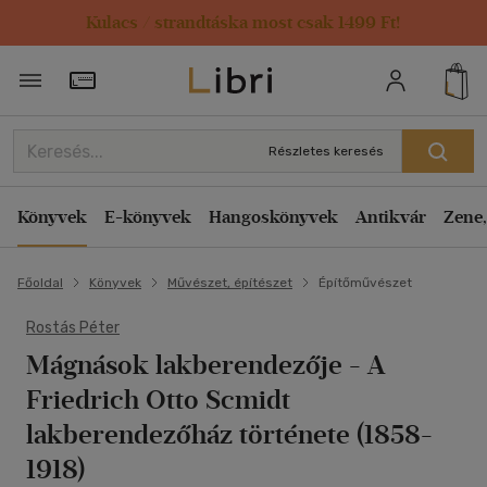
Kulacs / strandtáska most csak 1499 Ft!
Törzsvásárlói Kártya adatai
Részletes keresés
Könyvek
E-könyvek
Hangoskönyvek
Antikvár
Zene,
Főoldal
Könyvek
Művészet, építészet
Építőművészet
Rostás Péter
Mágnások lakberendezője
- A
Friedrich Otto Scmidt
lakberendezőház története (1858-
1918)