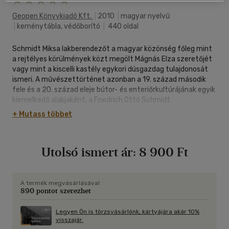
Geopen Könyvkiadó Kft.
|
2010
|
magyar nyelvű
|
keménytábla, védőborító
|
440 oldal
Schmidt Miksa lakberendezőt a magyar közönség főleg mint
a rejtélyes körülmények közt megölt Mágnás Elza szeretőjét
vagy mint a kiscelli kastély egykori dúsgazdag tulajdonosát
ismeri. A művészettörténet azonban a 19. század második
fele és a 20. század eleje bútor- és enteriőrkultúrájának egyik
kiemelkedő alakjaként, a Fnedrich Ottó Schmidt
lakberendezőház vezetőjeként tartja számon. Az Osztrák-
+ Mutass többet
Magyar Monarchia egyik legjelentősebb enteriőrművészeti
vállalkozásának története 1858-ban kezdődött, amikor
Schmidt Miksa édesapja társával megalapította az F.
Utolsó ismert ár:
8 900 Ft
Schmidt & Sugg céget. Alapvetően kárpitos-dekoratőrként
működtek, de nevükhöz fűződik az első német reneszánsz
stílusú enteriőr megalkotása a Monarchiában. A cégvezetés
második generációja a századforduló sokszínű iparművészeti
A termék megvásárlásával
890 pontot szerezhet
közéletének fontos szereplője volt. E cég kivitelezte Adolf
Loos szinte valamennyi korai munkáját 1897-1903 között, és
ők rendezték be a Secession épületét Bécsben. Szoros
Legyen Ön is törzsvásárlónk, kártyájára akár 10%
visszajár.
kapcsolatban álltak Európa legnevesebb iparművészeivel