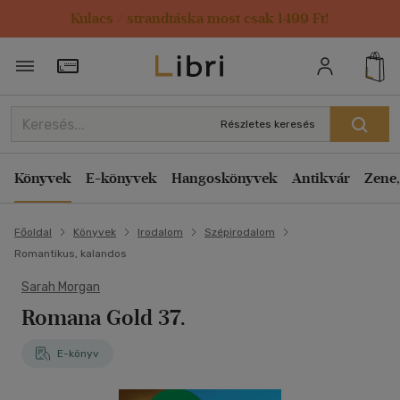
Kulacs / strandtáska most csak 1499 Ft!
Törzsvásárlói Kártya adatai
Részletes keresés
Könyvek
E-könyvek
Hangoskönyvek
Antikvár
Zene,
Főoldal
Könyvek
Irodalom
Szépirodalom
Romantikus, kalandos
Sarah Morgan
Romana Gold 37.
E-könyv