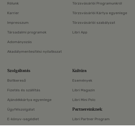
Rólunk
Törzsvásárlói Programunkról
Karrier
Törzsvásárlói Kártya egyenlege
Impresszum
Törzsvásárlói szabályzat
Társadalmi programok
Libri App
Adományozás
Akadálymentesítési nyilatkozat
Szolgáltatás
Kultúra
Boltkereső
Események
Fizetés és szállítás
Libri Magazin
Ajándékkártya egyenlege
Libri Mini Polc
Partnereinknek
Ügyfélszolgálat
E-könyv-segédlet
Libri Partner Program
×
Elállási nyilatkozat
Médiaajánlat