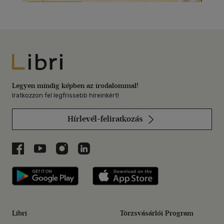
Libri
Legyen mindig képben az irodalommal!
Iratkozzon fel legfrissebb híreinkért!
Hírlevél-feliratkozás
Libri a Facebookon
Libri a Youtube-on
Libri az Instagramon
Libri a LinkedInen
Libri applikáció Szerezd meg: Google P
Libri applikáció 
Libri
Törzsvásárlói Program