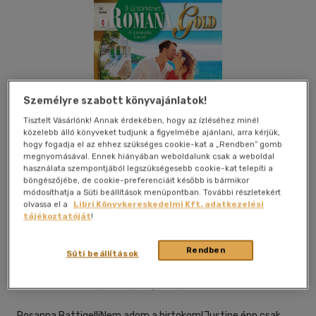
Személyre szabott könyvajánlatok!
Tisztelt Vásárlónk! Annak érdekében, hogy az ízléséhez minél
közelebb álló könyveket tudjunk a figyelmébe ajánlani, arra kérjük,
hogy fogadja el az ehhez szükséges cookie-kat a „Rendben” gomb
megnyomásával. Ennek hiányában weboldalunk csak a weboldal
használata szempontjából legszükségesebb cookie-kat telepíti a
böngészőjébe, de cookie-preferenciáit később is bármikor
módosíthatja a Süti beállítások menüpontban. További részletekért
olvassa el a
Libri Könyvkereskedelmi Kft. adatkezelési
tájékoztatóját
!
Beleolvasok
Kívánságlistához adom
Megosztom
Rendben
Süti beállítások
Vinton Kiadó Kft.
|
2025
|
magyar nyelvű
Rosanna BattigelliNem adom a birtokom!Justine épp csak