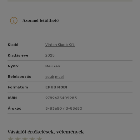
Azonnal letölthető
Kiadó
Vinton Kiadó Kft.
Kiadás éve
2025
Nyelv
MAGYAR
Belelapozás
epub
mobi
Formátum
EPUB
MOBI
ISBN
9789635409983
Árukód
3-83650 / 3-83650
Vásárlói értékelések, vélemények