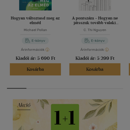
Hogyan változtasd meg az
A pontszám - Hogyan ne
elméd
játsszuk tovább valaki
másnak a játékát
Michael Pollan
C. Thi Nguyen
E-könyv
E-könyv
Árinformációk
Árinformációk
Kiadói ár:
5 690 Ft
Kiadói ár:
5 299 Ft
Kosárba
Kosárba