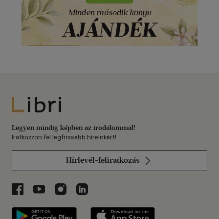
Libri
Legyen mindig képben az irodalommal!
Iratkozzon fel legfrissebb híreinkért!
Hírlevél-feliratkozás
Libri a Facebookon
Libri a Youtube-on
Libri az Instagramon
Libri a LinkedInen
Libri applikáció Szerezd meg: Google P
Libri applikáció 