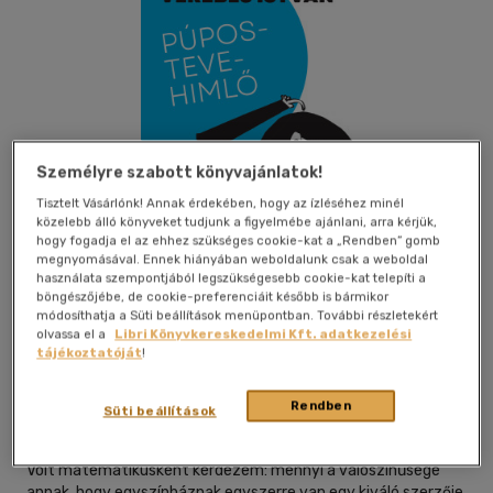
Személyre szabott könyvajánlatok!
Tisztelt Vásárlónk! Annak érdekében, hogy az ízléséhez minél
közelebb álló könyveket tudjunk a figyelmébe ajánlani, arra kérjük,
hogy fogadja el az ehhez szükséges cookie-kat a „Rendben” gomb
megnyomásával. Ennek hiányában weboldalunk csak a weboldal
használata szempontjából legszükségesebb cookie-kat telepíti a
böngészőjébe, de cookie-preferenciáit később is bármikor
módosíthatja a Süti beállítások menüpontban. További részletekért
olvassa el a
Libri Könyvkereskedelmi Kft. adatkezelési
Beleolvasok
Kívánságlistához adom
Megosztom
tájékoztatóját
!
Rendben
Süti beállítások
Corvina Kiadó
|
2026
|
magyar nyelvű
Volt matematikusként kérdezem: mennyi a valószínűsége
annak, hogy egyszínháznak egyszerre van egy kiváló szerzője,