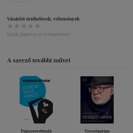
Vásárlói értékelések, vélemények
Kérjük, lépjen be az értékeléshez!
A szerző további művei
Púpostevehimlő
Vesszőparipa