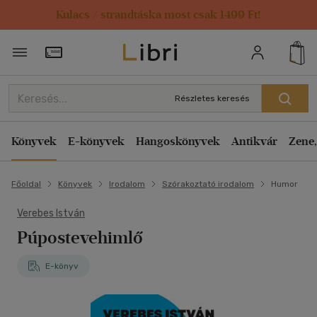
Kulacs / strandtáska most csak 1499 Ft!
Törzsvásárlói Kártya adatai
Részletes keresés
Könyvek
E-könyvek
Hangoskönyvek
Antikvár
Zene,
Főoldal
Könyvek
Irodalom
Szórakoztató irodalom
Humor
Verebes István
Púpostevehimlő
E-könyv