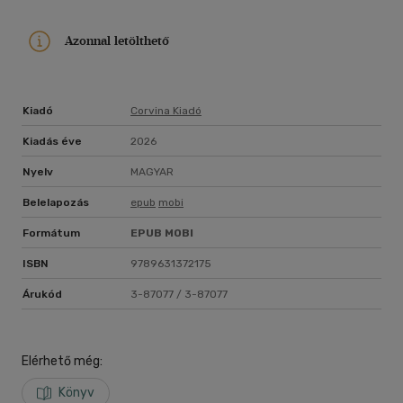
Azonnal letölthető
Kiadó
Corvina Kiadó
Kiadás éve
2026
Nyelv
MAGYAR
Belelapozás
epub
mobi
Formátum
EPUB
MOBI
ISBN
9789631372175
Árukód
3-87077 / 3-87077
Elérhető még:
Könyv