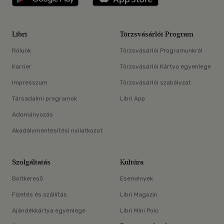
Libri
Törzsvásárlói Program
Rólunk
Törzsvásárlói Programunkról
Karrier
Törzsvásárlói Kártya egyenlege
Impresszum
Törzsvásárlói szabályzat
Társadalmi programok
Libri App
Adományozás
Akadálymentesítési nyilatkozat
Szolgáltatás
Kultúra
Boltkereső
Események
Fizetés és szállítás
Libri Magazin
Ajándékkártya egyenlege
Libri Mini Polc