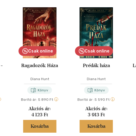
Csak online
Csak online
 -
Ragadozók Háza
Prédák háza
L
Diana Hunt
Diana Hunt
Könyv
Könyv
Borító ár:
5 890 Ft
Borító ár:
5 590 Ft
Akciós ár:
Akciós ár:
4 123 Ft
3 913 Ft
Kosárba
Kosárba