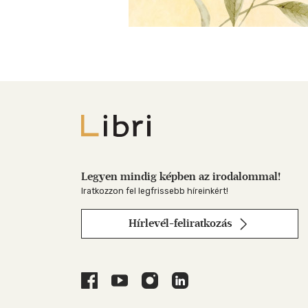
Libri
Legyen mindig képben az irodalommal!
Iratkozzon fel legfrissebb híreinkért!
Hírlevél-feliratkozás
Libri a Facebookon
Libri a Youtube-on
Libri az Instagramon
Libri a LinkedInen