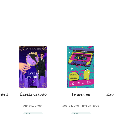
ített
Érzéki csábító
Te meg én
Kávé
Anne L. Green
Josie Lloyd
-
Emlyn Rees