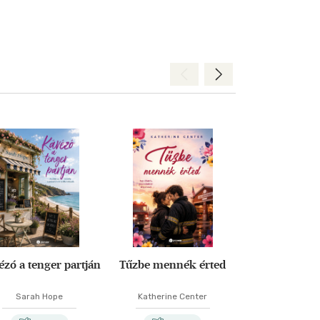
Hátra
Előre
zó a tenger partján
Tűzbe mennék érted
Tűzbe menné
Sarah Hope
Katherine Center
Katherine C