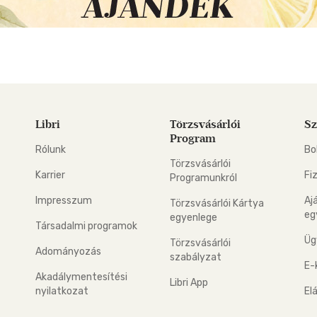
Libri
Törzsvásárlói
Sz
Program
Rólunk
Bo
Törzsvásárlói
Karrier
Fi
Programunkról
Impresszum
Aj
Törzsvásárlói Kártya
eg
egyenlege
Társadalmi programok
Üg
Törzsvásárlói
Adományozás
szabályzat
E-
Akadálymentesítési
Libri App
nyilatkozat
El