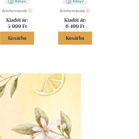
Könyv
Könyv
Kön
Árinformációk
Árinformációk
Árinformáci
Kiadói ár:
Kiadói ár:
Kiadói 
5 999 Ft
6 499 Ft
5 499 
Kosárba
Kosárba
Kosár