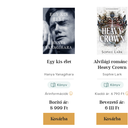
Egy kis élet
Alvilági románc
Heavy Crown
Hanya Yanagihara
Sophie Lark
Könyv
Könyv
Árinformációk
Kiadói ár:
6 790 Ft
Borító ár:
Bevezető ár:
8 999 Ft
6 111 Ft
Kosárba
Kosárba