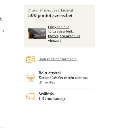
t
|
Kártya
Vallás, mitológia
m
Képeslap
A termék megvásárlásával
599 pontot szerezhet
és Természet
yv
t,
Naptár
Legyen Ön is
k
Papír, írószer
s a
törzsvásárlónk,
kártyájára akár 10%
ok
visszajár.
Bolti készletinformáció
en
,
Bolti átvétel
Elérhető készlet esetén akár ma
len
díjmentes
tja
Szállítás
1-3 munkanap
tos
ra.