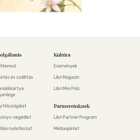
olgáltatás
Kultúra
ltkereső
Események
zetés és szállítás
Libri Magazin
ándékkártya
Libri Mini Polc
yenlege
Partnereinknek
yfélszolgálat
könyv-segédlet
Libri Partner Program
állási nyilatkozat
Médiaajánlat