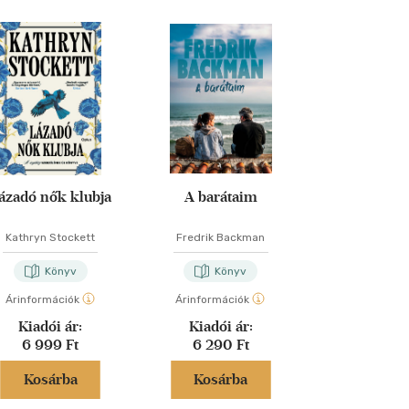
ázadó nők klubja
A barátaim
A tökélete
Kathryn Stockett
Fredrik Backman
Freida McF
Könyv
Könyv
Kön
Árinformációk
Árinformációk
Árinformáci
Kiadói ár:
Kiadói ár:
Kiadói 
6 999 Ft
6 290 Ft
6 599 
Kosárba
Kosárba
Kosár