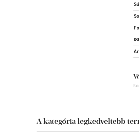
Sú
Ős
sz
So
nek
- 
Fo
sz
IS
Á
V
Ké
A kategória legkedveltebb te