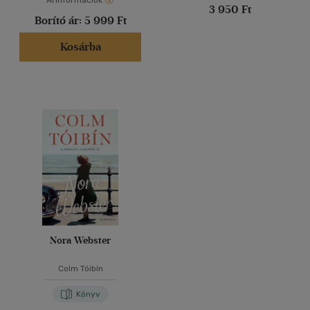
Árinformációk
3 950 Ft
Borító ár:
5 999 Ft
Kosárba
Nora Webster
Colm Tóibín
Könyv