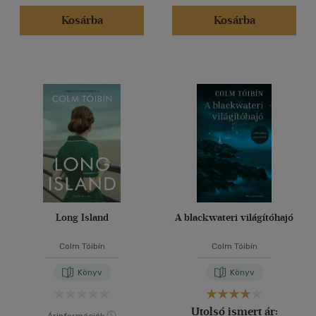
Kosárba
Kosárba
Long Island
A blackwateri világítóhajó
Colm Tóibín
Colm Tóibín
Könyv
Könyv
Utolsó ismert ár: