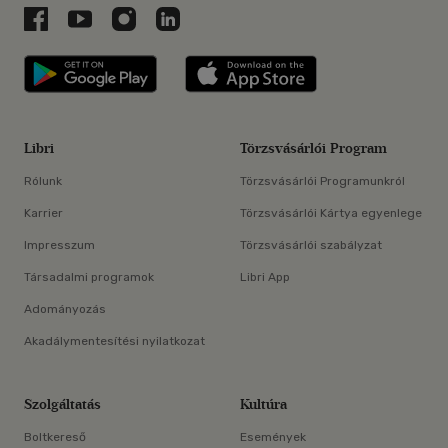
Libri a Facebookon
Libri a Youtube-on
Libri az Instagramon
Libri a LinkedInen
Libri applikáció Szerezd meg: Google P
Libri applikáció 
Libri
Törzsvásárlói Program
Rólunk
Törzsvásárlói Programunkról
Karrier
Törzsvásárlói Kártya egyenlege
Impresszum
Törzsvásárlói szabályzat
Társadalmi programok
Libri App
Adományozás
Akadálymentesítési nyilatkozat
Szolgáltatás
Kultúra
Boltkereső
Események