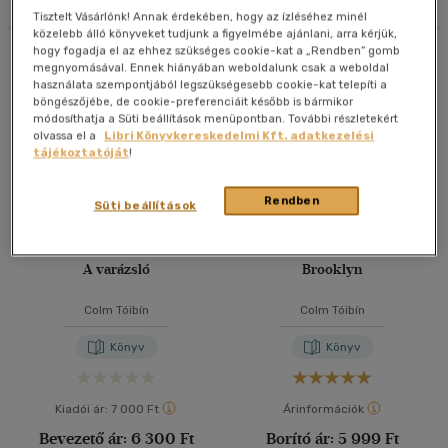
Tisztelt Vásárlónk! Annak érdekében, hogy az ízléséhez minél
40 db / oldal
közelebb álló könyveket tudjunk a figyelmébe ajánlani, arra kérjük,
hogy fogadja el az ehhez szükséges cookie-kat a „Rendben” gomb
Összesen
5
db
megnyomásával. Ennek hiányában weboldalunk csak a weboldal
használata szempontjából legszükségesebb cookie-kat telepíti a
böngészőjébe, de cookie-preferenciáit később is bármikor
Alkalmaz
módosíthatja a Süti beállítások menüpontban. További részletekért
olvassa el a
Libri Könyvkereskedelmi Kft. adatkezelési
tájékoztatóját
!
Rendben
Süti beállítások
A varázsló
Brooklyn
Colm Tóibín
Colm Tóibín
Könyv
Könyv
Kiadói ár:
7 000 Ft
Árinformációk
Bevezető ár:
6 300 Ft
Borító ár:
5 999 Ft