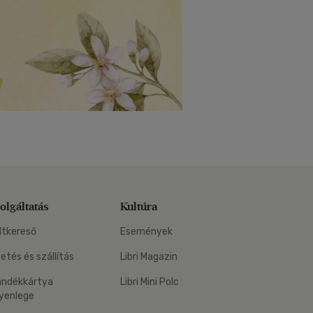
olgáltatás
Kultúra
ltkereső
Események
zetés és szállítás
Libri Magazin
ándékkártya
Libri Mini Polc
yenlege