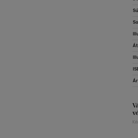
Sú
So
Il
Át
Il
IS
Á
V
v
Ké