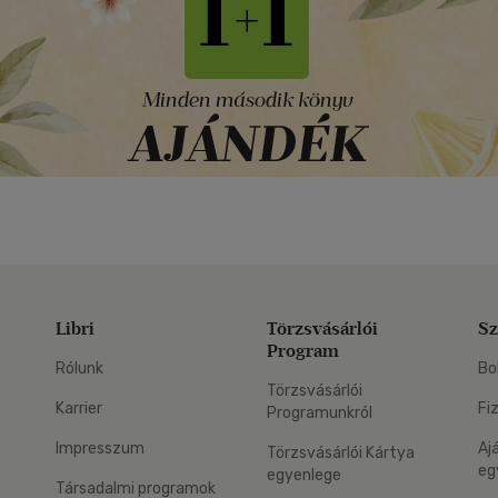
Libri
Törzsvásárlói
Sz
Program
Rólunk
Bo
Törzsvásárlói
Karrier
Fi
Programunkról
Impresszum
Aj
Törzsvásárlói Kártya
eg
egyenlege
Társadalmi programok