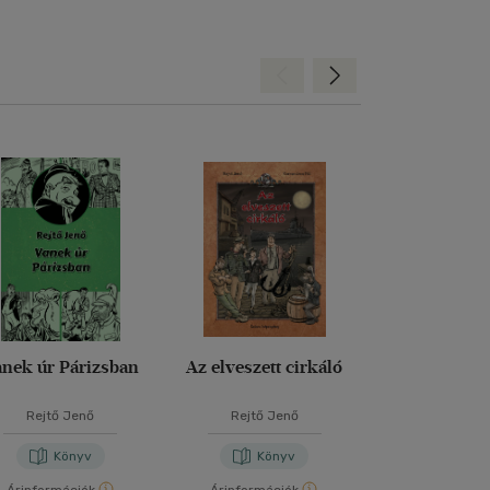
Hátra
Előre
nek úr Párizsban
Az elveszett cirkáló
Tigrisv
Rejtő Jenő
Rejtő Jenő
Rejtő Je
Könyv
Könyv
Kön