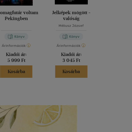
omagfutár voltam
Jelképek mögött -
Magd
Pekingben
valóság
Méliusz József
Nora Bos
Könyv
Könyv
Kön
Árinformációk
Árinformációk
Árinformáci
Kiadói ár:
Kiadói ár:
Kiadói 
5 999 Ft
3 045 Ft
5 999 
Kosárba
Kosárba
Kosár