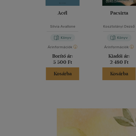
Acél
Pacsirta
Silvia Avallone
Kosztolányi Dezső
Könyv
Könyv
Árinformációk
Árinformációk
Borító ár:
Kiadói ár:
5 500 Ft
2 480 Ft
Kosárba
Kosárba