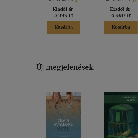
Árinformációk
Árinformációk
Kiadói ár:
Kiadói ár:
3 999 Ft
6 990 Ft
Kosárba
Kosárba
Új megjelenések