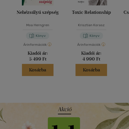
Nehézsúlyú szépség
Toxic Relationship
Cs
Moa Herngren
Krisztian Korasz
Könyv
Könyv
Árinformációk
Árinformációk
Kiadói ár:
Kiadói ár:
5 499 Ft
4 990 Ft
Kosárba
Kosárba