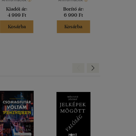
Árinformációk
Árinformációk
Árinformáci
Kiadói ár:
Borító ár:
Borító 
4 999 Ft
6 990 Ft
3 999 
Kosárba
Kosárba
Kosár
Hátra
Előre