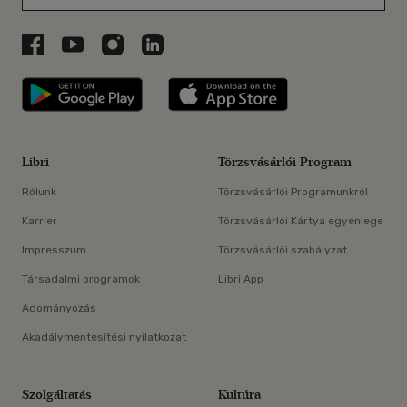
Libri a Facebookon
Libri a Youtube-on
Libri az Instagramon
Libri a LinkedInen
Libri applikáció Szerezd meg: Google P
Libri applikáció 
Libri
Törzsvásárlói Program
Rólunk
Törzsvásárlói Programunkról
Karrier
Törzsvásárlói Kártya egyenlege
Impresszum
Törzsvásárlói szabályzat
Társadalmi programok
Libri App
Adományozás
Akadálymentesítési nyilatkozat
Szolgáltatás
Kultúra