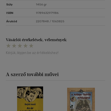
Súly
1456 gr
ISBN
9789632971186
Árukód
2207848 / 1063825
Vásárlói értékelések, vélemények
Kérjük, lépjen be az értékeléshez!
A szerző további művei