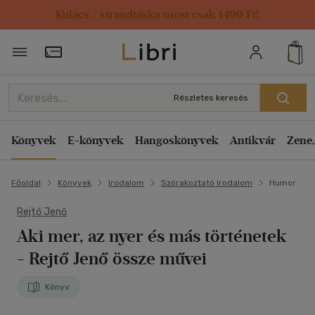
Kulacs / strandtáska most csak 1499 Ft!
Törzsvásárlói Kártya adatai
Részletes keresés
Könyvek
E-könyvek
Hangoskönyvek
Antikvár
Zene,
Főoldal
Könyvek
Irodalom
Szórakoztató irodalom
Humor
Rejtő Jenő
Aki mer, az nyer és más történetek
- Rejtő Jenő össze művei
Könyv