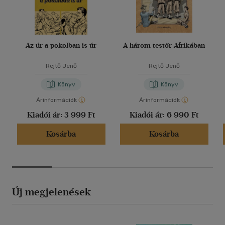
Az úr a pokolban is úr
A három testőr Afrikában
Rejtő Jenő
Rejtő Jenő
Könyv
Könyv
Árinformációk
Árinformációk
Kiadói ár:
3 999 Ft
Kiadói ár:
6 990 Ft
Kosárba
Kosárba
Új megjelenések