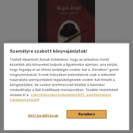
Személyre szabott könyvajánlatok!
Tisztelt Vásárlónk! Annak érdekében, hogy az ízléséhez minél
közelebb álló könyveket tudjunk a figyelmébe ajánlani, arra kérjük,
hogy fogadja el az ehhez szükséges cookie-kat a „Rendben” gomb
megnyomásával. Ennek hiányában weboldalunk csak a weboldal
használata szempontjából legszükségesebb cookie-kat telepíti a
böngészőjébe, de cookie-preferenciáit később is bármikor
módosíthatja a Süti beállítások menüpontban. További részletekért
olvassa el a
Libri Könyvkereskedelmi Kft. adatkezelési
tájékoztatóját
!
Kívánságlistához adom
Megosztom
Rendben
Süti beállítások
Alexandra Kiadó
|
2025
|
magyar nyelvű
|
cérnafűzött,
keménytáblás
|
798 oldal