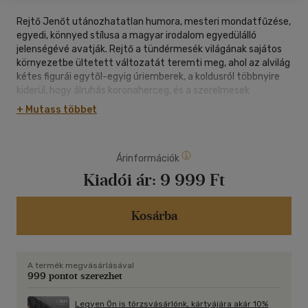
Rejtő Jenőt utánozhatatlan humora, mesteri mondatfűzése,
egyedi, könnyed stílusa a magyar irodalom egyedülálló
jelenségévé avatják. Rejtő a tündérmesék világának sajátos
környezetbe ültetett változatát teremti meg, ahol az alvilág
kétes figurái egytől-egyig úriemberek, a koldusról többnyire
kiderül, hogy álruhás koronaherceg, és a szerelmesek
egymásra találnak. A hat kötettel Rejtő Jenő műveinek eddigi
+ Mutass többet
legteljesebb, bővített gyűjteményét nyújtjuk át az
Olvasóknak.
Árinformációk
Kiadói ár:
9 999 Ft
Kosárba
A termék megvásárlásával
999 pontot szerezhet
Legyen Ön is törzsvásárlónk, kártyájára akár 10%