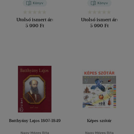
Könyv
Könyv
Utolsó ismert ár:
Utolsó ismert ár:
5 990 Ft
5 990 Ft
Batthyány Lajos 1807-1849
Képes szótár
Nagy Mézes Rita
Nagy Mézes Rita