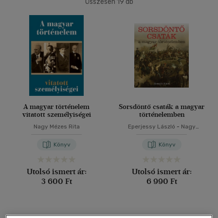
Összesen
19
db
40 db / oldal
Alkalmaz
A magyar történelem
Sorsdöntő csaták a magyar
vitatott személyiségei
történelemben
Nagy Mézes Rita
Eperjessy László
-
Nagy
Mézes Rita
Könyv
Könyv
Utolsó ismert ár:
Utolsó ismert ár:
3 600 Ft
6 990 Ft