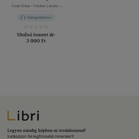
Csák Erika
-
Földes László
-
Nagy Mézes Rita
Hangoskönyv
Utolsó ismert ár:
3 990 Ft
Libri
Legyen mindig képben az irodalommal!
Iratkozzon fel legfrissebb híreinkért!