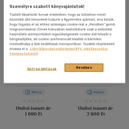
Személyre szabott könyvajánlatok!
Tisztelt Vásárlónk! Annak érdekében, hogy az ízléséhez minél
közelebb álló könyveket tudjunk a figyelmébe ajánlani, arra kérjük,
hogy fogadja el az ehhez szükséges cookie-kat a „Rendben” gomb
megnyomásával. Ennek hiányában weboldalunk csak a weboldal
használata szempontjából legszükségesebb cookie-kat telepíti a
böngészőjébe, de cookie-preferenciáit később is bármikor
módosíthatja a Süti beállítások menüpontban. További részletekért
olvassa el a
Libri Könyvkereskedelmi Kft. adatkezelési
tájékoztatóját
!
Rendben
Süti beállítások
Világtörténelmi
Van Gogh élete + Világhíres
enciklopédia 5. - A
festők: Van Gogh album
Kolumbusz előtti Amerika
Nagy Mézes Rita
Henri Perruchot
-
Nagy Mézes
Rita
Könyv
Könyv
Utolsó ismert ár:
Utolsó ismert ár:
1 690 Ft
2 800 Ft