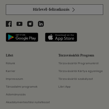
Hírlevél-feliratkozás
Libri a Facebookon
Libri a Youtube-on
Libri az Instagramon
Libri a LinkedInen
Libri applikáció Szerezd meg: Google P
Libri applikáció 
Libri
Törzsvásárlói Program
Rólunk
Törzsvásárlói Programunkról
Karrier
Törzsvásárlói Kártya egyenlege
Impresszum
Törzsvásárlói szabályzat
Társadalmi programok
Libri App
Adományozás
Akadálymentesítési nyilatkozat