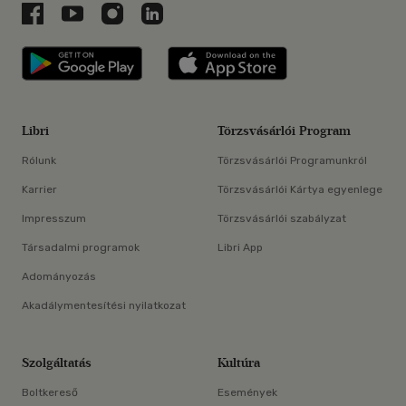
Libri a Facebookon
Libri a Youtube-on
Libri az Instagramon
Libri a LinkedInen
Libri applikáció Szerezd meg: Google P
Libri applikáció 
Libri
Törzsvásárlói Program
Rólunk
Törzsvásárlói Programunkról
Karrier
Törzsvásárlói Kártya egyenlege
Impresszum
Törzsvásárlói szabályzat
Társadalmi programok
Libri App
Adományozás
Akadálymentesítési nyilatkozat
Szolgáltatás
Kultúra
Boltkereső
Események