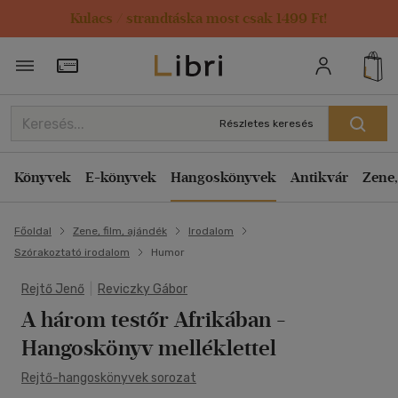
Kulacs / strandtáska most csak 1499 Ft!
Törzsvásárlói Kártya adatai
Részletes keresés
Könyvek
E-könyvek
Hangoskönyvek
Antikvár
Zene,
Főoldal
Zene, film, ajándék
Irodalom
Szórakoztató irodalom
Humor
Rejtő Jenő
|
Reviczky Gábor
A három testőr Afrikában -
Hangoskönyv melléklettel
Rejtő-hangoskönyvek sorozat