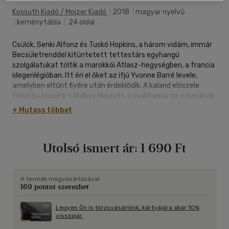
Kossuth Kiadó / Mojzer Kiadó
|
2018
|
magyar nyelvű
|
keménytábla
|
24 oldal
Csülök, Senki Alfonz és Tuskó Hopkins, a három vidám, immár
Becsületrenddel kitüntetett tettestárs egyhangú
szolgálatukat töltik a marokkói Atlasz-hegységben, a francia
idegenlégióban. Itt éri el őket az ifjú Yvonne Barré levele,
amelyben eltűnt fivére után érdeklődik. A kaland előszele
felszítja hőseink vállalkozókedvét, s csakhamar be is kerülnek
a legszigorúbb kongói munkatáborba induló
+ Mutass többet
büntetőszázadba. A legendásan halálos, rettegett
helyőrségben azonban meglepetések sora fogadja őket,
amelyek közül még csak nem is a javíthatatlan levelező Török
Utolsó ismert ár:
1 690 Ft
Szultán feltűnése a legkellemetlenebb. Ahhoz, hogy vállalt
küldetésüket teljesítsék és visszajussanak Marokkóba,
katonaszökevényként át kell szelniük az egész Szaharát,
nyomukban a fél légióval. Minden idők legpimaszabb szökése
A termék megvásárlásával
169 pontot szerezhet
meg sem kottyan ilyen elszánt fickóknak, azonban a velük
menekülő ifjú Yvonne védelmezése az üldözőktől és a sivatag
megpróbáltatásaitól olyan feladat, amely még e három
Legyen Ön is törzsvásárlónk, kártyájára akár 10%
visszajár.
testőrt is próbára teszi.