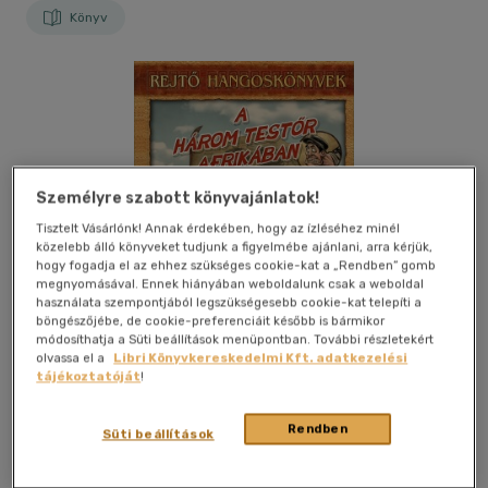
Könyv
Személyre szabott könyvajánlatok!
Tisztelt Vásárlónk! Annak érdekében, hogy az ízléséhez minél
közelebb álló könyveket tudjunk a figyelmébe ajánlani, arra kérjük,
hogy fogadja el az ehhez szükséges cookie-kat a „Rendben” gomb
megnyomásával. Ennek hiányában weboldalunk csak a weboldal
használata szempontjából legszükségesebb cookie-kat telepíti a
böngészőjébe, de cookie-preferenciáit később is bármikor
módosíthatja a Süti beállítások menüpontban. További részletekért
olvassa el a
Libri Könyvkereskedelmi Kft. adatkezelési
tájékoztatóját
!
Rendben
Kívánságlistához adom
Megosztom
Süti beállítások