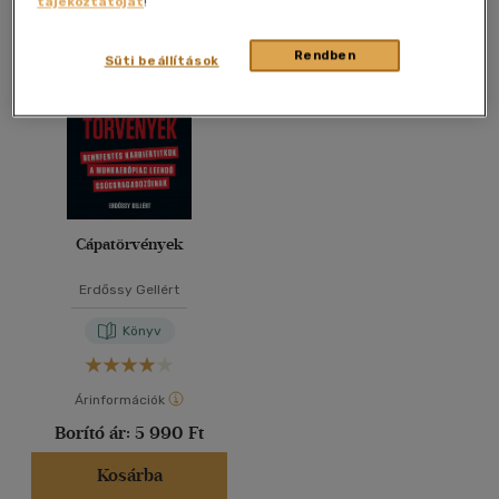
tájékoztatóját
!
Összesen
1
db
40 db / oldal
Rendben
Süti beállítások
Alkalmaz
Cápatörvények
Erdőssy Gellért
Könyv
Árinformációk
Borító ár:
5 990 Ft
Kosárba