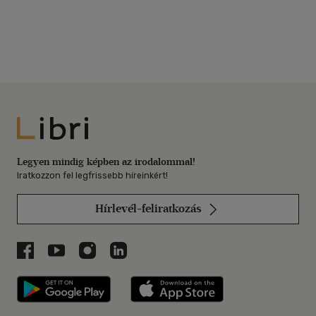
Libri
Legyen mindig képben az irodalommal!
Iratkozzon fel legfrissebb híreinkért!
Hírlevél-feliratkozás
Libri a Facebookon
Libri a Youtube-on
Libri az Instagramon
Libri a LinkedInen
Libri applikáció Szerezd meg: Google P
Libri applikáció 