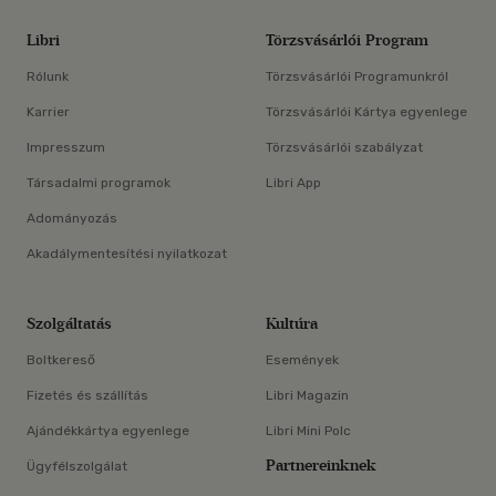
Libri
Törzsvásárlói Program
Rólunk
Törzsvásárlói Programunkról
Karrier
Törzsvásárlói Kártya egyenlege
Impresszum
Törzsvásárlói szabályzat
Társadalmi programok
Libri App
Adományozás
Akadálymentesítési nyilatkozat
Szolgáltatás
Kultúra
Boltkereső
Események
Fizetés és szállítás
Libri Magazin
Ajándékkártya egyenlege
Libri Mini Polc
Partnereinknek
Ügyfélszolgálat