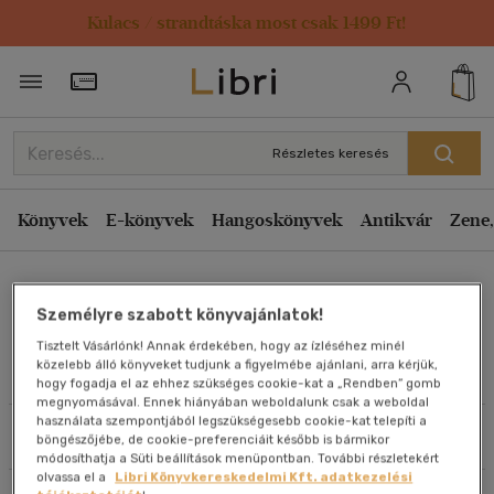
Kulacs / strandtáska most csak 1499 Ft!
Rendezés
Törzsvásárlói Kártya adatai
Rendezés
Kiadás éve szerint csökkenő
Részletes keresés
Kiadás éve szerint növekvő
Ár szerint csökkenő
Könyvek
E-könyvek
Hangoskönyvek
Antikvár
Zene,
Ár szerint növekvő
Erdőssy Gellért
Eladott darabszám szerint csökkenő
Személyre szabott könyvajánlatok!
Eladott darabszám szerint növekvő
Tisztelt Vásárlónk! Annak érdekében, hogy az ízléséhez minél
Cím szerint A-Z
közelebb álló könyveket tudjunk a figyelmébe ajánlani, arra kérjük,
Művei
hogy fogadja el az ehhez szükséges cookie-kat a „Rendben” gomb
Szerző szerint A-Z
megnyomásával. Ennek hiányában weboldalunk csak a weboldal
használata szempontjából legszükségesebb cookie-kat telepíti a
Szűrés
Rendezés
böngészőjébe, de cookie-preferenciáit később is bármikor
Megjelenítés
módosíthatja a Süti beállítások menüpontban. További részletekért
olvassa el a
Libri Könyvkereskedelmi Kft. adatkezelési
20 db / oldal