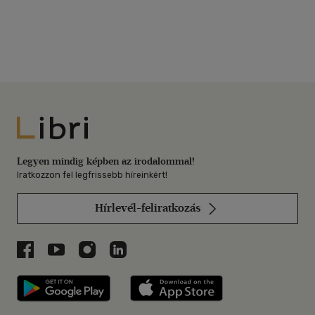
Libri
Legyen mindig képben az irodalommal!
Iratkozzon fel legfrissebb híreinkért!
Hírlevél-feliratkozás
Libri a Facebookon
Libri a Youtube-on
Libri az Instagramon
Libri a LinkedInen
Libri applikáció Szerezd meg: Google P
Libri applikáció 