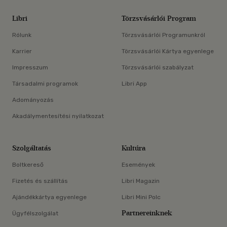
Libri
Törzsvásárlói Program
Rólunk
Törzsvásárlói Programunkról
Karrier
Törzsvásárlói Kártya egyenlege
Impresszum
Törzsvásárlói szabályzat
Társadalmi programok
Libri App
Adományozás
Akadálymentesítési nyilatkozat
Szolgáltatás
Kultúra
Boltkereső
Események
Fizetés és szállítás
Libri Magazin
Ajándékkártya egyenlege
Libri Mini Polc
Partnereinknek
Ügyfélszolgálat