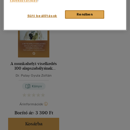
tájékoztatóját
!
Összesen
1
db
40 db / oldal
Rendben
Süti beállítások
Alkalmaz
A munkahelyi viselkedés
100 alapszabályának
továbbgondolása
Dr. Pulay Gyula Zoltán
Könyv
Árinformációk
Borító ár:
3 390 Ft
Kosárba