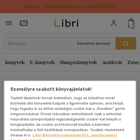
Kulacs / strandtáska most csak 1499 Ft!
Rendezés
Törzsvásárlói Kártya adatai
Rendezés
Kiadás éve szerint csökkenő
Részletes keresés
Kiadás éve szerint növekvő
Ár szerint csökkenő
Könyvek
E-könyvek
Hangoskönyvek
Antikvár
Zene,
Ár szerint növekvő
Dr. Pulay Gyula Zoltán
Eladott darabszám szerint csökkenő
Személyre szabott könyvajánlatok!
Eladott darabszám szerint növekvő
Tisztelt Vásárlónk! Annak érdekében, hogy az ízléséhez minél
Cím szerint A-Z
közelebb álló könyveket tudjunk a figyelmébe ajánlani, arra kérjük,
Művei
hogy fogadja el az ehhez szükséges cookie-kat a „Rendben” gomb
Szerző szerint A-Z
megnyomásával. Ennek hiányában weboldalunk csak a weboldal
használata szempontjából legszükségesebb cookie-kat telepíti a
Szűrés
Rendezés
böngészőjébe, de cookie-preferenciáit később is bármikor
Megjelenítés
módosíthatja a Süti beállítások menüpontban. További részletekért
olvassa el a
Libri Könyvkereskedelmi Kft. adatkezelési
20 db / oldal