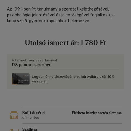
Az 1991-ben írt tanulmány a szeretet keletkezésével,
pszichológiai jelentésével és jelentőségével foglalkozik, a
korai szülő-gyermek kapcsolatot elemezve.
Utolsó ismert ár:
1 780 Ft
A termék megvásárlásával
178 pontot szerezhet
Legyen Ön is törzsvásárlónk, kártyájára akár 10%
visszajár.
Bolti átvétel
Elérhető készlet esetén akár ma
díjmentes
Szállítás