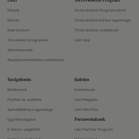
Libri
Törzsvásárlói Program
Rólunk
Törzsvásárlói Programunkról
Karrier
Törzsvásárlói Kártya egyenlege
Impresszum
Törzsvásárlói szabályzat
Társadalmi programok
Libri App
Adományozás
Akadálymentesítési nyilatkozat
Szolgáltatás
Kultúra
Boltkereső
Események
Fizetés és szállítás
Libri Magazin
Ajándékkártya egyenlege
Libri Mini Polc
Partnereinknek
Ügyfélszolgálat
E-könyv-segédlet
Libri Partner Program