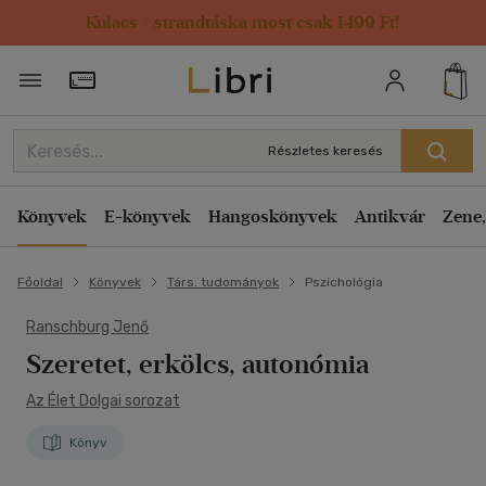
Kulacs / strandtáska most csak 1499 Ft!
Törzsvásárlói Kártya adatai
Részletes keresés
Könyvek
E-könyvek
Hangoskönyvek
Antikvár
Zene,
Főoldal
Könyvek
Társ. tudományok
Pszichológia
Ranschburg Jenő
Szeretet, erkölcs, autonómia
Az Élet Dolgai sorozat
Könyv