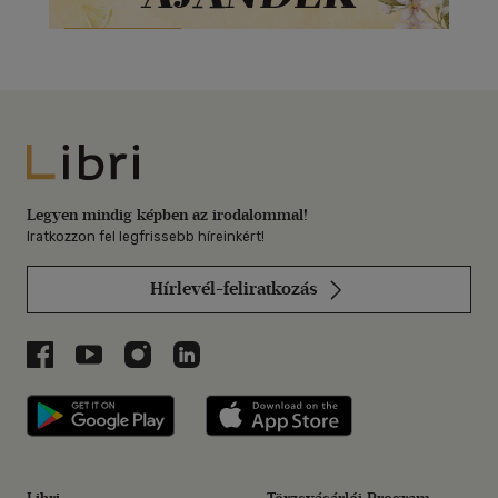
Libri
Legyen mindig képben az irodalommal!
Iratkozzon fel legfrissebb híreinkért!
Hírlevél-feliratkozás
Libri a Facebookon
Libri a Youtube-on
Libri az Instagramon
Libri a LinkedInen
Libri applikáció Szerezd meg: Google P
Libri applikáció 