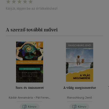
Kérjük, lépjen be az értékeléshez!
A szerző további művei
Sors és önismeret
A világ megismerése
Kádár Annamária
-
Pál Ferenc
Ranschburg Jenő
-
Popper Péter
-
Ranschburg
Jenő
Könyv
Könyv