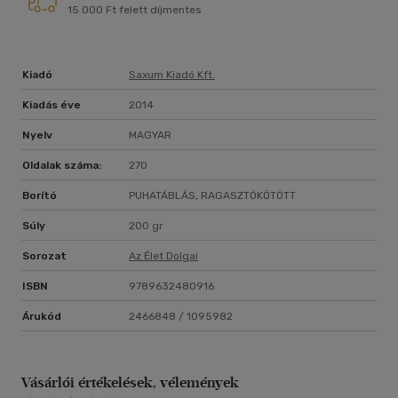
15 000 Ft felett díjmentes
Kiadó
Saxum Kiadó Kft.
Kiadás éve
2014
Nyelv
MAGYAR
Oldalak száma:
270
Borító
PUHATÁBLÁS, RAGASZTÓKÖTÖTT
Súly
200 gr
Sorozat
Az Élet Dolgai
ISBN
9789632480916
Árukód
2466848 / 1095982
Vásárlói értékelések, vélemények