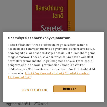
Személyre szabott könyvajánlatok!
Tisztelt Vásárlónk! Annak érdekében, hogy az ízléséhez minél
közelebb álló könyveket tudjunk a figyelmébe ajánlani, arra kérjük,
hogy fogadja el az ehhez szükséges cookie-kat a „Rendben” gomb
megnyomásával. Ennek hiányában weboldalunk csak a weboldal
használata szempontjából legszükségesebb cookie-kat telepíti a
böngészőjébe, de cookie-preferenciáit később is bármikor
módosíthatja a Süti beállítások menüpontban. További részletekért
olvassa el a
Libri Könyvkereskedelmi Kft. adatkezelési
tájékoztatóját
!
Kívánságlistához adom
Megosztom
Rendben
Süti beállítások
Saxum Kiadó Kft.
|
2014
|
magyar nyelvű
|
puhatáblás,
ragasztókötött
|
270 oldal