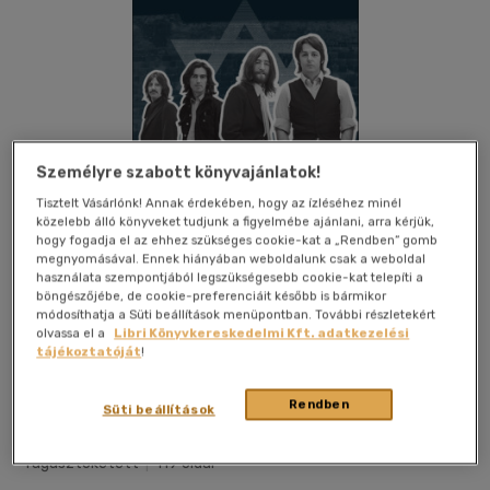
Személyre szabott könyvajánlatok!
Tisztelt Vásárlónk! Annak érdekében, hogy az ízléséhez minél
közelebb álló könyveket tudjunk a figyelmébe ajánlani, arra kérjük,
hogy fogadja el az ehhez szükséges cookie-kat a „Rendben” gomb
megnyomásával. Ennek hiányában weboldalunk csak a weboldal
használata szempontjából legszükségesebb cookie-kat telepíti a
böngészőjébe, de cookie-preferenciáit később is bármikor
módosíthatja a Süti beállítások menüpontban. További részletekért
olvassa el a
Libri Könyvkereskedelmi Kft. adatkezelési
tájékoztatóját
!
Kívánságlistához adom
Megosztom
Rendben
Süti beállítások
Strucc Kft
|
2025
|
magyar nyelvű
|
puhatáblás,
ragasztókötött
|
119 oldal