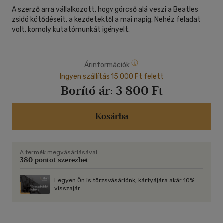
A szerző arra vállalkozott, hogy górcső alá veszi a Beatles
zsidó kötődéseit, a kezdetektől a mai napig. Nehéz feladat
volt, komoly kutatómunkát igényelt.
Árinformációk
Ingyen szállítás 15 000 Ft felett
Borító ár:
3 800 Ft
Kosárba
A termék megvásárlásával
380 pontot szerezhet
Legyen Ön is törzsvásárlónk, kártyájára akár 10%
visszajár.