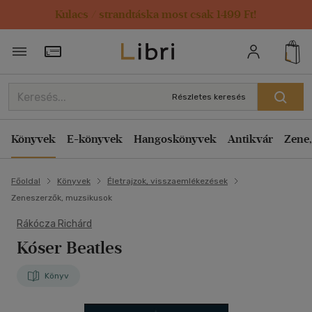
Kulacs / strandtáska most csak 1499 Ft!
Törzsvásárlói Kártya adatai
Részletes keresés
Könyvek
E-könyvek
Hangoskönyvek
Antikvár
Zene,
Főoldal
Könyvek
Életrajzok, visszaemlékezések
Zeneszerzők, muzsikusok
Rákócza Richárd
Kóser Beatles
Könyv