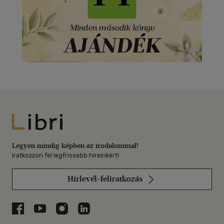
Libri
Legyen mindig képben az irodalommal!
Iratkozzon fel legfrissebb híreinkért!
Hírlevél-feliratkozás
Libri a Facebookon
Libri a Youtube-on
Libri az Instagramon
Libri a LinkedInen