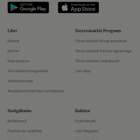
Libri applikáció Szerezd meg: Google P
Libri applikáció 
Libri
Törzsvásárlói Program
Rólunk
Törzsvásárlói Programunkról
Karrier
Törzsvásárlói Kártya egyenlege
Impresszum
Törzsvásárlói szabályzat
Társadalmi programok
Libri App
Adományozás
Akadálymentesítési nyilatkozat
Szolgáltatás
Kultúra
Boltkereső
Események
Fizetés és szállítás
Libri Magazin