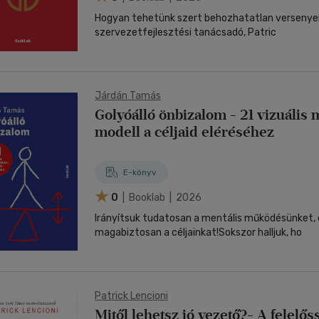
Hogyan tehetünk szert behozhatatlan versenye
szervezetfejlesztési tanácsadó, Patric
Járdán Tamás
Golyóálló önbizalom - 21 vizuális 
modell a céljaid eléréséhez
E-könyv
0
| Booklab | 2026
Irányítsuk tudatosan a mentális működésünket, é
magabiztosan a céljainkat!Sokszor halljuk, ho
Patrick Lencioni
Mitől lehetsz jó vezető?- A felelős