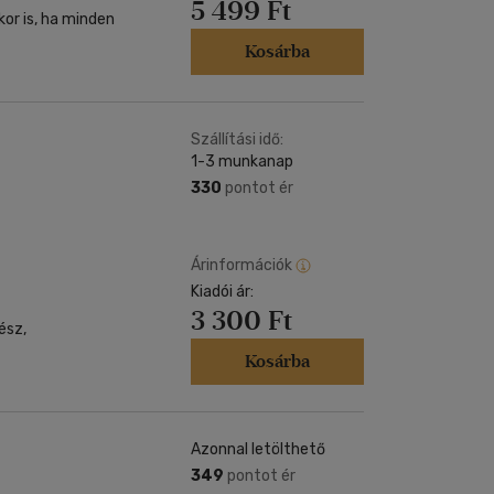
5 499 Ft
kor is, ha minden
Kosárba
Szállítási idő:
1-3 munkanap
330
pontot ér
Árinformációk
Kiadói ár:
3 300 Ft
ész,
Kosárba
Azonnal letölthető
349
pontot ér