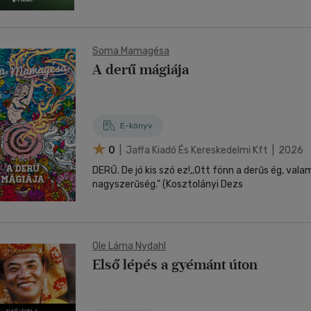
Soma Mamagésa
A derű mágiája
E-könyv
0
| Jaffa Kiadó És Kereskedelmi Kft | 2026
DERŰ. De jó kis szó ez!,,Ott fönn a derűs ég, vala
nagyszerűség." (Kosztolányi Dezs
Ole Láma Nydahl
Első lépés a gyémánt úton