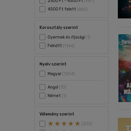
2500 Ft - 4500 Ft
(987)
4500 Ft felett
(882)
Korosztály szerint
Gyermek és ifjúsági
(1)
Felnőtt
(1144)
Nyelv szerint
Magyar
(1254)
Angol
(10)
Német
(1)
Vélemény szerint
(202)