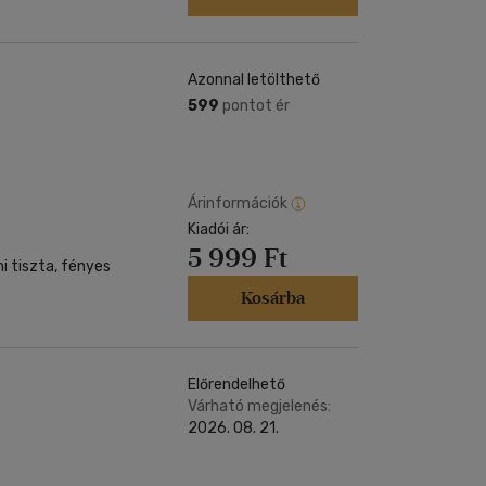
Azonnal letölthető
599
pontot ér
Árinformációk
Kiadói ár:
5 999 Ft
mi tiszta, fényes
Kosárba
Előrendelhető
Várható megjelenés:
2026. 08. 21.