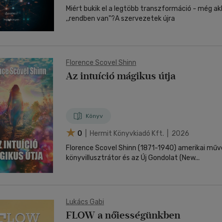
Miért bukik el a legtöbb transzformáció - még ak
,,rendben van"?A szervezetek újra
Florence Scovel Shinn
Az intuíció mágikus útja
Könyv
0
| Hermit Könyvkiadó Kft. | 2026
Florence Scovel Shinn (1871-1940) amerikai műv
könyvillusztrátor és az Új Gondolat (New...
Lukács Gabi
FLOW a nőiességünkben