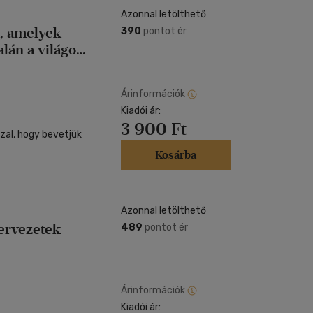
Azonnal letölthető
k, amelyek
390
pontot ér
alán a világot
Árinformációk
Kiadói ár:
3 900 Ft
zzal, hogy bevetjük
Kosárba
Azonnal letölthető
ervezetek
489
pontot ér
Árinformációk
Kiadói ár: