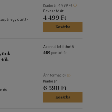
Kiadói ár:
4 999 Ft
Bevezető ár:
4 499 Ft
ázaspár egy ütött-
Kosárba
Azonnal letölthető
gyünk
659
pontot ér
etők
Árinformációk
Kiadói ár:
6 590 Ft
n és
Kosárba