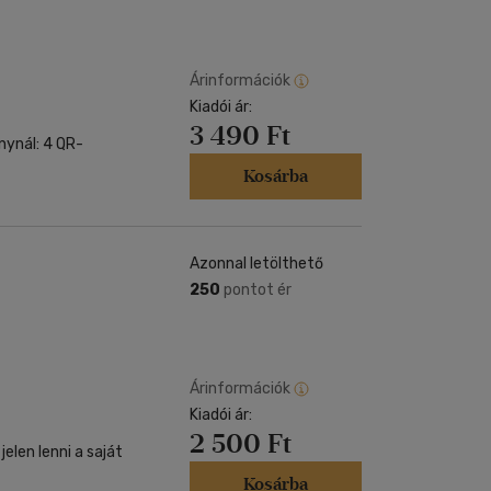
Árinformációk
Kiadói ár:
3 490 Ft
nynál: 4 QR-
Kosárba
Azonnal letölthető
250
pontot ér
Árinformációk
Kiadói ár:
2 500 Ft
elen lenni a saját
Kosárba