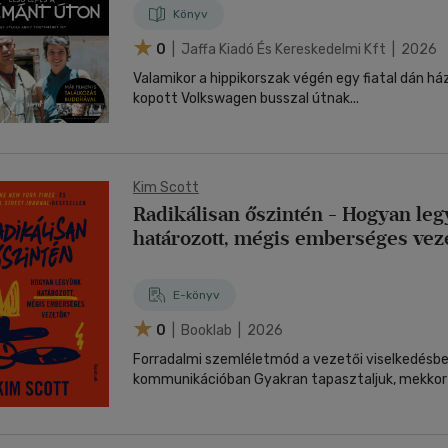
Könyv
0
| Jaffa Kiadó És Kereskedelmi Kft | 2026
Valamikor a hippikorszak végén egy fiatal dán h
kopott Volkswagen busszal útnak...
Kim Scott
Radikálisan őszintén - Hogyan le
határozott, mégis emberséges vez
E-könyv
0
| Booklab | 2026
Forradalmi szemléletmód a vezetői viselkedésbe
kommunikációban Gyakran tapasztaljuk, mekkor