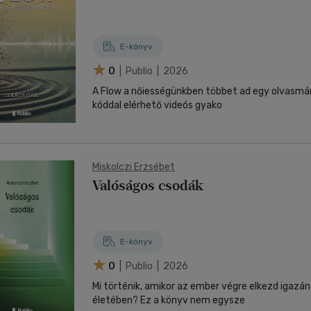
E-könyv
0
| Publio | 2026
A Flow a nőiességünkben többet ad egy olvasmá
kóddal elérhető videós gyako
Miskolczi Erzsébet
Valóságos csodák
E-könyv
0
| Publio | 2026
Mi történik, amikor az ember végre elkezd igazán j
életében? Ez a könyv nem egysze