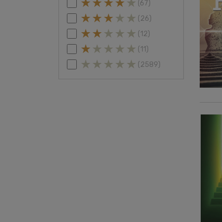
(67)
(26)
(12)
(11)
(2589)