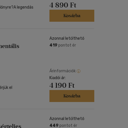
4 890 Ft
lőnyre?A legendás
Kosárba
Azonnal letölthető
mentális
419
pontot ér
Árinformációk
Kiadói ár:
4 190 Ft
rjük el
Kosárba
Azonnal letölthető
ségteljes
449
pontot ér