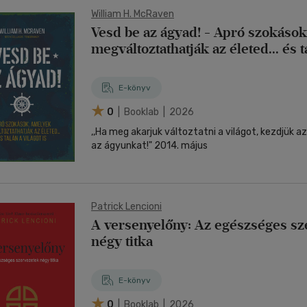
William H. McRaven
Vesd be az ágyad! - Apró szokáso
megváltoztathatják az életed... és t
is
E-könyv
0
| Booklab | 2026
,,Ha meg akarjuk változtatni a világot, kezdjük a
az ágyunkat!" 2014. május
Patrick Lencioni
A versenyelőny: Az egészséges sz
négy titka
E-könyv
0
| Booklab | 2026