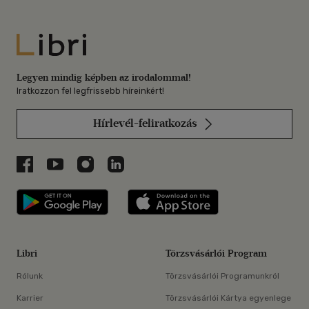
Libri
Legyen mindig képben az irodalommal!
Iratkozzon fel legfrissebb híreinkért!
Hírlevél-feliratkozás
Libri a Facebookon
Libri a Youtube-on
Libri az Instagramon
Libri a LinkedInen
Libri applikáció Szerezd meg: Google P
Libri applikáció 
Libri
Törzsvásárlói Program
Rólunk
Törzsvásárlói Programunkról
Karrier
Törzsvásárlói Kártya egyenlege