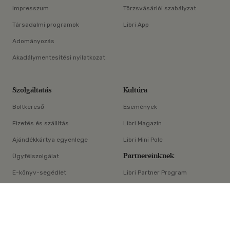
Impresszum
Törzsvásárlói szabályzat
Társadalmi programok
Libri App
Adományozás
Akadálymentesítési nyilatkozat
Szolgáltatás
Kultúra
Boltkereső
Események
Fizetés és szállítás
Libri Magazin
Ajándékkártya egyenlege
Libri Mini Polc
Partnereinknek
Ügyfélszolgálat
E-könyv-segédlet
Libri Partner Program
×
Elállási nyilatkozat
Médiaajánlat