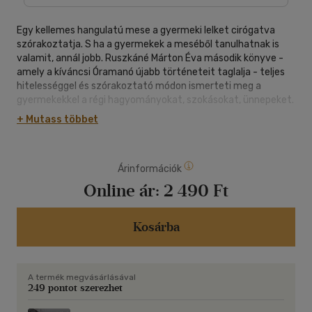
Egy kellemes hangulatú mese a gyermeki lelket cirógatva
szórakoztatja. S ha a gyermekek a meséből tanulhatnak is
valamit, annál jobb. Ruszkáné Márton Éva második könyve -
amely a kíváncsi Óramanó újabb történeteit taglalja - teljes
hitelességgel és szórakoztató módon ismerteti meg a
gyermekekkel a régi hagyományokat, szokásokat, ünnepeket.
A főhősben, a kalandvágyó, felfedező, tudásra szomjazó és
+ Mutass többet
kíváncsi óramanóban minden gyermek magára ismerhet. A
mesék, amelyekben szó esik többek között a húsvéti
locsolódásról, a szőlőszüretelésről, az anyák napjáról, és az
Árinformációk
őszi hónapok szépségeiről is, kellemes hangulatúak. A
meséhez pompásan illeszkedő rajzokat Sándor Erzsébet
Online ár:
2 490 Ft
készítette.
Kosárba
A termék megvásárlásával
249 pontot szerezhet