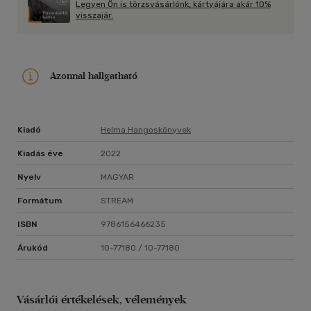
Legyen Ön is törzsvásárlónk, kártyájára akár 10%
visszajár.
Azonnal hallgatható
Kiadó
Helma Hangoskönyvek
Kiadás éve
2022
Nyelv
MAGYAR
Formátum
STREAM
ISBN
9786156466235
Árukód
10-77180 / 10-77180
Vásárlói értékelések, vélemények