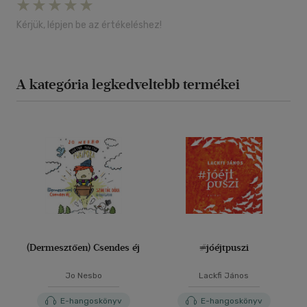
Kérjük, lépjen be az értékeléshez!
A kategória legkedveltebb termékei
(Dermesztően) Csendes éj
#jóéjtpuszi
Jo Nesbo
Lackfi János
E-hangoskönyv
E-hangoskönyv