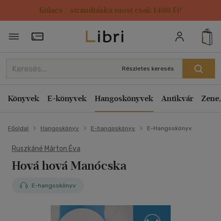
Kulacs / strandtáska most csak 1499 Ft!
Törzsvásárlói Kártya adatai
Részletes keresés
Könyvek
E-könyvek
Hangoskönyvek
Antikvár
Zene,
Főoldal
Hangoskönyv
E-hangoskönyv
E-Hangoskönyv
Ruszkáné Márton Éva
Hová hová Manócska
E-hangoskönyv