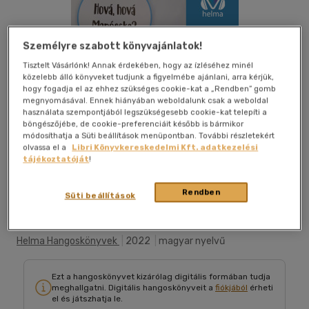
Személyre szabott könyvajánlatok!
Tisztelt Vásárlónk! Annak érdekében, hogy az ízléséhez minél
közelebb álló könyveket tudjunk a figyelmébe ajánlani, arra kérjük,
hogy fogadja el az ehhez szükséges cookie-kat a „Rendben” gomb
megnyomásával. Ennek hiányában weboldalunk csak a weboldal
használata szempontjából legszükségesebb cookie-kat telepíti a
böngészőjébe, de cookie-preferenciáit később is bármikor
módosíthatja a Süti beállítások menüpontban. További részletekért
olvassa el a
Libri Könyvkereskedelmi Kft. adatkezelési
tájékoztatóját
!
Belehallgatok
Kívánságlistához adom
Megosztom
Rendben
Süti beállítások
Helma Hangoskönyvek
|
2022
|
magyar nyelvű
Ezt a hangoskönyvet kizárólag digitális formában tudja
meghallgatni. Digitális hangoskönyveit a
fiókjából
érheti
el és játszhatja le.