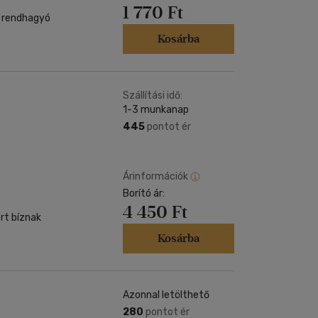
1 770 Ft
a rendhagyó
Kosárba
Szállítási idő:
1-3 munkanap
445
pontot ér
Árinformációk
Borító ár:
4 450 Ft
rt bíznak
Kosárba
Azonnal letölthető
280
pontot ér