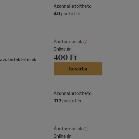
Azonnal letölthető
40
pontot ér
Árinformációk
Online ár:
400 Ft
 távú befektetések
Kosárba
Azonnal letölthető
177
pontot ér
Árinformációk
Online ár: