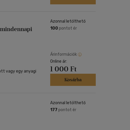
Azonnal letölthető
ű mindennapi
100
pontot ér
Árinformációk
Online ár:
1 000 Ft
tott vagy egy anyagi
Kosárba
Azonnal letölthető
177
pontot ér