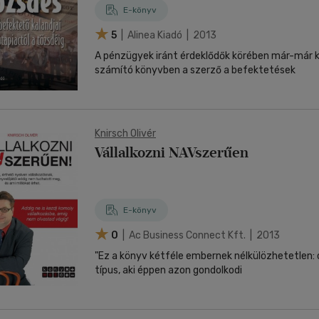
E-könyv
5
| Alinea Kiadó | 2013
A pénzügyek iránt érdeklődők körében már-már k
számító könyvben a szerző a befektetések
Knirsch Olivér
Vállalkozni NAVszerűen
E-könyv
0
| Ac Business Connect Kft. | 2013
"Ez a könyv kétféle embernek nélkülözhetetlen: o
típus, aki éppen azon gondolkodi