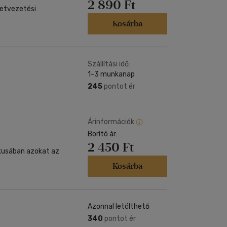
2 890 Ft
letvezetési
Kosárba
Szállítási idő:
1-3 munkanap
245
pontot ér
Árinformációk
Borító ár:
2 450 Ft
ikusában azokat az
Kosárba
Azonnal letölthető
340
pontot ér