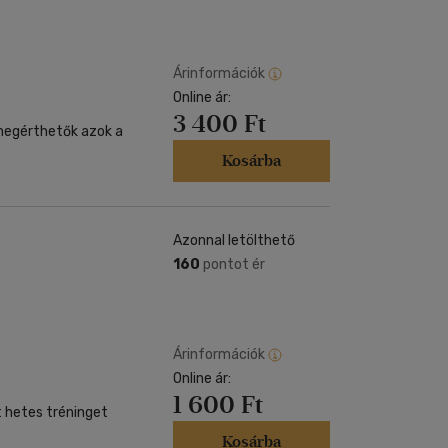
Árinformációk
Online ár:
3 400 Ft
megérthetők azok a
Kosárba
Azonnal letölthető
160
pontot ér
Árinformációk
Online ár:
1 600 Ft
t hetes tréninget
Kosárba