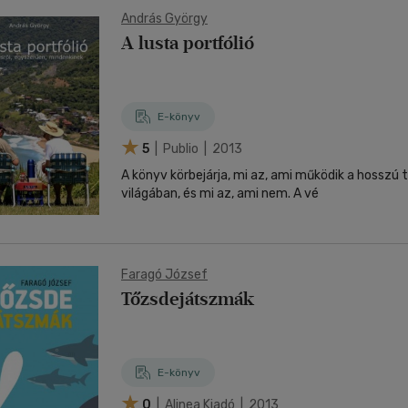
András György
A lusta portfólió
E-könyv
5
| Publio | 2013
A könyv körbejárja, mi az, ami működik a hosszú
világában, és mi az, ami nem. A vé
Faragó József
Tőzsdejátszmák
E-könyv
0
| Alinea Kiadó | 2013