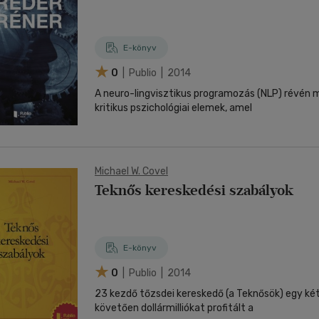
E-könyv
0
| Publio | 2014
A neuro-lingvisztikus programozás (NLP) révén 
kritikus pszichológiai elemek, amel
Michael W. Covel
Teknős kereskedési szabályok
E-könyv
0
| Publio | 2014
23 kezdő tőzsdei kereskedő (a Teknősök) egy ké
követően dollármilliókat profitált a