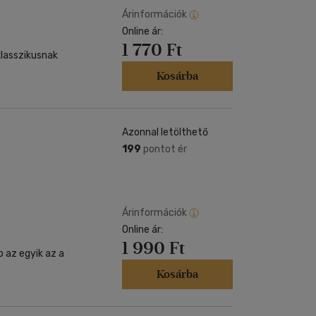
Árinformációk
Online ár:
1 770 Ft
lasszikusnak
Kosárba
Azonnal letölthető
199
pontot ér
Árinformációk
Online ár:
1 990 Ft
 az egyik az a
Kosárba