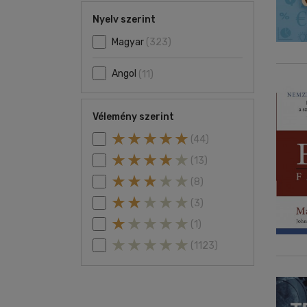
Nyelv szerint
Magyar
(323)
Angol
(11)
Vélemény szerint
(44)
(13)
(8)
(3)
(1)
(1123)