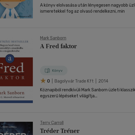
A könyv elolvasása után lényegesen nagyobb üz
ismeretekkel fog az olvasó rendelkezni, min
Mark Sanborn
A Fred faktor
Könyv
0
| Bagolyvár Trade Kft | 2014
Köznapiból rendkívüli Mark Sanborn üzleti klassz
egyszerű lépéseket világítja...
Terry Carroll
Tréder Tréner