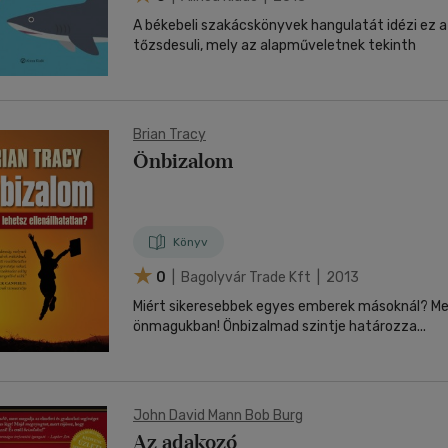
A békebeli szakácskönyvek hangulatát idézi ez 
tőzsdesuli, mely az alapműveletnek tekinth
Brian Tracy
Önbizalom
Könyv
0
| Bagolyvár Trade Kft | 2013
Miért sikeresebbek egyes emberek másoknál? Me
önmagukban! Önbizalmad szintje határozza...
John David Mann Bob Burg
Az adakozó