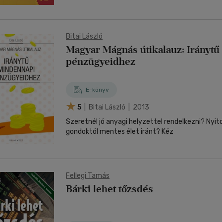
Bitai László
Magyar Mágnás útikalauz: Irányt
pénzügyeidhez
E-könyv
5
| Bitai László | 2013
Szeretnél jó anyagi helyzettel rendelkezni? Nyi
gondoktól mentes élet iránt? Kéz
Fellegi Tamás
Bárki lehet tőzsdés