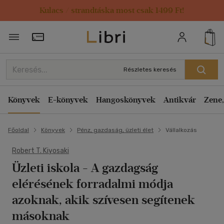
Kulacs / strandtáska most csak 1499 Ft!
Törzsvásárlói Kártya adatai
Részletes keresés
Könyvek
E-könyvek
Hangoskönyvek
Antikvár
Zene,
Főoldal
Könyvek
Pénz, gazdaság, üzleti élet
Vállalkozás
Robert T. Kiyosaki
Üzleti iskola
- A gazdagság
elérésének forradalmi módja
azoknak, akik szívesen segítenek
másoknak