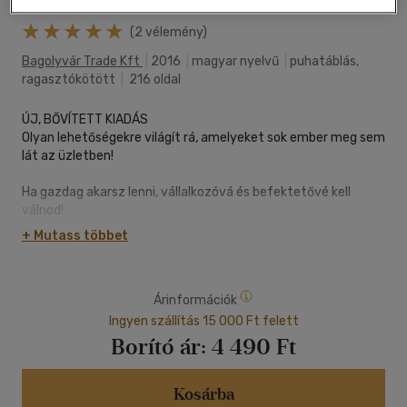
(2 vélemény)
Bagolyvár Trade Kft
|
2016
|
magyar nyelvű
|
puhatáblás,
ragasztókötött
|
216 oldal
ÚJ, BŐVÍTETT KIADÁS
Olyan lehetőségekre világít rá, amelyeket sok ember meg sem
lát az üzletben!
Ha gazdag akarsz lenni, vállalkozóvá és befektetővé kell
válnod!
Ehhez tökéletes üzleti út az MLM!
+ Mutass többet
Robert példákon keresztül mutatja meg, hogy sokkal több
rejlik egy network marketing vállalkozásban, mint csupán az,
hogy némi pluszpénzt kereshetsz vele:
Árinformációk
- bárki számára lehetővé teszi a milliomossá válást,
- a biztos siker lehetőségét nyújtja (ha megvan benned a
Ingyen szállítás 15 000 Ft felett
szükséges hajtóerő, elkötelezettség és kitartás),
Borító ár:
4 490 Ft
- kiváló apropó, hogy ingyenesen igénybe vedd az MLM-
hálózatok egyébként nem hozzáférhető, minőségi, üzleti
oktatási rendszerét,
Kosárba