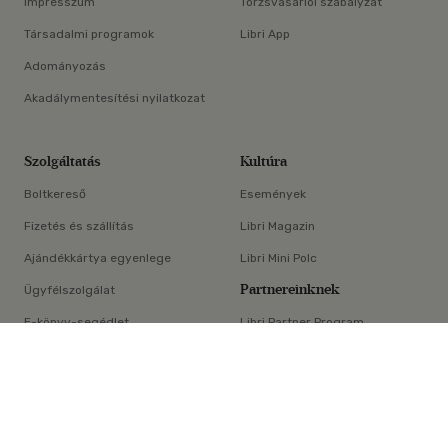
Impresszum
Törzsvásárlói szabályzat
Társadalmi programok
Libri App
Adományozás
Akadálymentesítési nyilatkozat
Szolgáltatás
Kultúra
Boltkereső
Események
Fizetés és szállítás
Libri Magazin
Ajándékkártya egyenlege
Libri Mini Polc
Partnereinknek
Ügyfélszolgálat
E-könyv-segédlet
Libri Partner Program
×
Elállási nyilatkozat
Médiaajánlat
ÁSZF
Adatvédelem
Oldaltérkép
Süti beállítások