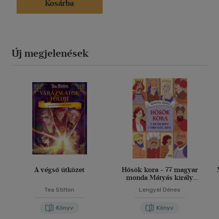
Kosárba
Új megjelenések
A végső ütközet
Hősök kora - 77 magyar
monda Mátyás király
korától 1848-ig
Tea Stilton
Lengyel Dénes
Könyv
Könyv