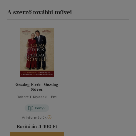
A szerző további művei
Gazdag Fivér- Gazdag
Nővér
Robert T. Kiyosaki
-
Emi
Kiyosaki
Könyv
Árinformációk
Borító ár:
3 490 Ft