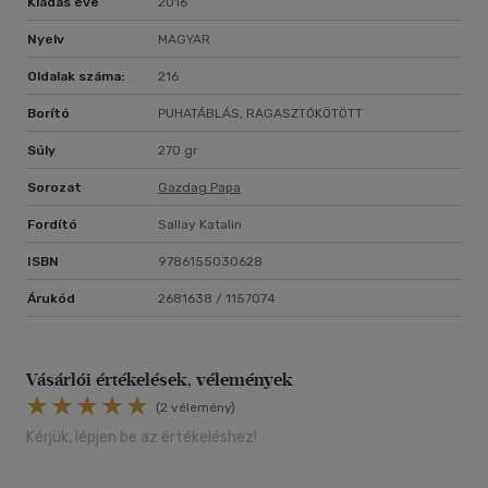
Kiadás éve
2016
segítenek másoknak.
Ismerd meg a meggazdagodás e forradalmi módját!
Nyelv
MAGYAR
Oldalak száma:
216
Borító
PUHATÁBLÁS, RAGASZTÓKÖTÖTT
Súly
270 gr
Sorozat
Gazdag Papa
Fordító
Sallay Katalin
ISBN
9786155030628
Árukód
2681638 / 1157074
Vásárlói értékelések, vélemények
(2 vélemény)
Kérjük, lépjen be az értékeléshez!