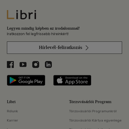
Libri
Legyen mindig képben az irodalommal!
Iratkozzon fel legfrissebb híreinkért!
Hírlevél-feliratkozás
Libri a Facebookon
Libri a Youtube-on
Libri az Instagramon
Libri a LinkedInen
Libri applikáció Szerezd meg: Google P
Libri applikáció 
Libri
Törzsvásárlói Program
Rólunk
Törzsvásárlói Programunkról
Karrier
Törzsvásárlói Kártya egyenlege