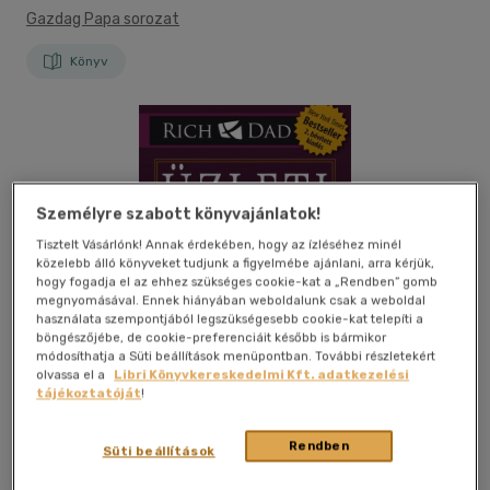
Gazdag Papa sorozat
Könyv
Személyre szabott könyvajánlatok!
Tisztelt Vásárlónk! Annak érdekében, hogy az ízléséhez minél
közelebb álló könyveket tudjunk a figyelmébe ajánlani, arra kérjük,
hogy fogadja el az ehhez szükséges cookie-kat a „Rendben” gomb
megnyomásával. Ennek hiányában weboldalunk csak a weboldal
használata szempontjából legszükségesebb cookie-kat telepíti a
böngészőjébe, de cookie-preferenciáit később is bármikor
módosíthatja a Süti beállítások menüpontban. További részletekért
olvassa el a
Libri Könyvkereskedelmi Kft. adatkezelési
tájékoztatóját
!
Rendben
Süti beállítások
Kívánságlistához adom
Megosztom