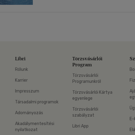
Libri
Törzsvásárlói
Sz
Program
Rólunk
Bo
Törzsvásárlói
Karrier
Fi
Programunkról
Impresszum
Aj
Törzsvásárlói Kártya
eg
egyenlege
Társadalmi programok
Üg
Törzsvásárlói
Adományozás
szabályzat
E-
Akadálymentesítési
Libri App
nyilatkozat
El