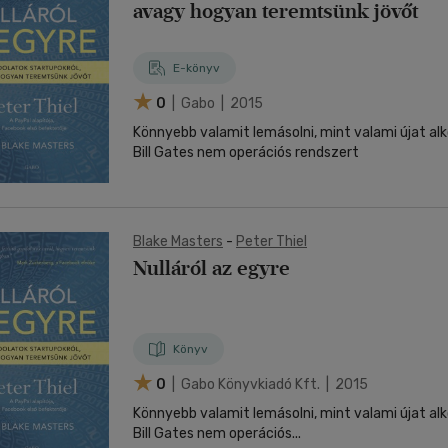
nyelvű
avagy hogyan teremtsünk jövőt
Egyéb áru,
jaink, bulvár, politika
jaink, bulvár, politika
Sport, természetjárás
Ismeretterjesztő
Nyelvkönyv, szótár, idegen nyelvű
Hangzóanyag
Történelem
Szatíra
Történelem
Térkép
Történele
szolgáltatás
Pénz, gazdaság, üzleti élet
lvkönyv, szótár, idegen nyelvű
lvkönyv, szótár, idegen nyelvű
Számítástechnika, internet
Játékfilm
Pénz, gazdaság, üzleti élet
Papír, írószer
Tudomány és Természet
Színház
Tudomány és Természet
Naptár
Tudomány 
E-hangoskön
Sport, természetjárás
E-könyv
Kaland
Természetfilm
Kártya
Utazás
Társasjátéko
0
| Gabo | 2015
Kötelező
Thriller,Pszicho-
Kreatív játék
olvasmányok-
thriller
Könnyebb valamit lemásolni, mint valami újat al
filmfeld.
Bill Gates nem operációs rendszert
Történelmi
Krimi
Tv-sorozatok
Misztikus
Blake Masters
-
Peter Thiel
Nulláról az egyre
Könyv
0
| Gabo Könyvkiadó Kft. | 2015
Könnyebb valamit lemásolni, mint valami újat al
Bill Gates nem operációs...