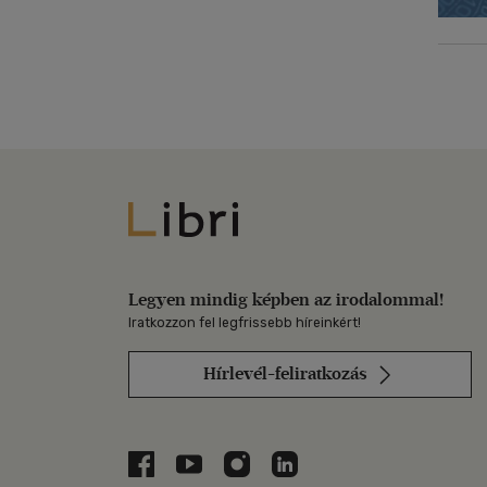
Libri
Legyen mindig képben az irodalommal!
Iratkozzon fel legfrissebb híreinkért!
Hírlevél-feliratkozás
Libri a Facebookon
Libri a Youtube-on
Libri az Instagramon
Libri a LinkedInen