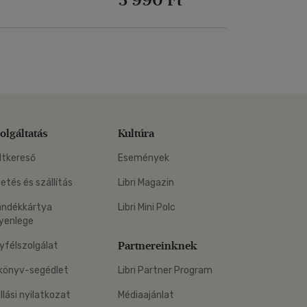
olgáltatás
Kultúra
ltkereső
Események
zetés és szállítás
Libri Magazin
ándékkártya
Libri Mini Polc
yenlege
Partnereinknek
yfélszolgálat
könyv-segédlet
Libri Partner Program
állási nyilatkozat
Médiaajánlat