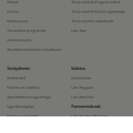
Rólunk
Törzsvásárlói Programunkról
Karrier
Törzsvásárlói Kártya egyenlege
Impresszum
Törzsvásárlói szabályzat
Társadalmi programok
Libri App
Adományozás
Akadálymentesítési nyilatkozat
Szolgáltatás
Kultúra
Boltkereső
Események
Fizetés és szállítás
Libri Magazin
Ajándékkártya egyenlege
Libri Mini Polc
Partnereinknek
Ügyfélszolgálat
E-könyv-segédlet
Libri Partner Program
×
Elállási nyilatkozat
Médiaajánlat