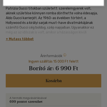
Patrizia Gucci titokban született: szerelemgyerek volt,
akinek születése könnyen romba dönthette volna édesapja,
Aldo Gucci karrierjét. Az 1960-as években történt, a
Hollywood és a királyi sarjak must-have divatmárkájának
számító Gucci cég boldog, szép napjaiban. Ugyanakkor ez
még az az időszak is volt, amikor a házasságon kívüli
gyermekvállalás illegálisnak számított Olaszországban. Aldo
+ Mutass többet
nem engedhetett meg magának egy nyilvános botrányt,
azonban nem volt képes ellenállni Patrizia édesanyja iránti
hatalmas szerelmének. Szerelmét, Brunát akkor ismerte
Árinformációk
meg, amikor a fiatal lány munkát vállalt az első római Gucci-
üzletben. Teherbe esése után Aldo Gucci, a problémákat
Ingyen szállítás 15 000 Ft felett
elkerülendő, Londonba menekítette Brunát, hogy később
Borító ár:
6 990 Ft
újszülött gyermekével együtt diszkréten visszacsempéssze
Rómába, az olasz hatóságok, a média és a Gucci család előtt
teljes titokban.
Kosárba
Ez a könyv Patrizia szüleinek elhallgatott szerelmi
történetét tárja elénk a szerző személyes emlékeire,
A termék megvásárlásával
szüleinek összegyűjtött szerelmes leveleire és az
699 pontot szerezhet
édesanyjával folytatott beszélgetésekre, valamint a