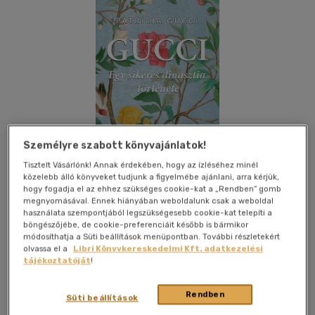
Személyre szabott könyvajánlatok!
Tisztelt Vásárlónk! Annak érdekében, hogy az ízléséhez minél
közelebb álló könyveket tudjunk a figyelmébe ajánlani, arra kérjük,
hogy fogadja el az ehhez szükséges cookie-kat a „Rendben” gomb
megnyomásával. Ennek hiányában weboldalunk csak a weboldal
használata szempontjából legszükségesebb cookie-kat telepíti a
böngészőjébe, de cookie-preferenciáit később is bármikor
módosíthatja a Süti beállítások menüpontban. További részletekért
Kívánságlistához adom
Megosztom
olvassa el a
Libri Könyvkereskedelmi Kft. adatkezelési
tájékoztatóját
!
(56 vélemény)
Rendben
Gabo Könyvkiadó Kft.
|
2016
|
magyar nyelvű
|
keménytábla,
Süti beállítások
védőborító
|
334 oldal