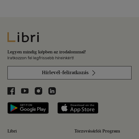
Libri
Legyen mindig képben az irodalommal!
Iratkozzon fel legfrissebb híreinkért!
Hírlevél-feliratkozás
Libri a Facebookon
Libri a Youtube-on
Libri az Instagramon
Libri a LinkedInen
Libri applikáció Szerezd meg: Google P
Libri applikáció 
Libri
Törzsvásárlói Program