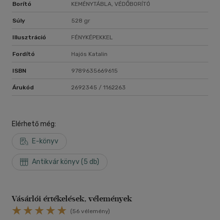
Borító
KEMÉNYTÁBLA, VÉDŐBORÍTÓ
Súly
528 gr
Illusztráció
FÉNYKÉPEKKEL
Fordító
Hajós Katalin
ISBN
9789635669615
Árukód
2692345 / 1162263
Elérhető még:
E-könyv
Antikvár könyv (5 db)
Vásárlói értékelések, vélemények
(56 vélemény)