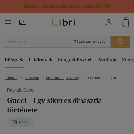
Kulacs / strandtáska most csak 1499 Ft!
Törzsvásárlói Kártya adatai
Részletes keresés
Könyvek
E-könyvek
Hangoskönyvek
Antikvár
Zene,
Főoldal
Könyvek
Életmód, egészség
Öltözködés, divat
Patrizia Gucci
Gucci
- Egy sikeres dinasztia
története
Könyv