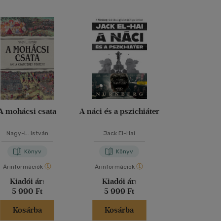
A mohácsi csata
A náci és a pszichiáter
Sapie
Nagy-L. István
Jack El-Hai
Yuval Noah 
Könyv
Könyv
Kön
Árinformációk
Árinformációk
Árinformáci
Kiadói ár:
Kiadói ár:
Kiadói 
5 990 Ft
5 999 Ft
5 980 
Kosárba
Kosárba
Kosár