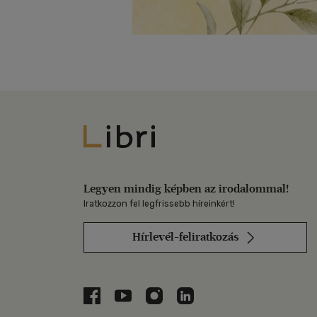
Libri
Legyen mindig képben az irodalommal!
Iratkozzon fel legfrissebb híreinkért!
Hírlevél-feliratkozás
Libri a Facebookon
Libri a Youtube-on
Libri az Instagramon
Libri a LinkedInen