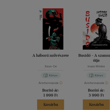
A háború művészete
Busidó - A szamu
útja
Szun-Ce
Inazo Nitobe
Könyv
Könyv
Árinformációk
Árinformációk
Borító ár:
Borító ár:
1 999 Ft
3 990 Ft
Kosárba
Kosárba