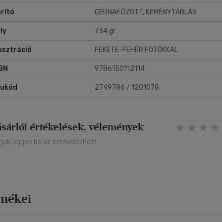
rító
CÉRNAFŰZÖTT, KEMÉNYTÁBLÁS
ly
734 gr
lusztráció
FEKETE-FEHÉR FOTÓKKAL
BN
9786150112114
rukód
2749786 / 1201078
ásárlói értékelések, vélemények
rjük, lépjen be az értékeléshez!
rmékei