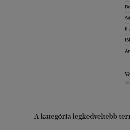
Bo
Sú
Il
IS
Á
V
Ké
A kategória legkedveltebb te