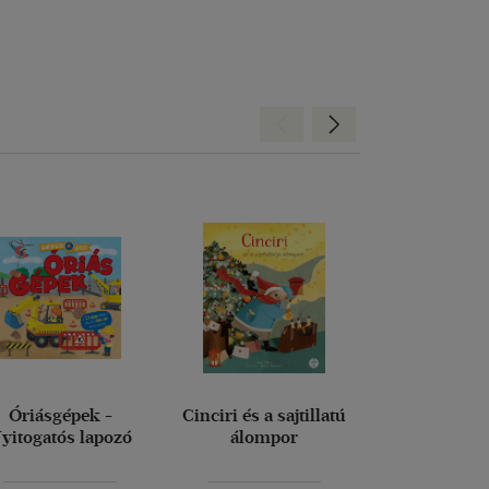
Hátra
Előre
Óriásgépek -
Cinciri és a sajtillatú
A kedves 
yitogatós lapozó
álompor
naplój
Giulia Pesa