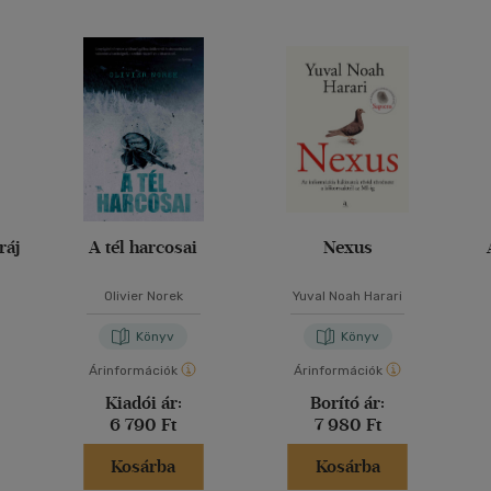
ráj
A tél harcosai
Nexus
Olivier Norek
Yuval Noah Harari
Könyv
Könyv
Árinformációk
Árinformációk
Kiadói ár:
Borító ár:
6 790 Ft
7 980 Ft
Kosárba
Kosárba