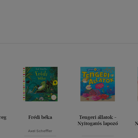
veg
Frédi béka
Tengeri állatok -
Nyitogatós lapozó
N
Axel Scheffler