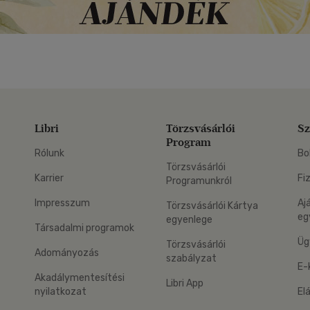
Libri
Törzsvásárlói
Sz
Program
Rólunk
Bo
Törzsvásárlói
Karrier
Fi
Programunkról
Impresszum
Aj
Törzsvásárlói Kártya
eg
egyenlege
Társadalmi programok
Üg
Törzsvásárlói
Adományozás
szabályzat
E-
Akadálymentesítési
Libri App
nyilatkozat
El