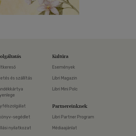
olgáltatás
Kultúra
ltkereső
Események
zetés és szállítás
Libri Magazin
ándékkártya
Libri Mini Polc
yenlege
Partnereinknek
yfélszolgálat
könyv-segédlet
Libri Partner Program
állási nyilatkozat
Médiaajánlat