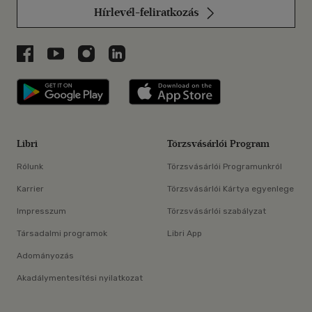
Hírlevél-feliratkozás
Libri a Facebookon
Libri a Youtube-on
Libri az Instagramon
Libri a LinkedInen
Libri applikáció Szerezd meg: Google P
Libri applikáció 
Libri
Törzsvásárlói Program
Rólunk
Törzsvásárlói Programunkról
Karrier
Törzsvásárlói Kártya egyenlege
Impresszum
Törzsvásárlói szabályzat
Társadalmi programok
Libri App
Adományozás
Akadálymentesítési nyilatkozat