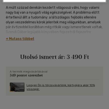
A múlt század derekán kezdett világossá válni, hogy valami
nagy baj van a nyugati világ egészségével. A probléma előtt
értetlenül állt a tudomány: a látszólagos fejlődés ellenére
olyan veszedelmes kórok jelentek meg világunkban, amelyek
pár évtizeddel korábban még ritkák vagy ismeretlenek voltak.
Szendi Gábor legújabb könyvében fejezetről fejezetre
bontakoznak ki a nyugati civilizáció és egyes betegségek
+ Mutass többet
összefüggései. Ezek a bajok oly réginek tűnnek, hogy
hajlamosak vagyunk azt hinni: mindig is velünk voltak, és nem
új fejlemények az emberiség történetében. Ám a gyökereket
Utolsó ismert ár:
3 490 Ft
kutatva szinte kivétel nélkül azt tapasztaljuk, hogy
történetük nem is oly régen kezdődött. A paleolit
táplálkozással foglalkozó kutatások és az evolúciós orvoslás
újszerű felismerései teljesen átrendezik az emberről alkotott
A termék megvásárlásával
349 pontot szerezhet
képünket: merőben új betegségelméletük érthetővé és
sikeresen kezelhetővé teszi a nyugati civilizáció betegségeit.
Szendi Gábor e tudományos eredményekre támaszkodva
Legyen Ön is törzsvásárlónk, kártyájára akár 10%
visszajár.
állítja: mivel a betegségek keletkezésének a táplálkozás az
egyik sarkalatos pontja, ezért a paleolit étrend rendkívül
hatásosnak bizonyulhat a kezelésükben. A paleolit
táplálkozás nem az élet vize és nem a bölcsek köve. Ám