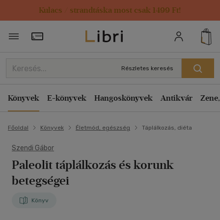
Kulacs / strandtáska most csak 1499 Ft!
Törzsvásárlói Kártya adatai
Részletes keresés
Könyvek
E-könyvek
Hangoskönyvek
Antikvár
Zene,
Főoldal
Könyvek
Életmód, egészség
Táplálkozás, diéta
Szendi Gábor
Paleolit táplálkozás és korunk
betegségei
Könyv