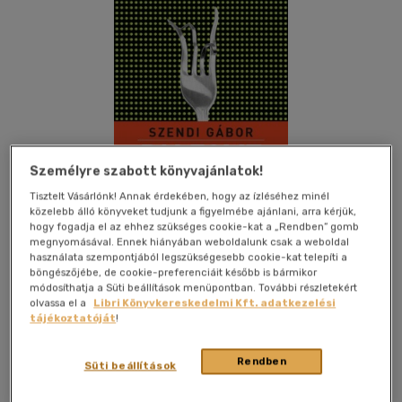
Személyre szabott könyvajánlatok!
Tisztelt Vásárlónk! Annak érdekében, hogy az ízléséhez minél
közelebb álló könyveket tudjunk a figyelmébe ajánlani, arra kérjük,
hogy fogadja el az ehhez szükséges cookie-kat a „Rendben” gomb
megnyomásával. Ennek hiányában weboldalunk csak a weboldal
használata szempontjából legszükségesebb cookie-kat telepíti a
böngészőjébe, de cookie-preferenciáit később is bármikor
módosíthatja a Süti beállítások menüpontban. További részletekért
olvassa el a
Libri Könyvkereskedelmi Kft. adatkezelési
Kívánságlistához adom
Megosztom
tájékoztatóját
!
Rendben
Süti beállítások
Jaffa Kiadó És Kereskedelmi Kft
|
2011
|
magyar nyelvű
|
kartonált
|
318 oldal