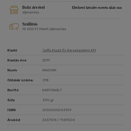
szemben más divatos fogyókúrás irányzatokkal -
amelyeknek kritikája is helyt kapott e kötetben - nem is
Bolti átvétel
Elérhető készlet esetén akár ma
zavaros prófécia, hanem az ember tudományos alapokon
díjmentes
nyugvó, újra felfedezett étrendje és életmódja.
Szállítás
15 000 Ft felett díjmentes
Kiadó
Jaffa Kiadó És Kereskedelmi Kft
Kiadás éve
2011
Nyelv
MAGYAR
Oldalak száma:
318
Borító
KARTONÁLT
Súly
390 gr
ISBN
2050000043109
Árukód
2637514 / 1149504