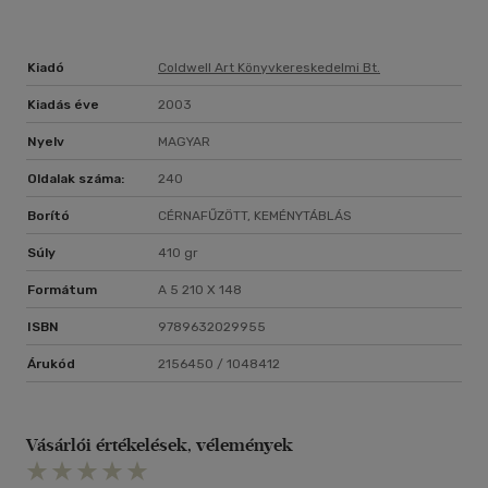
Kiadó
Coldwell Art Könyvkereskedelmi Bt.
Kiadás éve
2003
Nyelv
MAGYAR
Oldalak száma:
240
Borító
CÉRNAFŰZÖTT, KEMÉNYTÁBLÁS
Súly
410 gr
Formátum
A 5 210 X 148
ISBN
9789632029955
Árukód
2156450 / 1048412
Vásárlói értékelések, vélemények