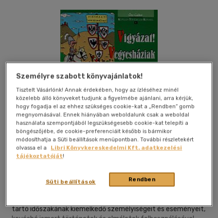
Személyre szabott könyvajánlatok!
Tisztelt Vásárlónk! Annak érdekében, hogy az ízléséhez minél
közelebb álló könyveket tudjunk a figyelmébe ajánlani, arra kérjük,
hogy fogadja el az ehhez szükséges cookie-kat a „Rendben” gomb
Kívánságlistához adom
Megosztom
megnyomásával. Ennek hiányában weboldalunk csak a weboldal
használata szempontjából legszükségesebb cookie-kat telepíti a
böngészőjébe, de cookie-preferenciáit később is bármikor
módosíthatja a Süti beállítások menüpontban. További részletekért
olvassa el a
Libri Könyvkereskedelmi Kft. adatkezelési
Coldwell Art Könyvkereskedelmi Bt.
|
2003
|
magyar nyelvű
tájékoztatóját
!
|
cérnafűzött, keménytáblás
|
240 oldal
Rendben
A bő humorral készült tíz kötetes sorozat illeszkedik a
Süti beállítások
COLDWELL KÖNYVEK mottójához: TÖRTÉNELEM MÁSKÉPPEN.A
Vigyázat! Vegyesháziak a magyar történelem 1301-1526-ig
tartó időszakának kiemelkedő személyiségeit és eseményeit,