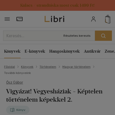
Kulacs / strandtáska most csak 1499 Ft!
Törzsvásárlói Kártya adatai
Részletes keresés
Könyvek
E-könyvek
Hangoskönyvek
Antikvár
Zene,
Főoldal
Könyvek
Történelem
Magyar történelem
További könyveink
Ősz Gábor
Vigyázat! Vegyesháziak
- Képtelen
történelem képekkel 2.
Könyv