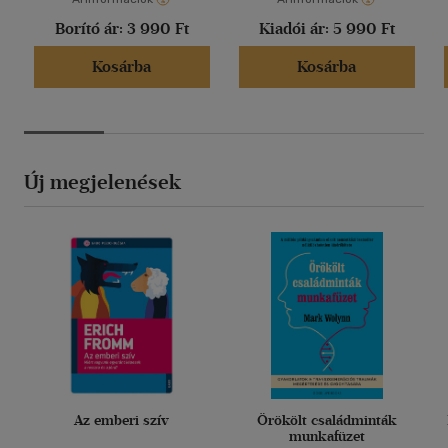
Borító ár:
3 990 Ft
Kiadói ár:
5 990 Ft
Kosárba
Kosárba
Új megjelenések
Az emberi szív
Örökölt családminták
munkafüzet