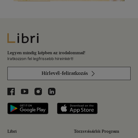
Libri
Legyen mindig képben az irodalommal!
Iratkozzon fel legfrissebb híreinkért!
Hírlevél-feliratkozás
Libri a Facebookon
Libri a Youtube-on
Libri az Instagramon
Libri a LinkedInen
Libri applikáció Szerezd meg: Google P
Libri applikáció 
Libri
Törzsvásárlói Program