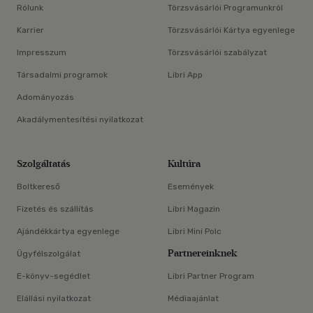
Rólunk
Törzsvásárlói Programunkról
Karrier
Törzsvásárlói Kártya egyenlege
Impresszum
Törzsvásárlói szabályzat
Társadalmi programok
Libri App
Adományozás
Akadálymentesítési nyilatkozat
Szolgáltatás
Kultúra
Boltkereső
Események
Fizetés és szállítás
Libri Magazin
Ajándékkártya egyenlege
Libri Mini Polc
Partnereinknek
Ügyfélszolgálat
E-könyv-segédlet
Libri Partner Program
Elállási nyilatkozat
Médiaajánlat