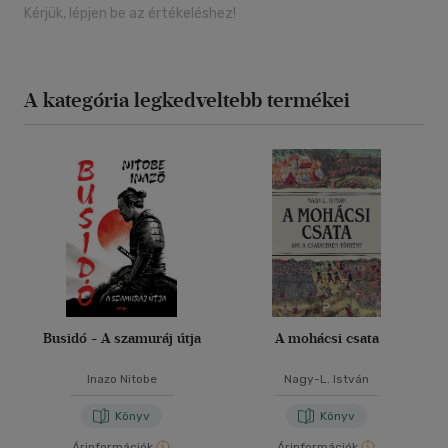
Kérjük, lépjen be az értékeléshez!
A kategória legkedveltebb termékei
Busidó - A szamuráj útja
A mohácsi csata
Inazo Nitobe
Nagy-L. István
Könyv
Könyv
Árinformációk
Árinformációk