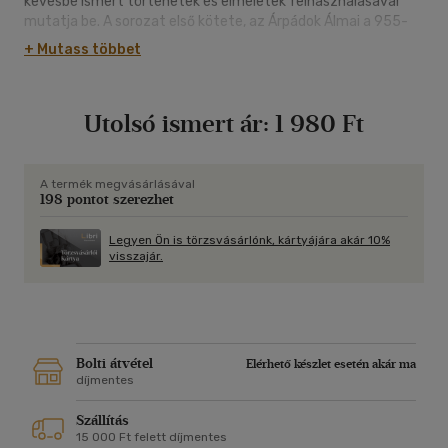
kevésbé ismert történetek és elméletek felhasználásával
mutatja be. A sorozat első kötete, az Árpádok Álmai a 955-
1301-ig tartó időszakot dolgozta fel e sajátos
+ Mutass többet
stílusban.ANEKDOTÁK * MORBID HUMOR * DIÁKOK
ARANYKÖPÉSEI * REJTVÉNYEK * KARIKATÚRÁKÉs mégis, akár
érettségire is lehet belőle készülni! Az illusztrációkat a
Utolsó ismert ár:
1 980 Ft
TÖRITANÁROK ÉS DIÁKOK számára meghirdetett KARIKATÚRA
PÁLYÁZAT nyertesei rajzolták.
A termék megvásárlásával
198 pontot szerezhet
Legyen Ön is törzsvásárlónk, kártyájára akár 10%
visszajár.
Bolti átvétel
Elérhető készlet esetén akár ma
díjmentes
Szállítás
15 000 Ft felett díjmentes