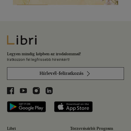
Libri
Legyen mindig képben az irodalommal!
Iratkozzon fel legfrissebb híreinkért!
Hírlevél-feliratkozás
Libri a Facebookon
Libri a Youtube-on
Libri az Instagramon
Libri a LinkedInen
Libri applikáció Szerezd meg: Google P
Libri applikáció 
Libri
Törzsvásárlói Program