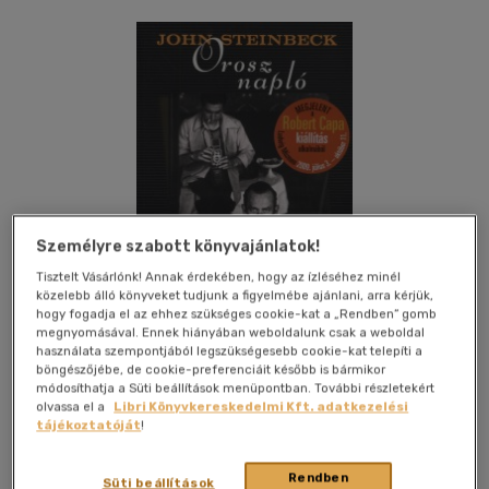
Személyre szabott könyvajánlatok!
Tisztelt Vásárlónk! Annak érdekében, hogy az ízléséhez minél
közelebb álló könyveket tudjunk a figyelmébe ajánlani, arra kérjük,
hogy fogadja el az ehhez szükséges cookie-kat a „Rendben” gomb
megnyomásával. Ennek hiányában weboldalunk csak a weboldal
használata szempontjából legszükségesebb cookie-kat telepíti a
böngészőjébe, de cookie-preferenciáit később is bármikor
módosíthatja a Süti beállítások menüpontban. További részletekért
Kívánságlistához adom
Megosztom
olvassa el a
Libri Könyvkereskedelmi Kft. adatkezelési
tájékoztatóját
!
Park Könyvkiadó
|
2009
|
magyar nyelvű
|
puhatáblás,
Rendben
Süti beállítások