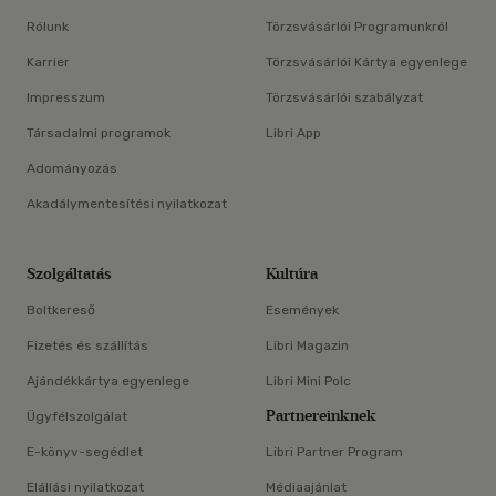
Rólunk
Törzsvásárlói Programunkról
Karrier
Törzsvásárlói Kártya egyenlege
Impresszum
Törzsvásárlói szabályzat
Társadalmi programok
Libri App
Adományozás
Akadálymentesítési nyilatkozat
Szolgáltatás
Kultúra
Boltkereső
Események
Fizetés és szállítás
Libri Magazin
Ajándékkártya egyenlege
Libri Mini Polc
Partnereinknek
Ügyfélszolgálat
E-könyv-segédlet
Libri Partner Program
Elállási nyilatkozat
Médiaajánlat