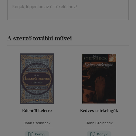
Kérjük, lépjen be az értékeléshez!
A szerző további művei
Édentől keletre
Kedves csirkefogók
John Steinbeck
John Steinbeck
Könyv
Könyv