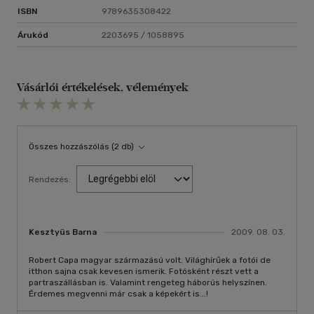
ISBN
9789635308422
Árukód
2203695 / 1058895
Vásárlói értékelések, vélemények
Összes hozzászólás (2 db)
Rendezés:
Kesztyüs Barna
2009. 08. 03.
Robert Capa magyar származású volt. Világhírűek a fotói de
itthon sajna csak kevesen ismerik. Fotósként részt vett a
partraszállásban is. Valamint rengeteg háborús helyszínen.
Érdemes megvenni már csak a képekért is...!