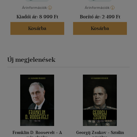
Árinformációk
Árinformációk
Kiadói ár:
8 999 Ft
Borító ár:
2 499 Ft
Kosárba
Kosárba
Új megjelenések
Franklin D. Roosevelt - A
Georgij Zsukov - Sztálin