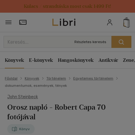
Kulacs / strandtáska most csak 1499 Ft!
Törzsvásárlói Kártya adatai
Részletes keresés
Könyvek
E-könyvek
Hangoskönyvek
Antikvár
Zene,
Főoldal
Könyvek
Történelem
Egyetemes történelem
dokumentumok, események, tények
John Steinbeck
Orosz napló
- Robert Capa 70
fotójával
Könyv