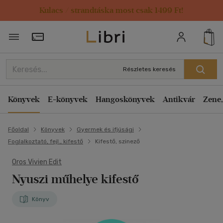
Kulacs / strandtáska most csak 1499 Ft!
Törzsvásárlói Kártya adatai
Részletes keresés
Könyvek
E-könyvek
Hangoskönyvek
Antikvár
Zene,
Főoldal
Könyvek
Gyermek és ifjúsági
Foglalkoztató, fejl., kifestő
Kifestő, szinező
Oros Vivien Edit
Nyuszi műhelye kifestő
Könyv