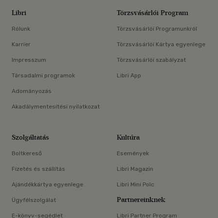
Libri
Törzsvásárlói Program
Rólunk
Törzsvásárlói Programunkról
Karrier
Törzsvásárlói Kártya egyenlege
Impresszum
Törzsvásárlói szabályzat
Társadalmi programok
Libri App
Adományozás
Akadálymentesítési nyilatkozat
Szolgáltatás
Kultúra
Boltkereső
Események
Fizetés és szállítás
Libri Magazin
Ajándékkártya egyenlege
Libri Mini Polc
Partnereinknek
Ügyfélszolgálat
E-könyv-segédlet
Libri Partner Program