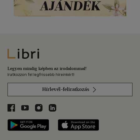
Libri
Legyen mindig képben az irodalommal!
Iratkozzon fel legfrissebb híreinkért!
Hírlevél-feliratkozás
Libri a Facebookon
Libri a Youtube-on
Libri az Instagramon
Libri a LinkedInen
Libri applikáció Szerezd meg: Google P
Libri applikáció 