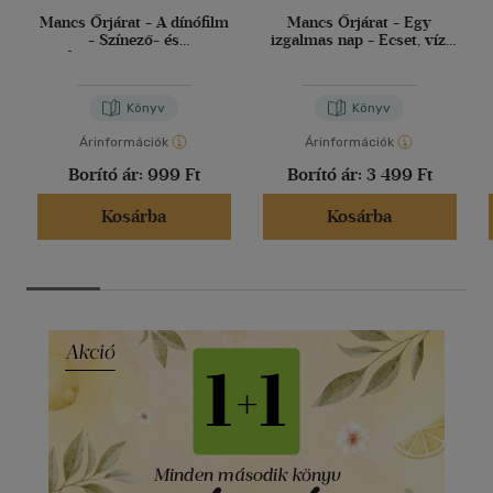
Mancs Őrjárat - A dínófilm
Mancs Őrjárat - Egy
- Színező- és
izgalmas nap - Ecset, víz,
foglalkoztatókönyv
varázslat
Könyv
Könyv
Árinformációk
Árinformációk
Borító ár:
999 Ft
Borító ár:
3 499 Ft
Kosárba
Kosárba