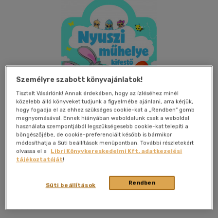
Személyre szabott könyvajánlatok!
Tisztelt Vásárlónk! Annak érdekében, hogy az ízléséhez minél
közelebb álló könyveket tudjunk a figyelmébe ajánlani, arra kérjük,
hogy fogadja el az ehhez szükséges cookie-kat a „Rendben” gomb
megnyomásával. Ennek hiányában weboldalunk csak a weboldal
használata szempontjából legszükségesebb cookie-kat telepíti a
böngészőjébe, de cookie-preferenciáit később is bármikor
módosíthatja a Süti beállítások menüpontban. További részletekért
olvassa el a
Libri Könyvkereskedelmi Kft. adatkezelési
tájékoztatóját
!
Kívánságlistához adom
Megosztom
Rendben
Süti beállítások
Pannon-Literatúra Kft
|
2024
|
magyar nyelvű
|
irkafűzött
|
16 oldal