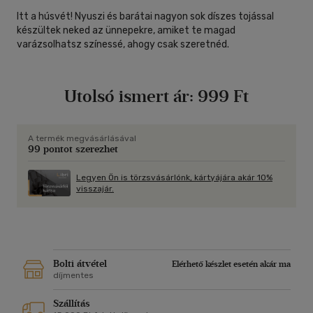
Itt a húsvét! Nyuszi és barátai nagyon sok díszes tojással
készültek neked az ünnepekre, amiket te magad
varázsolhatsz színessé, ahogy csak szeretnéd.
Utolsó ismert ár:
999 Ft
A termék megvásárlásával
99 pontot szerezhet
Legyen Ön is törzsvásárlónk, kártyájára akár 10%
visszajár.
Bolti átvétel
Elérhető készlet esetén akár ma
díjmentes
Szállítás