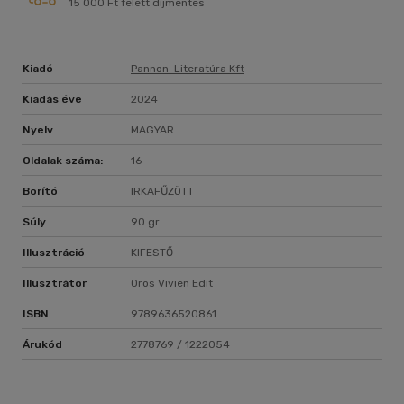
15 000 Ft felett díjmentes
Kiadó
Pannon-Literatúra Kft
Kiadás éve
2024
Nyelv
MAGYAR
Oldalak száma:
16
Borító
IRKAFŰZÖTT
Súly
90 gr
Illusztráció
KIFESTŐ
Illusztrátor
Oros Vivien Edit
ISBN
9789636520861
Árukód
2778769 / 1222054