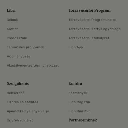
Libri
Törzsvásárlói Program
Rólunk
Törzsvásárlói Programunkról
Karrier
Törzsvásárlói Kártya egyenlege
Impresszum
Törzsvásárlói szabályzat
Társadalmi programok
Libri App
Adományozás
Akadálymentesítési nyilatkozat
Szolgáltatás
Kultúra
Boltkereső
Események
Fizetés és szállítás
Libri Magazin
Ajándékkártya egyenlege
Libri Mini Polc
Partnereinknek
Ügyfélszolgálat