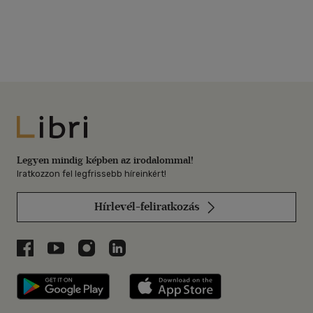
Libri
Legyen mindig képben az irodalommal!
Iratkozzon fel legfrissebb híreinkért!
Hírlevél-feliratkozás
Libri a Facebookon
Libri a Youtube-on
Libri az Instagramon
Libri a LinkedInen
Libri applikáció Szerezd meg: Google P
Libri applikáció 