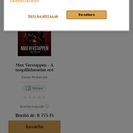
tájékoztatóját
!
Összesen
1
db
40 db / oldal
Rendben
Süti beállítások
Alkalmaz
Max Verstappen - A
megállíthatatlan erő
Ewan McKenzie
Könyv
Árinformációk
Borító ár:
8 775 Ft
Kosárba