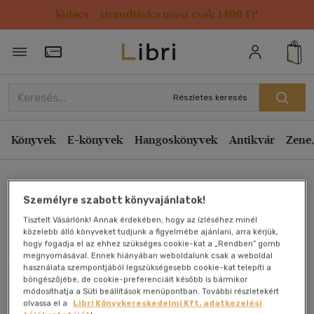
Kulacs / strandtáska most csak 1499 Ft!
Rendezés
Törzsvásárlói Kártya adatai
Rendezés
Kiadás éve szerint csökkenő
Részletes keresés
Kiadás éve szerint növekvő
Ár szerint csökkenő
Könyvek
E-könyvek
Hangoskönyvek
Antikvár
Zene,
Ár szerint növekvő
Ewan McKenzie
Eladott darabszám szerint csökkenő
Személyre szabott könyvajánlatok!
Eladott darabszám szerint növekvő
Tisztelt Vásárlónk! Annak érdekében, hogy az ízléséhez minél
Cím szerint A-Z
közelebb álló könyveket tudjunk a figyelmébe ajánlani, arra kérjük,
Művei
hogy fogadja el az ehhez szükséges cookie-kat a „Rendben” gomb
Szerző szerint A-Z
megnyomásával. Ennek hiányában weboldalunk csak a weboldal
használata szempontjából legszükségesebb cookie-kat telepíti a
Szűrés
Rendezés
böngészőjébe, de cookie-preferenciáit később is bármikor
Megjelenítés
módosíthatja a Süti beállítások menüpontban. További részletekért
olvassa el a
Libri Könyvkereskedelmi Kft. adatkezelési
20 db / oldal