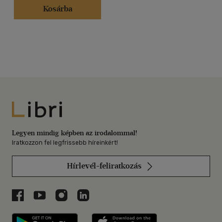
Kosárba
Libri
Legyen mindig képben az irodalommal!
Iratkozzon fel legfrissebb híreinkért!
Hírlevél-feliratkozás
Libri a Facebookon
Libri a Youtube-on
Libri az Instagramon
Libri a LinkedInen
Libri applikáció Szerezd meg: Google P
Libri applikáció 