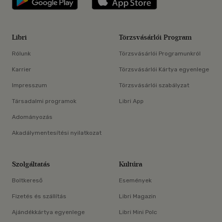
Libri
Törzsvásárlói Program
Rólunk
Törzsvásárlói Programunkról
Karrier
Törzsvásárlói Kártya egyenlege
Impresszum
Törzsvásárlói szabályzat
Társadalmi programok
Libri App
Adományozás
Akadálymentesítési nyilatkozat
Szolgáltatás
Kultúra
Boltkereső
Események
Fizetés és szállítás
Libri Magazin
Ajándékkártya egyenlege
Libri Mini Polc