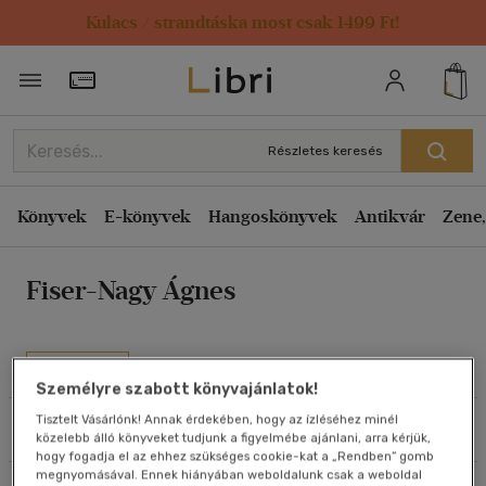
Kulacs / strandtáska most csak 1499 Ft!
Rendezés
Törzsvásárlói Kártya adatai
Rendezés
Kiadás éve szerint csökkenő
Részletes keresés
Kiadás éve szerint növekvő
Ár szerint csökkenő
Könyvek
E-könyvek
Hangoskönyvek
Antikvár
Zene,
Ár szerint növekvő
Fiser-Nagy Ágnes
Eladott darabszám szerint csökkenő
Eladott darabszám szerint növekvő
Cím szerint A-Z
Művei
Szerző szerint A-Z
Személyre szabott könyvajánlatok!
Tisztelt Vásárlónk! Annak érdekében, hogy az ízléséhez minél
Szűrés
Rendezés
közelebb álló könyveket tudjunk a figyelmébe ajánlani, arra kérjük,
Megjelenítés
hogy fogadja el az ehhez szükséges cookie-kat a „Rendben” gomb
megnyomásával. Ennek hiányában weboldalunk csak a weboldal
20 db / oldal