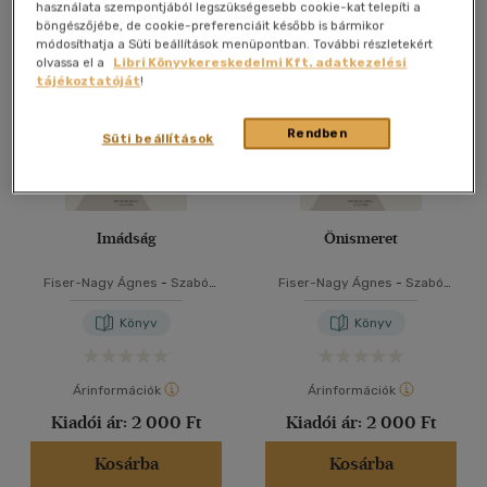
Összesen
3
db
használata szempontjából legszükségesebb cookie-kat telepíti a
böngészőjébe, de cookie-preferenciáit később is bármikor
40 db / oldal
módosíthatja a Süti beállítások menüpontban. További részletekért
olvassa el a
Libri Könyvkereskedelmi Kft. adatkezelési
tájékoztatóját
!
Alkalmaz
Rendben
Süti beállítások
Imádság
Önismeret
Fiser-Nagy Ágnes
-
Szabó
Fiser-Nagy Ágnes
-
Szabó
Luca
Luca
Könyv
Könyv
Árinformációk
Árinformációk
Kiadói ár:
2 000 Ft
Kiadói ár:
2 000 Ft
Kosárba
Kosárba