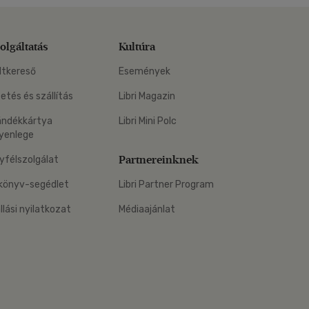
olgáltatás
Kultúra
ltkereső
Események
zetés és szállítás
Libri Magazin
ándékkártya
Libri Mini Polc
yenlege
Partnereinknek
yfélszolgálat
könyv-segédlet
Libri Partner Program
állási nyilatkozat
Médiaajánlat