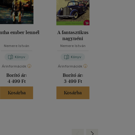
ntha ember lennél
A fantasztikus
Andromeda
nagynéni
Nemere István
Nemere István
Nemere Is
Könyv
Könyv
Kön
Árinformációk
Árinformációk
Árinformáci
Borító ár:
Borító ár:
Borító 
4 499 Ft
3 499 Ft
3 800 
Kosárba
Kosárba
Kosár
Hátra
Előre