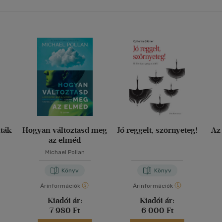
nták
Hogyan változtasd meg
Jó reggelt, szörnyeteg!
Az
az elméd
Michael Pollan
Könyv
Könyv
Árinformációk
Árinformációk
Kiadói ár:
Kiadói ár:
7 980 Ft
6 000 Ft