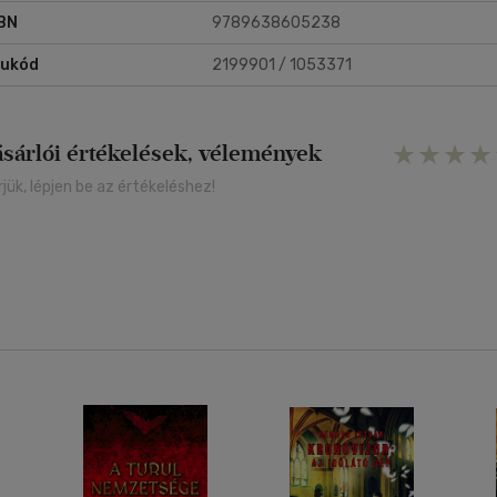
BN
9789638605238
rukód
2199901 / 1053371
ásárlói értékelések, vélemények
rjük, lépjen be az értékeléshez!