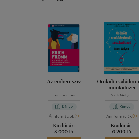
Az emberi szív
Örökölt családmi
munkafüzet
Erich Fromm
Mark Wolynn
Könyv
Könyv
Árinformációk
Árinformációk
Kiadói ár:
Kiadói ár:
3 990 Ft
6 290 Ft