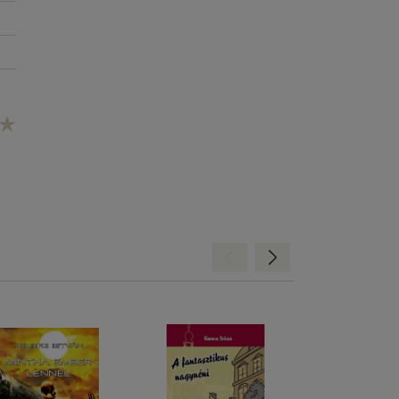
Hátra
Előre