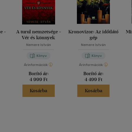
e -
A turul nemzetsége -
Kronovizor: Az időtlátó
Mi
Vér és könnyek
gép
Nemere István
Nemere István
Könyv
Könyv
Árinformációk
Árinformációk
Borító ár:
Borító ár:
4 999 Ft
4 499 Ft
Kosárba
Kosárba