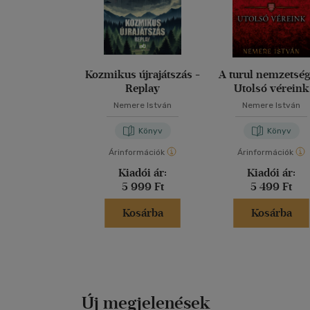
Kozmikus újrajátszás -
A turul nemzetség
Replay
Utolsó véreink
Nemere István
Nemere István
Könyv
Könyv
Árinformációk
Árinformációk
Kiadói ár:
Kiadói ár:
5 999 Ft
5 499 Ft
Kosárba
Kosárba
Új megjelenések