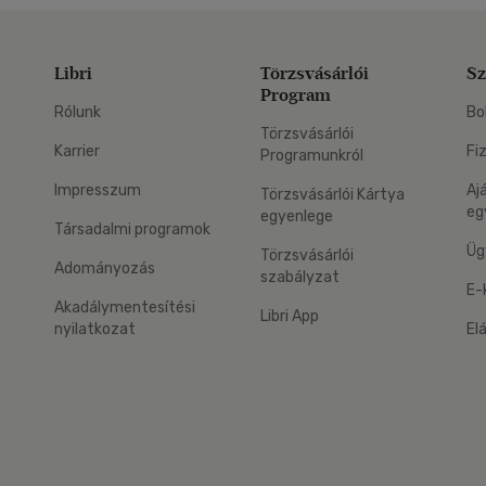
Libri
Törzsvásárlói
Sz
Program
Rólunk
Bo
Törzsvásárlói
Karrier
Fi
Programunkról
Impresszum
Aj
Törzsvásárlói Kártya
eg
egyenlege
Társadalmi programok
Üg
Törzsvásárlói
Adományozás
szabályzat
E-
Akadálymentesítési
Libri App
nyilatkozat
El
eg: Google Play
 applikáció Letölthető az App Store-ból