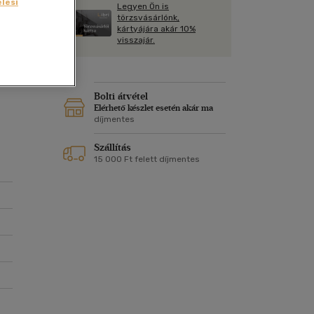
Kártya
lési
Legyen Ön is
Vallás, mitológia
m
törzsvásárlónk,
Képeslap
kártyájára akár 10%
és Természet
visszajár.
yv
Naptár
k
Papír, írószer
k,
ok
Bolti átvétel
ott
Elérhető készlet esetén akár ma
díjmentes
Szállítás
15 000 Ft felett díjmentes
g
ha
orú