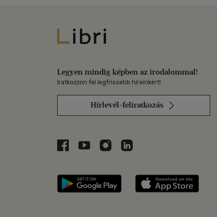
Libri
Legyen mindig képben az irodalommal!
Iratkozzon fel legfrissebb híreinkért!
Hírlevél-feliratkozás
Libri a Facebookon
Libri a Youtube-on
Libri az Instagramon
Libri a LinkedInen
Libri applikáció Szerezd m
Libri