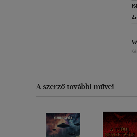
IS
Á
V
Ké
A szerző további művei