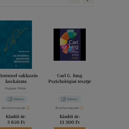
 Istennel sakkozás
Carl G. Jung
Diploma dió
kockázata
Pszichológiai tesztje
Pszichol
Popper Péter
Könyv
Könyv
Kön
Árinformációk
Árinformációk
Árinformáci
Kiadói ár:
Kiadói ár:
Kiadói 
3 850 Ft
13 300 Ft
13 300 