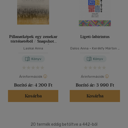
Pillanatképek egy zenekar
Ligeti-labirintus
történetéből / Snapshots
From the History of an
Laskai Anna
Dalos Anna
-
Kerékfy Márton
-
Orchestra
Heidy Zimmermann
Könyv
Könyv
Árinformációk
Árinformációk
Borító ár:
4 200 Ft
Borító ár:
3 990 Ft
Kosárba
Kosárba
20 termék eddig betöltve a 442-ből