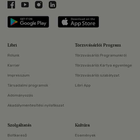
Libri a Facebookon
Libri a Youtube-on
Libri az Instagramon
Libri a LinkedInen
Libri applikáció Szerezd meg: Google P
Libri applikáció 
Libri
Törzsvásárlói Program
Rólunk
Törzsvásárlói Programunkról
Karrier
Törzsvásárlói Kártya egyenlege
Impresszum
Törzsvásárlói szabályzat
Társadalmi programok
Libri App
Adományozás
Akadálymentesítési nyilatkozat
Szolgáltatás
Kultúra
Boltkereső
Események