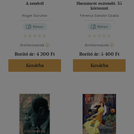
A zenéről
Harmincöt esztendő, 35
kórusmű
Roger Scruton
Ferencz Sándor Csaba
Könyv
Könyv
Árinformációk
Árinformációk
Borító ár:
4 200 Ft
Borító ár:
5 400 Ft
Kosárba
Kosárba