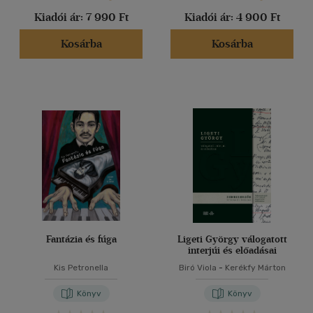
Kiadói ár:
7 990 Ft
Kiadói ár:
4 900 Ft
Kosárba
Kosárba
Fantázia és fúga
Ligeti György válogatott
interjúi és előadásai
Kis Petronella
Biró Viola
-
Kerékfy Márton
Könyv
Könyv