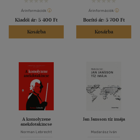
Árinformációk
Árinformációk
Kiadói ár:
5 400 Ft
Borító ár:
5 700 Ft
Kosárba
Kosárba
A komolyzene
Jan Jansson tíz imája
anekdotakincse
Norman Lebrecht
Madarász Iván