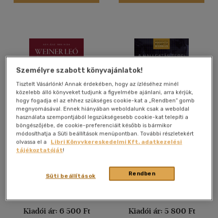
Angol
(9)
Francia
(1)
Lengyel
(1)
Német
(25)
Személyre szabott könyvajánlatok!
Német - francia
(1)
Tisztelt Vásárlónk! Annak érdekében, hogy az ízléséhez minél
Olasz
(1)
közelebb álló könyveket tudjunk a figyelmébe ajánlani, arra kérjük,
Spanyol
(2)
hogy fogadja el az ehhez szükséges cookie-kat a „Rendben” gomb
megnyomásával. Ennek hiányában weboldalunk csak a weboldal
használata szempontjából legszükségesebb cookie-kat telepíti a
böngészőjébe, de cookie-preferenciáit később is bármikor
Weiner Leó és tanítványai
A hallgatás terei
Vélemény szerint
módosíthatja a Süti beállítások menüpontban. További részletekért
olvassa el a
Libri Könyvkereskedelmi Kft. adatkezelési
(9)
Berlász Melinda
Ignácz Ádám
tájékoztatóját
!
(3)
Könyv
Könyv
Rendben
Süti beállítások
(2)
(428)
Árinformációk
Árinformációk
Kiadói ár:
6 500 Ft
Kiadói ár:
5 800 Ft