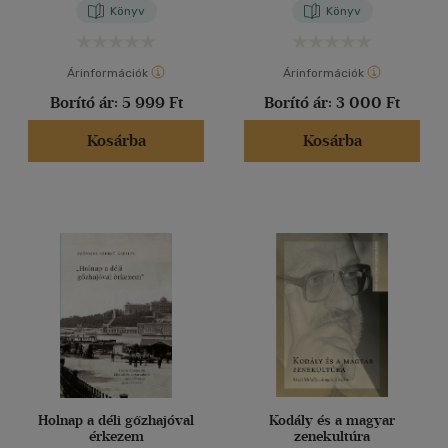
Könyv
Könyv
Árinformációk
Árinformációk
Borító ár:
5 999 Ft
Borító ár:
3 000 Ft
Kosárba
Kosárba
Holnap a déli gőzhajóval
Kodály és a magyar
érkezem
zenekultúra