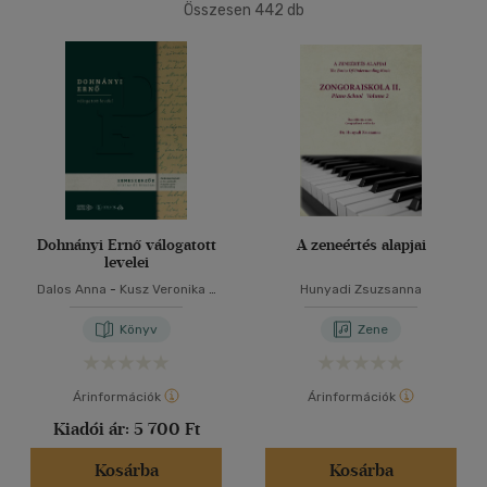
Ár szerint
Összesen
442
db
40 db / oldal
500 Ft - 2500 Ft
(205)
2500 Ft - 4500 Ft
(164)
4500 Ft felett
(93)
Alkalmaz
Korosztály szerint
Gyermek
(5)
mind
(4)
Dohnányi Ernő válogatott
A zeneértés alapjai
levelei
Ifjúsági
(6)
Dalos Anna
-
Kusz Veronika
-
Hunyadi Zsuzsanna
10 - 14 év
(1)
Laskai Anna
Könyv
Zene
mind
(5)
Felnőtt
(401)
Árinformációk
Árinformációk
Kiadói ár:
5 700 Ft
Nyelv szerint
Kosárba
Kosárba
Magyar
(380)