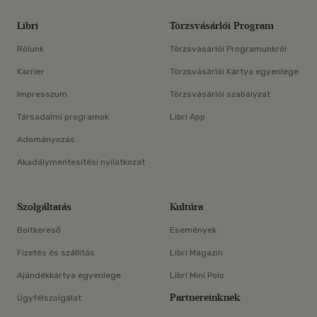
Libri
Törzsvásárlói Program
Rólunk
Törzsvásárlói Programunkról
Karrier
Törzsvásárlói Kártya egyenlege
Impresszum
Törzsvásárlói szabályzat
Társadalmi programok
Libri App
Adományozás
Akadálymentesítési nyilatkozat
Szolgáltatás
Kultúra
Boltkereső
Események
Fizetés és szállítás
Libri Magazin
Ajándékkártya egyenlege
Libri Mini Polc
Partnereinknek
Ügyfélszolgálat