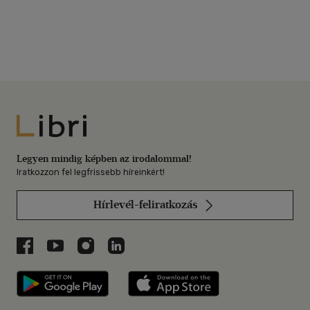
Libri
Legyen mindig képben az irodalommal!
Iratkozzon fel legfrissebb híreinkért!
Hírlevél-feliratkozás
Libri a Facebookon
Libri a Youtube-on
Libri az Instagramon
Libri a LinkedInen
Libri applikáció Szerezd meg: Google P
Libri applikáció 