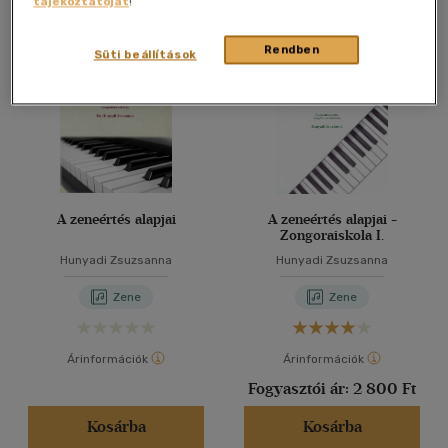
tájékoztatóját
!
Összesen
2
db
40 db / oldal
Rendben
Süti beállítások
Alkalmaz
A zeneértés alapjai
A zeneértés alapjai -
Zongoraiskola I.
Hunyadi Zsuzsanna
Hunyadi Zsuzsanna
Zene
Zene
Árinformációk
Árinformációk
Fogyasztói ár:
2 800 Ft
Kosárba
Kosárba