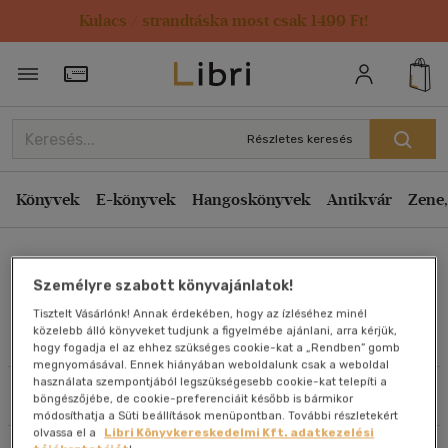
Kulacs / strandtáska most csak 1499 Ft!
Rendezés
Törzsvásárlói Kártya adatai
Rendezés
Kiadás éve szerint csökkenő
Részletes keresés
Kiadás éve szerint növekvő
Ár szerint csökkenő
Könyvek
E-könyvek
Hangoskönyvek
Antikvár
Zene,
Ár szerint növekvő
Hunyadi Zsuzsanna
Eladott darabszám szerint csökkenő
Személyre szabott könyvajánlatok!
Eladott darabszám szerint növekvő
Tisztelt Vásárlónk! Annak érdekében, hogy az ízléséhez minél
Cím szerint A-Z
közelebb álló könyveket tudjunk a figyelmébe ajánlani, arra kérjük,
Művei
hogy fogadja el az ehhez szükséges cookie-kat a „Rendben” gomb
Szerző szerint A-Z
megnyomásával. Ennek hiányában weboldalunk csak a weboldal
használata szempontjából legszükségesebb cookie-kat telepíti a
Szűrés
Rendezés
böngészőjébe, de cookie-preferenciáit később is bármikor
Megjelenítés
módosíthatja a Süti beállítások menüpontban. További részletekért
olvassa el a
Libri Könyvkereskedelmi Kft. adatkezelési
20 db / oldal