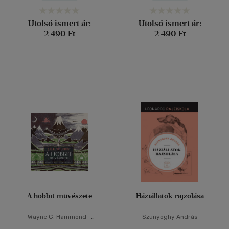
Utolsó ismert ár:
Utolsó ismert ár:
2 490 Ft
2 490 Ft
A hobbit művészete
Háziállatok rajzolása
Wayne G. Hammond
-
Szunyoghy András
Christina Scull
-
J. R. R. Tolkien