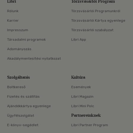
Libri
Törzsvásárlói Program
Rólunk
Törzsvásárlói Programunkról
Karrier
Törzsvásárlói Kártya egyenlege
Impresszum
Törzsvásárlói szabályzat
Társadalmi programok
Libri App
Adományozás
Akadálymentesítési nyilatkozat
Szolgáltatás
Kultúra
Boltkereső
Események
Fizetés és szállítás
Libri Magazin
Ajándékkártya egyenlege
Libri Mini Polc
Partnereinknek
Ügyfélszolgálat
E-könyv-segédlet
Libri Partner Program