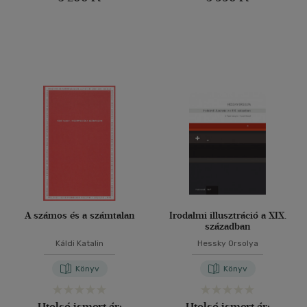
A számos és a számtalan
Irodalmi illusztráció a XIX.
században
Káldi Katalin
Hessky Orsolya
Könyv
Könyv
Utolsó ismert ár:
Utolsó ismert ár: