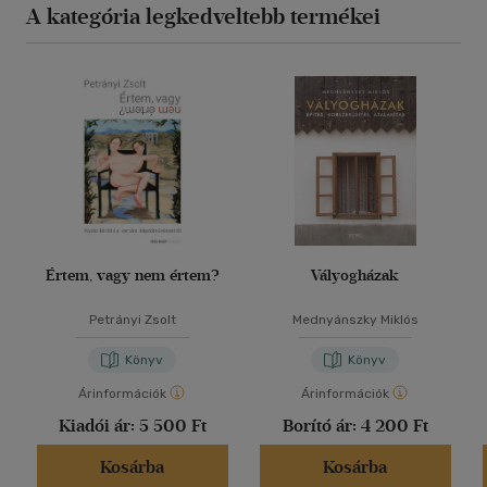
A kategória legkedveltebb termékei
Értem, vagy nem értem?
Vályogházak
Petrányi Zsolt
Mednyánszky Miklós
Könyv
Könyv
Árinformációk
Árinformációk
Kiadói ár:
5 500 Ft
Borító ár:
4 200 Ft
Kosárba
Kosárba