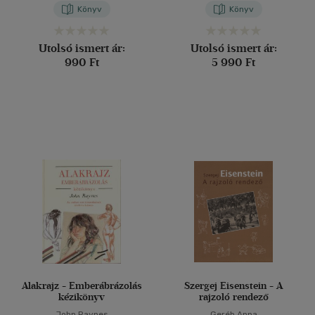
Könyv
Könyv
Utolsó ismert ár:
Utolsó ismert ár:
990 Ft
5 990 Ft
Alakrajz - Emberábrázolás
Szergej Eisenstein - A
kézikönyv
rajzoló rendező
John Raynes
Geréb Anna