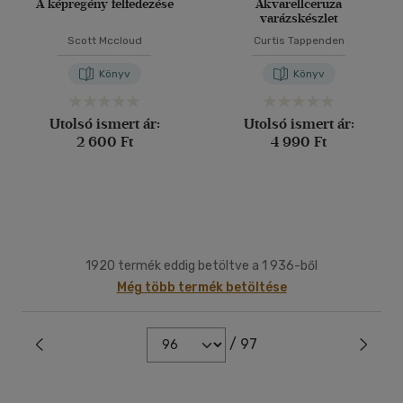
A képregény felfedezése
Akvarellceruza
varázskészlet
Scott Mccloud
Curtis Tappenden
Könyv
Könyv
Utolsó ismert ár:
Utolsó ismert ár:
2 600 Ft
4 990 Ft
1920 termék eddig betöltve a 1 936-ből
Még több termék betöltése
/ 97