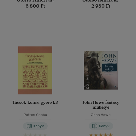
6 800 Ft
2 980 Ft
Tücsök koma, gyere ki!
John Howe fantasy
műhelye
Petres Csaba
John Howe
Könyv
Könyv