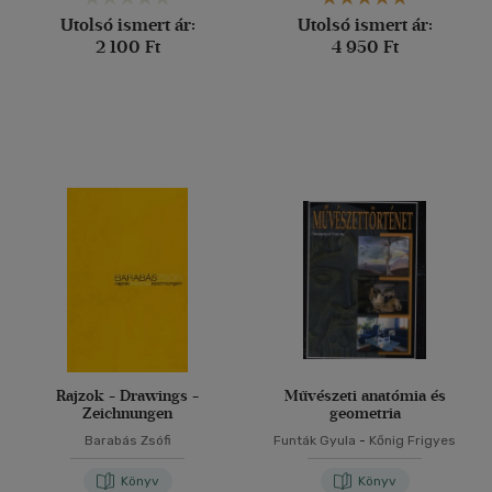
Utolsó ismert ár:
Utolsó ismert ár:
2 100 Ft
4 950 Ft
Rajzok - Drawings -
Művészeti anatómia és
Zeichnungen
geometria
Barabás Zsófi
Funták Gyula
-
Kőnig Frigyes
Könyv
Könyv