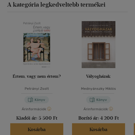
A kategória legkedveltebb termékei
Értem, vagy nem értem?
Vályogházak
Petrányi Zsolt
Mednyánszky Miklós
Könyv
Könyv
Árinformációk
Árinformációk
Kiadói ár:
5 500 Ft
Borító ár:
4 200 Ft
Kosárba
Kosárba