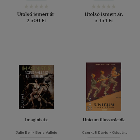
Utolsó ismert ár:
Utolsó ismert ár:
2 500 Ft
5 454 Ft
Imaginistix
Unicum illusztrációk
Julie Bell
-
Boris Vallejo
Cserkuti Dávid
-
Gáspár
Tamás