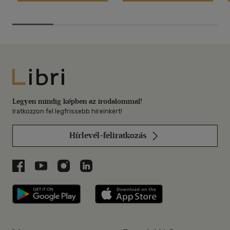
Libri
Legyen mindig képben az irodalommal!
Iratkozzon fel legfrissebb híreinkért!
Hírlevél-feliratkozás
Libri a Facebookon
Libri a Youtube-on
Libri az Instagramon
Libri a LinkedInen
Libri applikáció Szerezd meg: Google P
Libri applikáció 