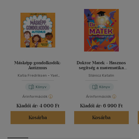
Másképp gondolkodók:
Doktor Matek - Hasznos
Autizmus
segítség a matematika
tanulásához
Katia Fredriksen
-
Yael
Slánicz Katalin
Rothman
Könyv
Könyv
Árinformációk
Árinformációk
Kiadói ár:
4 000 Ft
Kiadói ár:
6 990 Ft
Kosárba
Kosárba