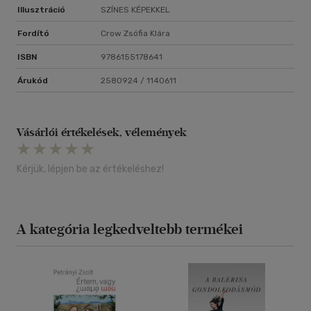
Illusztráció
SZÍNES KÉPEKKEL
Fordító
Crow Zsófia Klára
ISBN
9786155178641
Árukód
2580924 / 1140611
Vásárlói értékelések, vélemények
Kérjük, lépjen be az értékeléshez!
A kategória legkedveltebb termékei