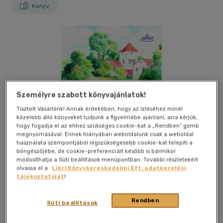
Könyv
Személyre szabott könyvajánlatok!
Tisztelt Vásárlónk! Annak érdekében, hogy az ízléséhez minél
közelebb álló könyveket tudjunk a figyelmébe ajánlani, arra kérjük,
hogy fogadja el az ehhez szükséges cookie-kat a „Rendben” gomb
megnyomásával. Ennek hiányában weboldalunk csak a weboldal
használata szempontjából legszükségesebb cookie-kat telepíti a
böngészőjébe, de cookie-preferenciáit később is bármikor
módosíthatja a Süti beállítások menüpontban. További részletekért
olvassa el a
Libri Könyvkereskedelmi Kft. adatkezelési
tájékoztatóját
!
Kívánságlistához adom
Megosztom
Rendben
Süti beállítások