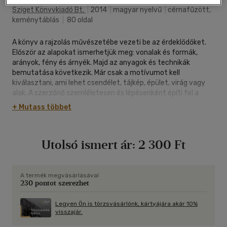
Sziget Könyvkiadó Bt.
|
2014
|
magyar nyelvű
|
cérnafűzött,
keménytáblás
|
80 oldal
A könyv a rajzolás művészetébe vezeti be az érdeklődőket.
Először az alapokat ismerhetjük meg: vonalak és formák,
arányok, fény és árnyék. Majd az anyagok és technikák
bemutatása következik. Már csak a motívumot kell
kiválasztani, ami lehet csendélet, tájkép, épület, virág vagy
alak. A szerzőnő szemléletesen és lépésenként építi fel a
rajzokat, amit könnyű követni és így gyors sikert érhetünk el.
+ Mutass többet
Utolsó ismert ár:
2 300 Ft
A termék megvásárlásával
230 pontot szerezhet
Legyen Ön is törzsvásárlónk, kártyájára akár 10%
visszajár.