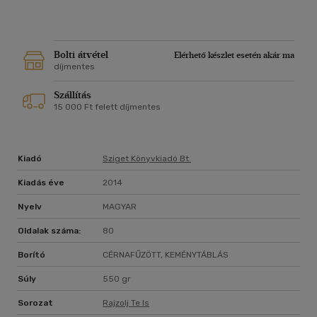
Bolti átvétel
Elérhető készlet esetén akár ma
díjmentes
Szállítás
15 000 Ft felett díjmentes
Kiadó
Sziget Könyvkiadó Bt.
Kiadás éve
2014
Nyelv
MAGYAR
Oldalak száma:
80
Borító
CÉRNAFŰZÖTT, KEMÉNYTÁBLÁS
Súly
550 gr
Sorozat
Rajzolj Te Is