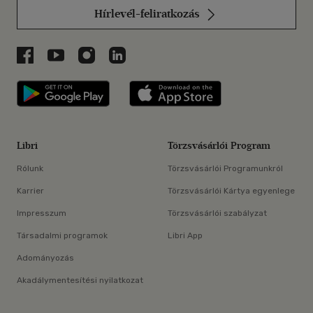
Hírlevél-feliratkozás
Libri a Facebookon
Libri a Youtube-on
Libri az Instagramon
Libri a LinkedInen
Libri applikáció Szerezd meg: Google P
Libri applikáció 
Libri
Törzsvásárlói Program
Rólunk
Törzsvásárlói Programunkról
Karrier
Törzsvásárlói Kártya egyenlege
Impresszum
Törzsvásárlói szabályzat
Társadalmi programok
Libri App
Adományozás
Akadálymentesítési nyilatkozat