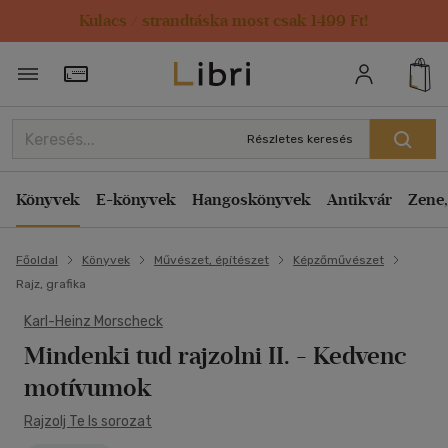
Kulacs / strandtáska most csak 1499 Ft!
Törzsvásárlói Kártya adatai
Részletes keresés
Könyvek
E-könyvek
Hangoskönyvek
Antikvár
Zene,
Főoldal
Könyvek
Művészet, építészet
Képzőművészet
Rajz, grafika
Karl-Heinz Morscheck
Mindenki tud rajzolni II.
- Kedvenc
motívumok
Rajzolj Te Is sorozat